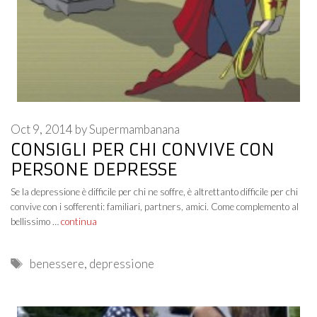
Oct 9, 2014
by
Supermambanana
CONSIGLI PER CHI CONVIVE CON
PERSONE DEPRESSE
Se la depressione è difficile per chi ne soffre, è altrettanto difficile per chi
convive con i sofferenti: familiari, partners, amici. Come complemento al
bellissimo …
continua
Tags
benessere
,
depressione