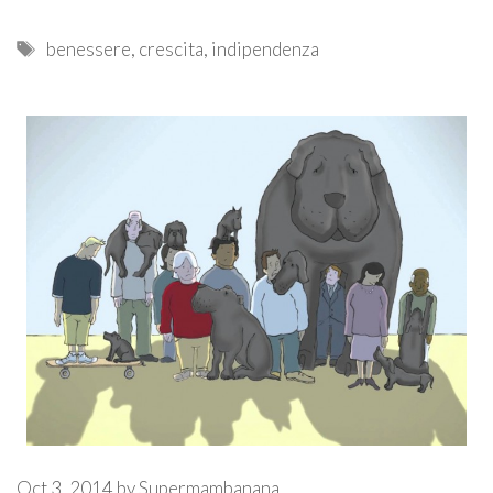
Tags
benessere
,
crescita
,
indipendenza
Oct 3, 2014
by
Supermambanana