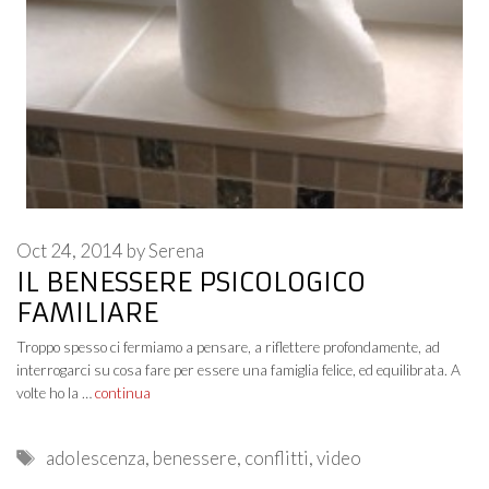
Oct 24, 2014
by
Serena
IL BENESSERE PSICOLOGICO
FAMILIARE
Troppo spesso ci fermiamo a pensare, a riflettere profondamente, ad
interrogarci su cosa fare per essere una famiglia felice, ed equilibrata. A
volte ho la …
continua
Tags
adolescenza
,
benessere
,
conflitti
,
video