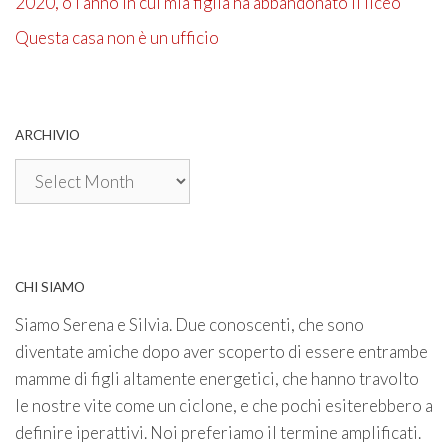
2020, o l’anno in cui mia figlia ha abbandonato il liceo
Questa casa non è un ufficio
ARCHIVIO
Archivio
CHI SIAMO
Siamo Serena e Silvia. Due conoscenti, che sono
diventate amiche dopo aver scoperto di essere entrambe
mamme di figli altamente energetici, che hanno travolto
le nostre vite come un ciclone, e che pochi esiterebbero a
definire iperattivi. Noi preferiamo il termine amplificati.