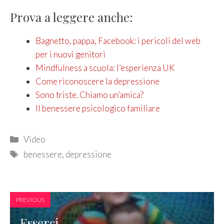
Prova a leggere anche:
Bagnetto, pappa, Facebook: i pericoli del web
per i nuovi genitori
Mindfulness a scuola: l’esperienza UK
Come riconoscere la depressione
Sono triste. Chiamo un’amica?
Il benessere psicologico familiare
Categories
Video
Tags
benessere
,
depressione
PREVIOUS
Esserci