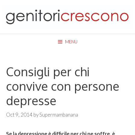
Skip
to
content
MENU
Consigli per chi
convive con persone
depresse
Oct 9, 2014
by
Supermambanana
Se la depressione è difficile per chi ne soffre, è