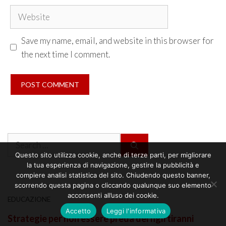
Website
Save my name, email, and website in this browser for
the next time I comment.
Search
for:
Questo sito utilizza cookie, anche di terze parti, per migliorare
la tua esperienza di navigazione, gestire la pubblicità e
compiere analisi statistica del sito. Chiudendo questo banner,
scorrendo questa pagina o cliccando qualunque suo elemento
acconsenti all’uso dei cookie.
EDUCAZIONE
Accetto
Leggi l'informativa
Strategie per non essere preda dei figli tiranni