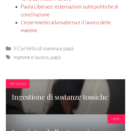
Paola Liberace: esternazioni sulle politiche di
conciliazione
L’inserimento alla materna e il lavoro delle
mamme
Categories
Il CerVello di mamma e papà
Tags
mamme e lavoro
,
papà
PREVIOUS
Ingestione di sostanze tossiche
NEXT