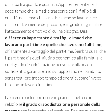
diatriba tra qualità e quantità. Apparentemente se il
poco tempo che la madre trascorre con il figlio è di
qualità, nel senso che la madre anche se lavoratrice si
occupa attivamente del piccolo, è in grado di garantire
l’attaccamento emotivo di cui ha bisogno.
Una
differenza importante è tra i figli di madri che
lavorano part-time e quelle che lavorano full-time
,
chiaramente a vantaggio del part-time. Sembra quasi che
il part-time dia quell’aiutino economico alla famiglia, e
quel grado di soddisfazione personale alla madre
sufficienti a garantire uno sviluppo sano nel bambino,
senza togliere troppo tempo ed energie, come invece
farebbe un lavoro full-time.
La ricerca purtroppo non è in grado di mettere in
relazione
il grado di soddisfazione personale della
mamma
con la crescita del bambino. Eppure questa per