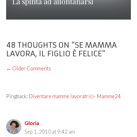
La spinta ad allontanarsi
48 THOUGHTS ON “SE MAMMA
LAVORA, IL FIGLIO È FELICE”
COMMENT
← Older Comments
NAVIGATION
Pingback:
Diventare mamme lavoratrici- Mamme24
Gloria
Sep 1, 2010 at 9:42 am