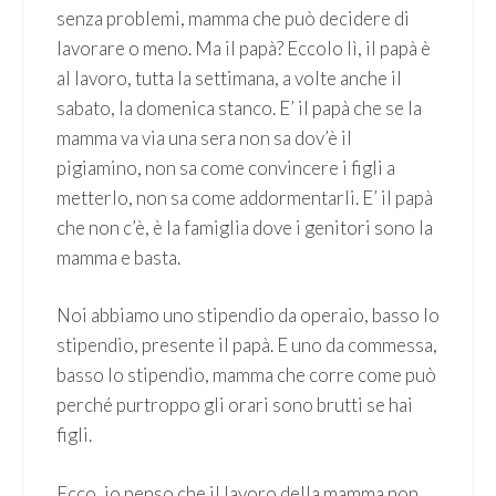
senza problemi, mamma che può decidere di
lavorare o meno. Ma il papà? Eccolo lì, il papà è
al lavoro, tutta la settimana, a volte anche il
sabato, la domenica stanco. E’ il papà che se la
mamma va via una sera non sa dov’è il
pigiamino, non sa come convincere i figli a
metterlo, non sa come addormentarli. E’ il papà
che non c’è, è la famiglia dove i genitori sono la
mamma e basta.
Noi abbiamo uno stipendio da operaio, basso lo
stipendio, presente il papà. E uno da commessa,
basso lo stipendio, mamma che corre come può
perché purtroppo gli orari sono brutti se hai
figli.
Ecco, io penso che il lavoro della mamma non