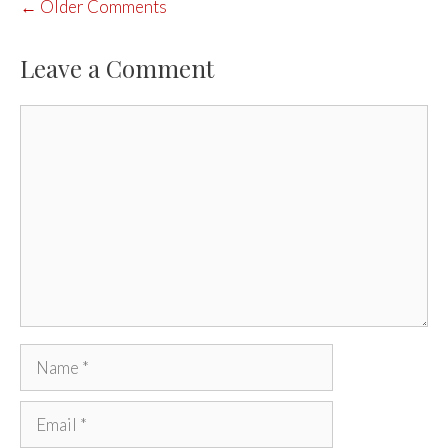
COMMENT
← Older Comments
NAVIGATION
Leave a Comment
Comment
Name
Email