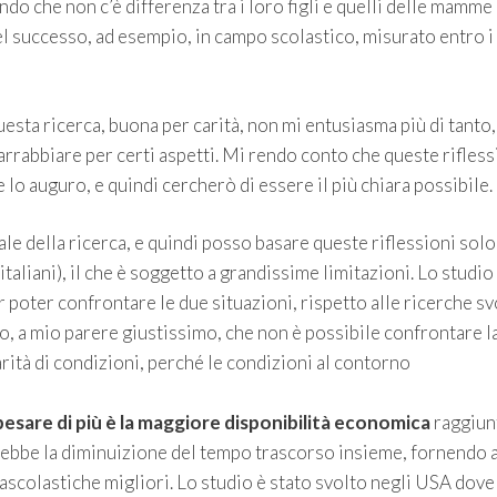
o che non c’è differenza tra i loro figli e quelli delle mamme
el successo, ad esempio, in campo scolastico, misurato entro i
esta ricerca, buona per carità, non mi entusiasma più di tanto,
 arrabbiare per certi aspetti. Mi rendo conto che queste rifless
lo auguro, e quindi cercherò di essere il più chiara possibile.
e della ricerca, e quindi posso basare queste riflessioni solo
italiani), il che è soggetto a grandissime limitazioni. Lo studio 
r poter confrontare le due situazioni, rispetto alle ricerche sv
o, a mio parere giustissimo, che non è possibile confrontare l
rità di condizioni, perché le condizioni al contorno
esare di più è la maggiore disponibilità economica
raggiun
rebbe la diminuizione del tempo trascorso insieme, fornendo 
rascolastiche migliori. Lo studio è stato svolto negli USA dove 