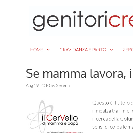
Skip
to
content
HOME
GRAVIDANZA E PARTO
ZER
Se mamma lavora, il 
Aug 19, 2010
by
Serena
Questo è il titolo 
rimbalza tra i miei 
ricerca della Colum
sensi di colpa le m