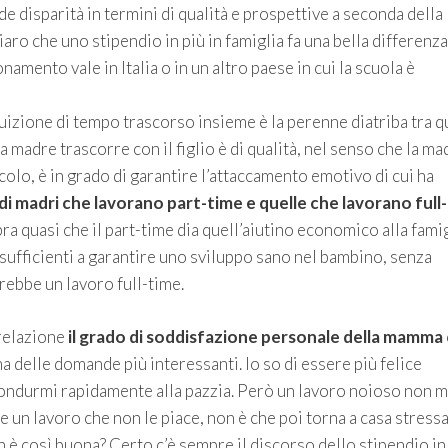
nde disparità in termini di qualità e prospettive a seconda della
iaro che uno stipendio in più in famiglia fa una bella differenz
onamento vale in Italia o in un altro paese in cui la scuola è
zione di tempo trascorso insieme è la perenne diatriba tra q
 madre trascorre con il figlio è di qualità, nel senso che la ma
colo, è in grado di garantire l’attaccamento emotivo di cui ha
 di madri che lavorano part-time e quelle che lavorano full-
a quasi che il part-time dia quell’aiutino economico alla famig
sufficienti a garantire uno sviluppo sano nel bambino, senza
ebbe un lavoro full-time.
 relazione
il grado di soddisfazione personale della mamma
a delle domande più interessanti. Io so di essere più felice
condurmi rapidamente alla pazzia. Però un lavoro noioso non m
e un lavoro che non le piace, non è che poi torna a casa stressa
on è così buona? Certo c’è sempre il discorso dello stipendio in