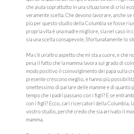
che aiuta soprattutto in una situazione di crisi e
veramente scelta. Che devono lavorare, anche se v
più per questo studio della Columbia se fosse riusc
propria vita è una madre migliore, sia nel caso in cu
sia una scelta consapevole. Sfortunatamente lo stu
Ma c’è un’altro aspetto che mi sta a cuore, e che n
pesa il fatto che la mamma lavora sul grado di coi
modo positivo il coinvolgimento dei papà sulla cres
presente crescono meglio, e hanno più possibilità di
smettessimo di parlare delle mamme e di quanto po
tempo che i padri passano con i figli? E se entram
con i figli? Ecco, cari ricercatori della Columbia,
vostro studio, perché credo che sia arrivato il mo
mamma.