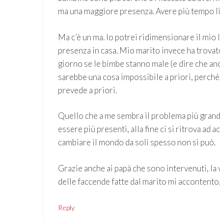
ma una maggiore presenza. Avere più tempo lib
Ma c’è un ma. Io potrei ridimensionare il mio 
presenza in casa. Mio marito invece ha trova
giorno se le bimbe stanno male (e dire che anco
sarebbe una cosa impossibile a priori, perché 
prevede a priori.
Quello che a me sembra il problema più grande 
essere più presenti, alla fine ci si ritrova ad 
cambiare il mondo da soli spesso non si può.
Grazie anche ai papà che sono intervenuti, la 
delle faccende fatte dal marito mi accontent
Reply