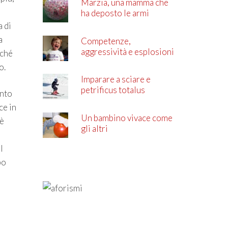
Marzia, una mamma che
ha deposto le armi
a di
a
Competenze,
aggressività e esplosioni
rché
di rabbia
o.
Imparare a sciare e
petrificus totalus
anto
ce in
Un bambino vivace come
 è
gli altri
l
po