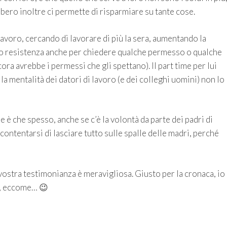
ero inoltre ci permette di risparmiare su tante cose.
lavoro, cercando di lavorare di più la sera, aumentando la
to resistenza anche per chiedere qualche permesso o qualche
ra avrebbe i permessi che gli spettano). Il part time per lui
la mentalità dei datori di lavoro (e dei colleghi uomini) non lo
è che spesso, anche se c’è la volontà da parte dei padri di
accontentarsi di lasciare tutto sulle spalle delle madri, perché
vostra testimonianza è meravigliosa. Giusto per la cronaca, io
o, eccome… 😉