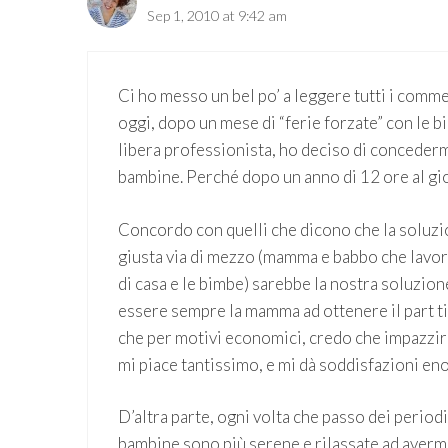
Sep 1, 2010 at 9:42 am
Ci ho messo un bel po’ a leggere tutti i comme
oggi, dopo un mese di “ferie forzate” con le 
libera professionista, ho deciso di concedermi
bambine. Perché dopo un anno di 12 ore al gio
Concordo con quelli che dicono che la soluzi
giusta via di mezzo (mamma e babbo che lavo
di casa e le bimbe) sarebbe la nostra soluzio
essere sempre la mamma ad ottenere il part tim
che per motivi economici, credo che impazzirei
mi piace tantissimo, e mi dà soddisfazioni en
D’altra parte, ogni volta che passo dei period
bambine sono più serene e rilassate ad avermi 