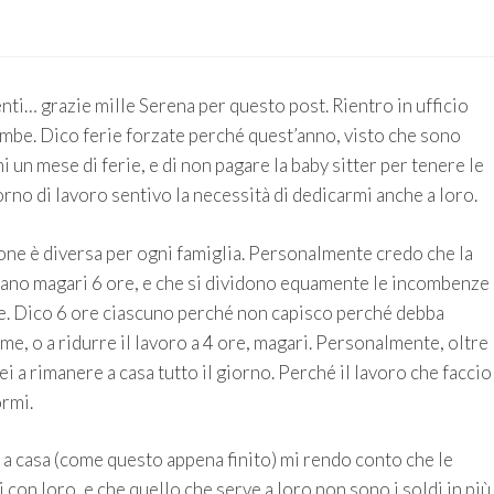
nti… grazie mille Serena per questo post. Rientro in ufficio
bimbe. Dico ferie forzate perché quest’anno, visto che sono
 un mese di ferie, e di non pagare la baby sitter per tenere le
rno di lavoro sentivo la necessità di dedicarmi anche a loro.
one è diversa per ogni famiglia. Personalmente credo che la
rano magari 6 ore, e che si dividono equamente le incombenze
ne. Dico 6 ore ciascuno perché non capisco perché debba
e, o a ridurre il lavoro a 4 ore, magari. Personalmente, oltre
 a rimanere a casa tutto il giorno. Perché il lavoro che faccio
ormi.
i a casa (come questo appena finito) mi rendo conto che le
con loro, e che quello che serve a loro non sono i soldi in più