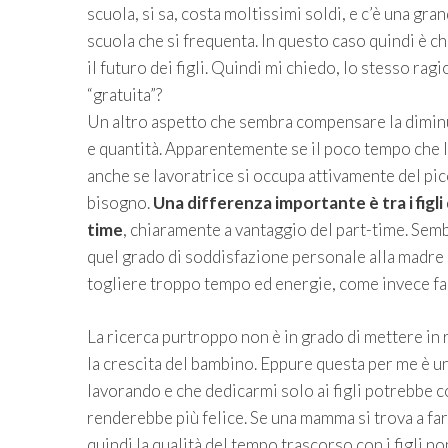
scuola, si sa, costa moltissimi soldi, e c’è una gra
scuola che si frequenta. In questo caso quindi è ch
il futuro dei figli. Quindi mi chiedo, lo stesso ragi
“gratuita”?
Un altro aspetto che sembra compensare la diminui
e quantità. Apparentemente se il poco tempo che la
anche se lavoratrice si occupa attivamente del pic
bisogno.
Una differenza importante è tra i figli
time
, chiaramente a vantaggio del part-time. Sembr
quel grado di soddisfazione personale alla madre 
togliere troppo tempo ed energie, come invece far
La ricerca purtroppo non è in grado di mettere in
la crescita del bambino. Eppure questa per me è un
lavorando e che dedicarmi solo ai figli potrebbe 
renderebbe più felice. Se una mamma si trova a far
quindi la qualità del tempo trascorso con i figli n