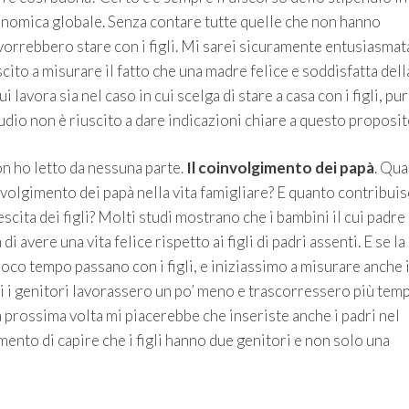
conomica globale. Senza contare tutte quelle che non hanno
orrebbero stare con i figli. Mi sarei sicuramente entusiasmat
ito a misurare il fatto che una madre felice e soddisfatta dell
i lavora sia nel caso in cui scelga di stare a casa con i figli, pu
dio non è riuscito a dare indicazioni chiare a questo proposit
on ho letto da nessuna parte.
Il coinvolgimento dei papà
. Qu
nvolgimento dei papà nella vita famigliare? E quanto contribuis
cita dei figli? Molti studi mostrano che i bambini il cui padre
 avere una vita felice rispetto ai figli di padri assenti. E se la
co tempo passano con i figli, e iniziassimo a misurare anche i
bi i genitori lavorassero un po’ meno e trascorressero più tem
 la prossima volta mi piacerebbe che inseriste anche i padri nel
mento di capire che i figli hanno due genitori e non solo una