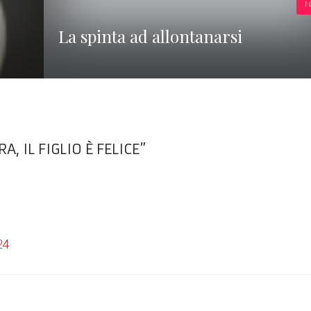
N
La spinta ad allontanarsi
 IL FIGLIO È FELICE”
24