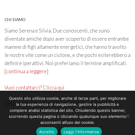
CHI SIAMO
Siamo Serena e Silvia. Due conoscenti, che sono
diventate amiche dopo aver scoperto di essere entrambe
mamme di figli altamente energetici, che hanno travolto
le nostre vite come un ciclone, e che pochi esiterebbero a
definire iperattivi. Noi preferiamo il termine amplificati.
[continua a leggere]
Vuoi contattarci? Clicca qui
Questo sito utilizza cookie, anche di terze parti, per migliorare
Resta in contatto. Iscriviti alla nostra newsletter
la tua esperienza di navigazione, gestire la pubblicità e
compiere analisi statistica del sito. Chiudendo questo banner,
scorrendo questa pagina o cliccando qualunque suo elemento
acconsenti all’uso dei cookie.
©2026 genitoricrescono
Accetto
Leggi l'informativa