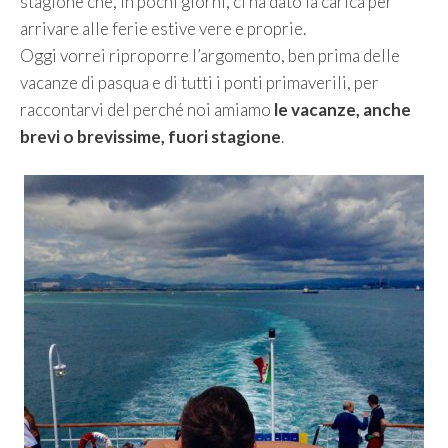
stagione che, in pochi giorni, ci ha dato la carica per
arrivare alle ferie estive vere e proprie.
Oggi vorrei riproporre l’argomento, ben prima delle
vacanze di pasqua e di tutti i ponti primaverili, per
raccontarvi del perché noi amiamo
le vacanze, anche
brevi o brevissime, fuori stagione
.