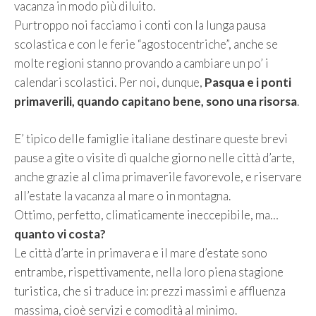
vacanza in modo più diluito.
Purtroppo noi facciamo i conti con la lunga pausa
scolastica e con le ferie “agostocentriche”, anche se
molte regioni stanno provando a cambiare un po’ i
calendari scolastici. Per noi, dunque,
Pasqua e i ponti
primaverili, quando capitano bene, sono una risorsa
.
E’ tipico delle famiglie italiane destinare queste brevi
pause a gite o visite di qualche giorno nelle città d’arte,
anche grazie al clima primaverile favorevole, e riservare
all’estate la vacanza al mare o in montagna.
Ottimo, perfetto, climaticamente ineccepibile, ma…
quanto vi costa?
Le città d’arte in primavera e il mare d’estate sono
entrambe, rispettivamente, nella loro piena stagione
turistica, che si traduce in: prezzi massimi e affluenza
massima, cioè servizi e comodità al minimo.