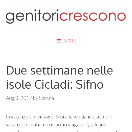
Skip
to
content
MENU
Due settimane nelle
isole Cicladi: Sifno
Aug 8, 2017
by
Serena
In vacanza o in viaggio? Noi anche quando siamo in
vacanza ci sentiamo un po’ in viaggio. Qualcuno