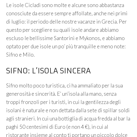
Le isole Cicladi sono molte e alcune sono abbastanza
conosciute da essere sempre affollate, anche nei primi
di luglio: il periodo delle nostre vacanze in Grecia. Per
questo per scegliere su quali isole andare abbiamo
escluso le bellissime Santorini e Mykonos, e abbiamo
optato per due isole un po’ più tranquille e meno note:
Sifno e Milo.
SIFNO: L’ISOLA SINCERA
Sifno molto poco turistica, ci ha ammaliato per la sua
generosità e sincerità. E’ un’isola alla mano, senza
troppi fronzoli per i turisti, in cui la gentilezza degli
isolani è naturale e non dettata dalla sete di spillar soldi
agli stranieri. In cui una bottiglia di acqua fredda al bar la
paghi 50 centesimi di Euro (e non 4 €), in cui al
ristorante insieme al conto ti portano un piccolo dolce