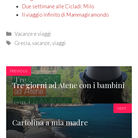
Due settimane alle Cicladi: Milo
Il viaggio infinito di Mammagiramondo
Categories
Vacanze e viaggi
Tags
Grecia
,
vacanze
,
viaggi
PREVIOUS
Tre giorni ad Atene con i bambini
NEXT
Cartolina a mia madre