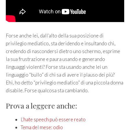
Forse anche lei, dall’alto della sua posizione di
privilegio mediatico, sta deridendo e insultando chi,
credendo di nascondersi dietro uno schermo, esprime
la sua frustrazione e paura usando e generando
linguaggi violenti? Forse sta usando anche lei un
linguaggio “bullo” di chi sa di avere il plauso dei più?
Ehi, ho detto “privilegio mediatico” di una piccola donna
disabile. Forse qualcosa sta cambiando.
Prova a leggere anche:
L’hate speech può essere reato
Tema del mese: odio