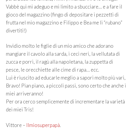
Vabbè qui mi adeguo e mi limito a sbucciare… e a fare il
gioco del magazzino (fingo di depositare i pezzetti di
frutta nel mio magazzino e Filippo e Bea me li “rubano”
divertiti!)
Invidio molto le figlie di un mio amico che adorano
mangiare il cavolo alla sarda, i ceci neri, la vellutata di
zucca e porri, il ragù alla napoletana, la zuppetta di
pesce, le orecchiette alle cime di rapa… ecc.
Lui è riuscito ad educarle meglio a sapori molto più vari,
Bravo! Pian piano, a piccoli passi, sono certo che anche i
miei arriveranno!
Per ora cerco semplicemente di incrementare la varietà
dei miei Tris!
Vittore –
Ilmiosuperpapà
.