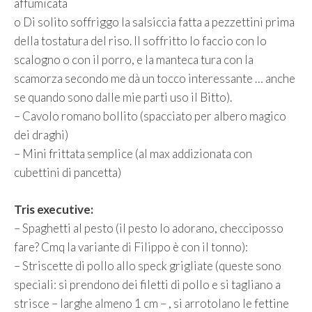
affumicata
o Di solito soffriggo la salsiccia fatta a pezzettini prima
della tostatura del riso. Il soffritto lo faccio con lo
scalogno o con il porro, e la manteca tura con la
scamorza secondo me dà un tocco interessante … anche
se quando sono dalle mie parti uso il Bitto).
– Cavolo romano bollito (spacciato per albero magico
dei draghi)
– Mini frittata semplice (al max addizionata con
cubettini di pancetta)
Tris executive:
– Spaghetti al pesto (il pesto lo adorano, checciposso
fare? Cmq la variante di Filippo è con il tonno):
– Striscette di pollo allo speck grigliate (queste sono
speciali: si prendono dei filetti di pollo e si tagliano a
strisce – larghe almeno 1 cm – , si arrotolano le fettine