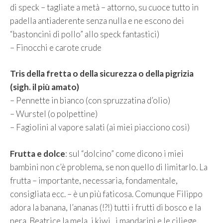
di speck – tagliate a metà – attorno, su cuoce tutto in
padella antiaderente senza nulla e ne escono dei
“bastoncini di pollo” allo speck fantastici)
– Finocchi e carote crude
Tris della fretta o della sicurezza o della pigrizia
(sigh. il più amato)
– Pennette in bianco (con spruzzatina d’olio)
– Wurstel (o polpettine)
– Fagiolini al vapore salati (ai miei piacciono così)
Frutta e dolce
: sul “dolcino” come dicono i miei
bambini non c’è problema, se non quello di limitarlo. La
frutta – importante, necessaria, fondamentale,
consigliata ecc. – è un più faticosa. Comunque Filippo
adora la banana, l’ananas (!?!) tutti i frutti di bosco e la
pera. Beatrice la mela, i kiwi , i mandarini e le ciliege.