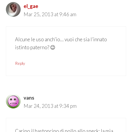
el_gae
Mar 25, 2013 at 9:46 am
Alcune le uso anch’io… vuoi che sia l’innato
istinto paterno? 😉
Reply
vans
Mar 24, 2013 at 9:34 pm
Carino il bastoncino di pollo allo speck: la mia