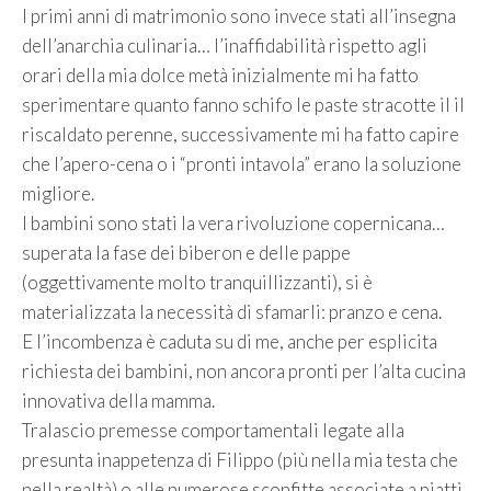
I primi anni di matrimonio sono invece stati all’insegna
dell’anarchia culinaria… l’inaffidabilità rispetto agli
orari della mia dolce metà inizialmente mi ha fatto
sperimentare quanto fanno schifo le paste stracotte il il
riscaldato perenne, successivamente mi ha fatto capire
che l’apero-cena o i “pronti intavola” erano la soluzione
migliore.
I bambini sono stati la vera rivoluzione copernicana…
superata la fase dei biberon e delle pappe
(oggettivamente molto tranquillizzanti), si è
materializzata la necessità di sfamarli: pranzo e cena.
E l’incombenza è caduta su di me, anche per esplicita
richiesta dei bambini, non ancora pronti per l’alta cucina
innovativa della mamma.
Tralascio premesse comportamentali legate alla
presunta inappetenza di Filippo (più nella mia testa che
nella realtà) o alle numerose sconfitte associate a piatti