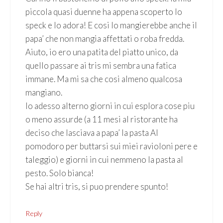
piccola quasi duenne ha appena scoperto lo
speck e lo adora! E cosi lo mangierebbe anche il
papa’ che non mangia affettati o roba fredda.
Aiuto, io ero una patita del piatto unico, da
quello passare ai tris mi sembra una fatica
immane. Ma mi sa che cosi almeno qualcosa
mangiano.
Io adesso alterno giorni in cui esplora cose piu
o meno assurde (a 11 mesi al ristorante ha
deciso che lasciava a papa’ la pasta Al
pomodoro per buttarsi sui miei ravioloni pere e
taleggio) e giorni in cui nemmeno la pasta al
pesto. Solo bianca!
Se hai altri tris, si puo prendere spunto!
Reply