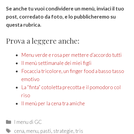
Se anche tu vuoi condividere un menù, inviaci il tuo
post, corredato da foto, e lo pubblicheremo su
questa rubrica.
Prova a leggere anche:
Menu verde e rosa per mettere d’accordo tutti
Il menù settimanale dei miei figli
Focaccia tricolore, un finger food a basso tasso
emotivo
La “finta” cotoletta precotta e il pomodoro col
riso
Il menù per la cena tra amiche
Categories
I menu di GC
Tags
cena
,
menu
,
pasti
,
strategie
,
tris