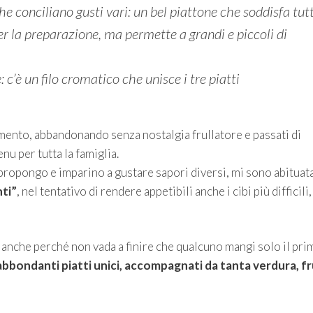
e conciliano gusti vari: un bel piattone che soddisfa tutt
er la preparazione, ma permette a grandi e piccoli di
 c’è un filo cromatico che unisce i tre piatti
mento, abbandonando senza nostalgia frullatore e passati di
nu per tutta la famiglia.
propongo e imparino a gustare sapori diversi, mi sono abituata
nti”
, nel tentativo di rendere appetibili anche i cibi più difficili,
 anche perché non vada a finire che qualcuno mangi solo il pri
abbondanti piatti unici, accompagnati da tanta verdura, f