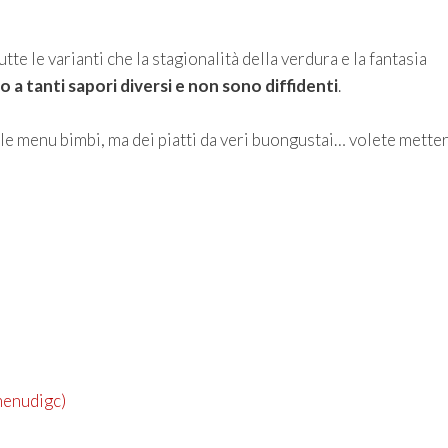
te le varianti che la stagionalità della verdura e la fantasia
o a tanti sapori diversi e non sono diffidenti
.
ale menu bimbi, ma dei piatti da veri buongustai… volete metter
imenudigc)