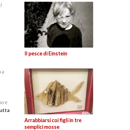
i
Il pesce di Einstein
 a
mo e
rutta
Arrabbiarsi coi figli in tre
semplici mosse