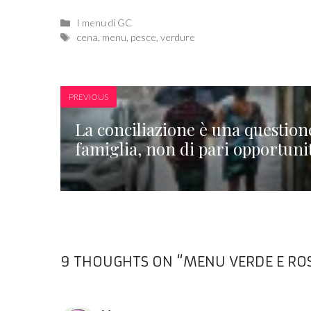
Categories
I menu di GC
Tags
cena
,
menu
,
pesce
,
verdure
PREVIOUS
La conciliazione è una question
famiglia, non di pari opportunit
9 THOUGHTS ON “MENU VERDE E ROS