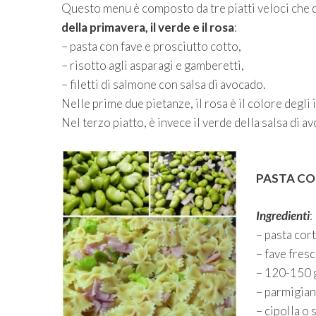
Questo menu è composto da tre piatti veloci che 
della primavera, il verde e il rosa
:
– pasta con fave e prosciutto cotto,
– risotto agli asparagi e gamberetti,
– filetti di salmone con salsa di avocado.
Nelle prime due pietanze, il rosa è il colore degli
Nel terzo piatto, è invece il verde della salsa di a
PASTA CO
Ingredienti
:
– pasta cor
– fave fresc
– 120-150 g
– parmigian
– cipolla o 