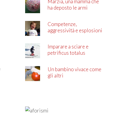
Marzia, una mamma che
ha deposto le armi
Competenze,
aggressività e esplosioni
di rabbia
Imparare a sciare e
petrificus totalus
e
Un bambino vivace come
gli altri