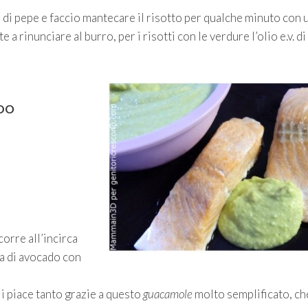
di pepe e faccio mantecare il risotto per qualche minuto con u
e a rinunciare al burro, per i risotti con le verdure l’olio e.v. di
ADO
orre all’incirca
pa di avocado con
gli piace tanto grazie a questo
guacamole
molto semplificato, ch