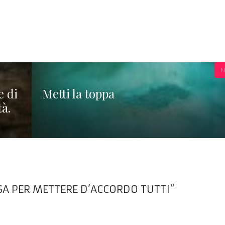
N
e di
Metti la toppa
à.
A PER METTERE D’ACCORDO TUTTI”