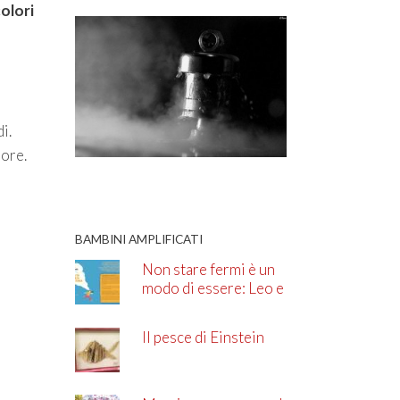
olori
i.
pore.
BAMBINI AMPLIFICATI
Non stare fermi è un
modo di essere: Leo e
l’ADHD
Il pesce di Einstein