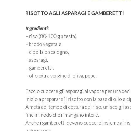
RISOTTO AGLI ASPARAGI E GAMBERETTI
Ingredienti
:
– riso (80-100 g a testa),
– brodo vegetale,
– cipolla o scalogno,
– asparagi,
– gamberetti,
– olio extra vergine di oliva, pepe.
Faccio cuocere gli asparagi al vapore per una deci
Inizio a preparare il risotto con la base di olio e
A metà del tempo di cottura del riso, unisco gli as
fine in modo che rimangano intere.
Anche i gamberetti devono cuocere insieme al riso 
induriscono.