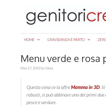
Skip
to
content
HOME
GRAVIDANZA E PARTO
ZER
Menu verde e rosa p
May 17, 2013
by
Silvia
Questa cena ce la offre
Mamma in 3D
. S
robusti, si può abbinare uno dei primi due
pesce e verdure.