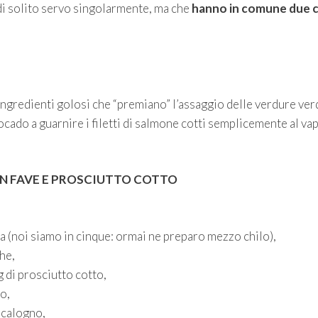
di solito servo singolarmente, ma che
hanno in comune due c
 ingredienti golosi che “premiano” l’assaggio delle verdure verd
vocado a guarnire i filetti di salmone cotti semplicemente al va
N FAVE E PROSCIUTTO COTTO
ta (noi siamo in cinque: ormai ne preparo mezzo chilo),
he,
 di prosciutto cotto,
o,
scalogno,