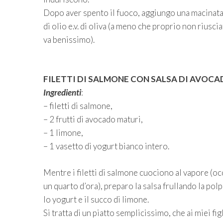
Dopo aver spento il fuoco, aggiungo una macinata 
di olio e.v. di oliva (a meno che proprio non riusciat
va benissimo).
FILETTI DI SALMONE CON SALSA DI AVOC
Ingredienti
:
– filetti di salmone,
– 2 frutti di avocado maturi,
– 1 limone,
– 1 vasetto di yogurt bianco intero.
Mentre i filetti di salmone cuociono al vapore (occ
un quarto d’ora), preparo la salsa frullando la pol
lo yogurt e il succo di limone.
Si tratta di un piatto semplicissimo, che ai miei fi