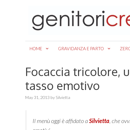
Skip
to
content
HOME
GRAVIDANZA E PARTO
ZER
Focaccia tricolore, 
tasso emotivo
May 31, 2013
by
Silvietta
Il menù oggi è affidato a
Silvietta
, che ov