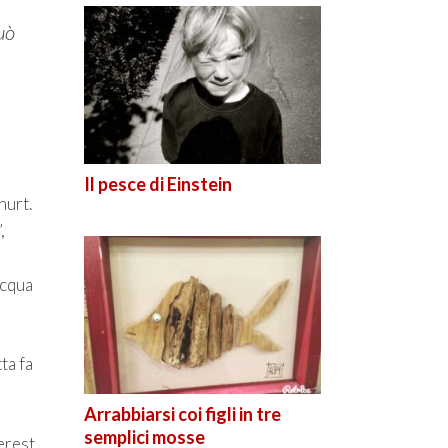
uò
Il pesce di Einstein
hurt.
,
acqua
ta fa
Arrabbiarsi coi figli in tre
semplici mosse
erest