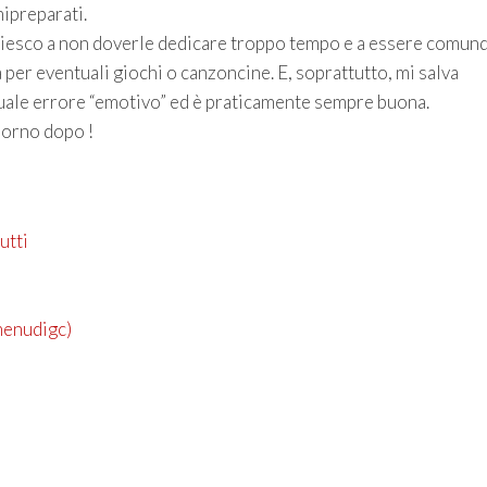
ipreparati.
riesco a non doverle dedicare troppo tempo e a essere comun
a per eventuali giochi o canzoncine. E, soprattutto, mi salva
uale errore “emotivo” ed è praticamente sempre buona.
iorno dopo !
utti
imenudigc)