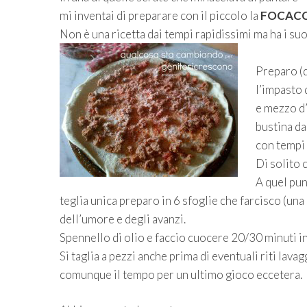
mi inventai di preparare con il piccolo la
FOCACC
Non è una ricetta dai tempi rapidissimi ma ha i suo
Preparo (d
l’impasto 
e mezzo d’
bustina da
con tempi
Di solito c
A quel pun
teglia unica preparo in 6 sfoglie che farcisco (una
dell’umore e degli avanzi.
Spennello di olio e faccio cuocere 20/30 minuti in
Si taglia a pezzi anche prima di eventuali riti lavag
comunque il tempo per un ultimo gioco eccetera.