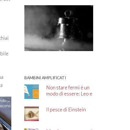
chiai
ibile
na
BAMBINI AMPLIFICATI
da
Non stare fermi è un
modo di essere: Leo e
l’ADHD
Il pesce di Einstein