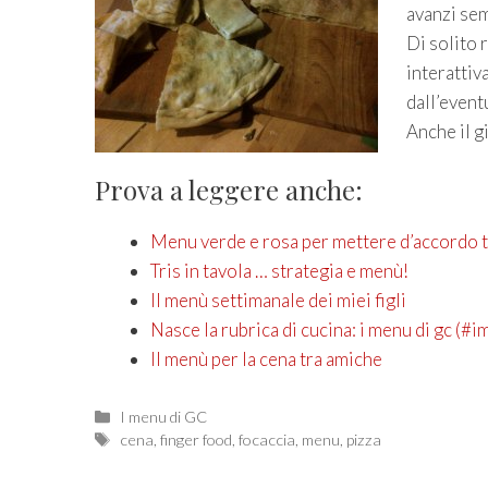
avanzi sem
Di solito 
interattiv
dall’event
Anche il g
Prova a leggere anche:
Menu verde e rosa per mettere d’accordo t
Tris in tavola … strategia e menù!
Il menù settimanale dei miei figli
Nasce la rubrica di cucina: i menu di gc (#
Il menù per la cena tra amiche
Categories
I menu di GC
Tags
cena
,
finger food
,
focaccia
,
menu
,
pizza