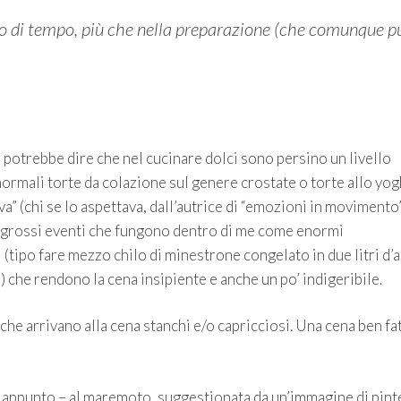
to di tempo, più che nella preparazione (che comunque p
i potrebbe dire che nel cucinare dolci sono persino un livello
ormali torte da colazione sul genere crostate o torte allo yog
a” (chi se lo aspettava, dall’autrice di “emozioni in movimento”
di grossi eventi che fungono dentro di me come enormi
 (tipo fare mezzo chilo di minestrone congelato in due litri d’
 che rendono la cena insipiente e anche un po’ indigeribile.
i che arrivano alla cena stanchi e/o capricciosi. Una cena ben fat
 – appunto – al maremoto, suggestionata da un’immagine di pint