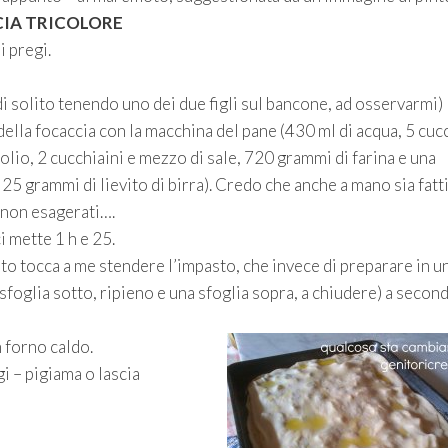
IA TRICOLORE
i pregi.
i solito tenendo uno dei due figli sul bancone, ad osservarmi)
della focaccia con la macchina del pane (430 ml di acqua, 5 cuc
olio, 2 cucchiaini e mezzo di sale, 720 grammi di farina e una
 25 grammi di lievito di birra). Credo che anche a mano sia fatt
 non esagerati….
i mette 1 h e 25.
to tocca a me stendere l’impasto, che invece di preparare in u
 sfoglia sotto, ripieno e una sfoglia sopra, a chiudere) a secon
 forno caldo.
gi – pigiama o lascia