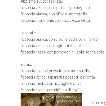
Abbiamo avuto la serata:
focaccia verde, con spinaci e parmigiano
focaccia bianca, con olive e mozzarella
focaccia arancione, con zucca e pancetta
la serata:
focaccia bianca, con cipolle cotte con il lardo
focaccia verde, con fagiolini e ricotta
focaccia rossa, con pomodorini (solo sopra, solo 
e poi…
focaccia rosa, al prosciutto e mozzarella
focaccia verde: asparagi a pezzetti e ricotta
focaccia mista: con acciughe e olive
focaccia rossa: con ripieno di ragù.
… è un fin