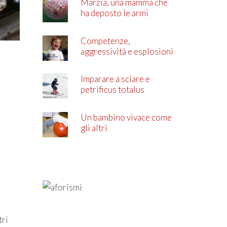
Marzia, una mamma che
ha deposto le armi
Competenze,
aggressività e esplosioni
di rabbia
Imparare a sciare e
petrificus totalus
Un bambino vivace come
gli altri
tri