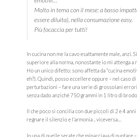
emotivi…
Molto in tema con il mese: a basso impat
essere diluita), nella consumazione easy.
Più focaccia per tutti!
In cucina non me la cavo esattamente male, anzi. S
superiore alla norma, nonostante io mi attenga a n
Ho un unico difetto: sono affetta da “cucina emotiv
eh?). Quindi, posso eccellere oppure – nel caso 
perturbazioni – fare una serie di grossolani errori
senza dado anziché 750 grammi in 1 litro di brodo)
Il che poco si concilia con due piccoli di 2 e 4 ann
regnare il silenzio e l’armonia .. viceversa…
In una di quelle serate che minacciava di puntare