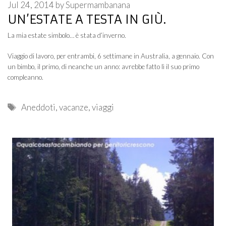
Jul 24, 2014
by
Supermambanana
UN’ESTATE A TESTA IN GIÙ.
La mia estate simbolo… è stata d’inverno.
Viaggio di lavoro, per entrambi, 6 settimane in Australia, a gennaio. Con
un bimbo, il primo, di neanche un anno: avrebbe fatto lì il suo primo
compleanno.
Tags
Aneddoti
,
vacanze
,
viaggi