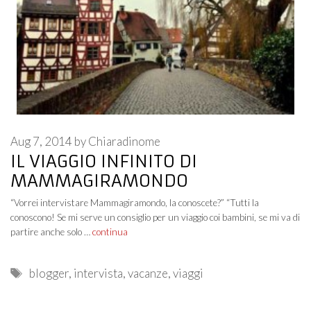
Aug 7, 2014
by
Chiaradinome
IL VIAGGIO INFINITO DI
MAMMAGIRAMONDO
“Vorrei intervistare Mammagiramondo, la conoscete?” “Tutti la
conoscono! Se mi serve un consiglio per un viaggio coi bambini, se mi va di
partire anche solo …
continua
Tags
blogger
,
intervista
,
vacanze
,
viaggi