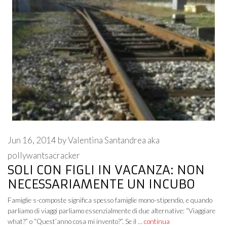
Jun 16, 2014
by
Valentina Santandrea aka
pollywantsacracker
SOLI CON FIGLI IN VACANZA: NON
NECESSARIAMENTE UN INCUBO
Famiglie s-composte significa spesso famiglie mono-stipendio, e quando
parliamo di viaggi parliamo essenzialmente di due alternative: “Viaggiare
what?” o “Quest’anno cosa mi invento?”. Se il …
continua