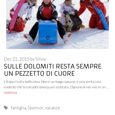
Dec 21, 2015
by
Silvia
SULLE DOLOMITI RESTA SEMPRE
UN PEZZETTO DI CUORE
L’Italia è tutta bellissima. Non è un luogo comune, è una verità così
evidente che la consideriamo quasi scontata. Ognuno di noi vive in un …
continua
Tags
famiglia
,
Sponsor
,
vacanze