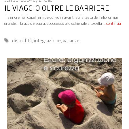
IL VIAGGIO OLTRE LE BARRIERE
Il signore ha i capelli grigi, è curvo in avanti sulla testa del figlio, ormai
grande, il braccio è sopra, appoggiato allo schienale alto della …
continua
Tags
disabilità
,
integrazione
,
vacanze