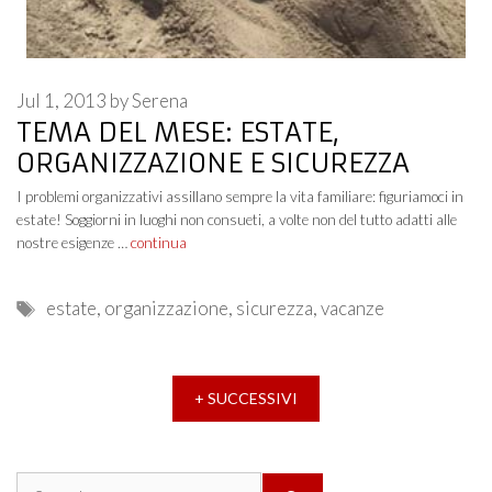
Jul 1, 2013
by
Serena
TEMA DEL MESE: ESTATE,
ORGANIZZAZIONE E SICUREZZA
I problemi organizzativi assillano sempre la vita familiare: figuriamoci in
estate! Soggiorni in luoghi non consueti, a volte non del tutto adatti alle
nostre esigenze …
continua
Tags
estate
,
organizzazione
,
sicurezza
,
vacanze
+ SUCCESSIVI
Search