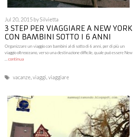
Jul 20, 2015
by
Silvietta
3 STEP PER VIAGGIARE A NEW YORK
CON BAMBINI SOTTO I 6 ANNI
Organizzare un viaggio con bambini al di sotto di 6 anni, per di più un
viaggio oltreoceano, verso una destinazione difficile, quale può essere New
…
continua
Tags
vacanze
,
viaggi
,
viaggiare