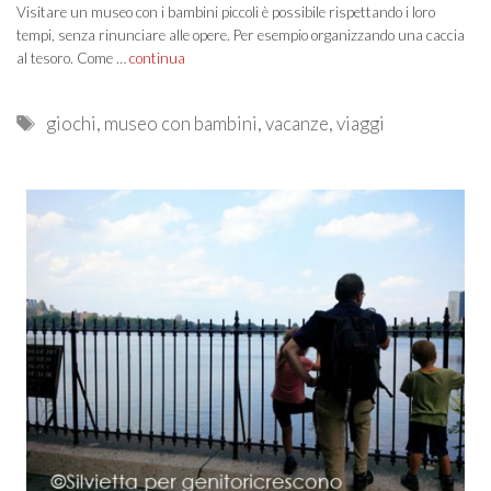
Visitare un museo con i bambini piccoli è possibile rispettando i loro
tempi, senza rinunciare alle opere. Per esempio organizzando una caccia
al tesoro. Come …
continua
Tags
giochi
,
museo con bambini
,
vacanze
,
viaggi