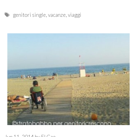
Tags
genitori single
,
vacanze
,
viaggi
Jun 11, 2014
by
El Gae