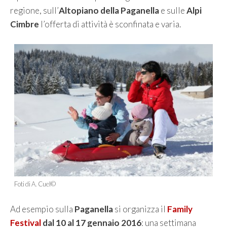
regione, sull’
Altopiano della Paganella
e sulle
Alpi
Cimbre
l’offerta di attività è sconfinata e varia.
Foti di A. Cuel©
Ad esempio sulla
Paganella
si organizza il
Family
Festival
dal 10 al 17 gennaio 2016
: una settimana