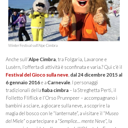
Winter Festival sull’Alpe Cimbra
Anche sull’
Alpe Cimbra
, tra Folgaria, Lavarone e
Lusèrn, l’offerta di attività è sconfinata e varia.? Qui c’è il
Festival del Gioco sulla neve
,
dal 24 dicembre 2015 al
6 gennaio 2016
e a
Carnevale
. I personaggi
tradizionali della
fiaba cimbra
– la Streghetta Perti, il
Folletto Fliflick e l’Orso Prunnpeer – accompagnano i
bambini a sciare, a giocare sulla neve, a scoprire la
magia del bosco con le “lanternate”, a visitare il “
Museo
del Miele
” o partecipare a “
Semplice… mente Neve
”, la