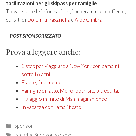
facilitazioni per gli skipass per famiglie
.
Trovate tutte le informazioni, i programmi e le offerte,
sui siti di
Dolomiti Paganella
e
Alpe Cimbra
– POST SPONSORIZZATO –
Prova a leggere anche:
3 step per viaggiare a New York con bambini
sotto i 6 anni
Estate, finalmente.
Famiglie di fatto. Meno ipocrisie, più equità.
Il viaggio infinito di Mammagiramondo
In vacanza con l’amplificato
Categories
Sponsor
Tags
famiglia
,
Sponsor
,
vacanze