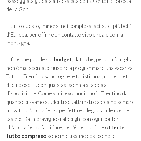
passeggiata guidata alla cascata dell’Ofentol e Foresta
della Gon.
E tutto questo, immersi nei complessi sciistici più belli
d’Europa, per offrire un contatto vivo e reale con la
montagna.
Infine due parole sul
budget
, dato che, per una famiglia,
non è mai scontato riuscire a programmare una vacanza.
Tutto il Trentino sa accogliere turisti, anzi, mi permetto
di dire ospiti, con qualsiasi somma si abbia a
disposizione. Come vi dicevo, andiamo in Trentino da
quando eravamo studenti squattrinati e abbiamo sempre
trovato un’accoglienza perfetta e adeguata alle nostre
tasche. Dai meravigliosi alberghi con ogni confort
all’accoglienza familiare, ce n’è per tutti. Le
offerte
tutto compreso
sono moltissime così come le