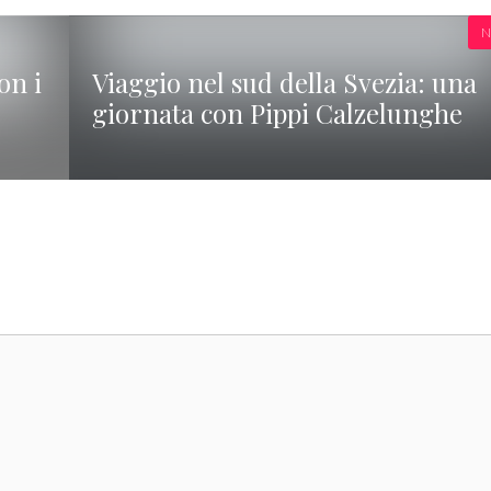
N
on i
Viaggio nel sud della Svezia: una
giornata con Pippi Calzelunghe