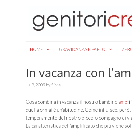
Skip
to
content
HOME
GRAVIDANZA E PARTO
ZER
In vacanza con l’amp
Jul 9, 2009
by
Silvia
Cosa combina in vacanza il nostro bambino
amplif
quella ormai è un’abitudine. Come influisce, però, 
temperamento del nostro piccolo compagno di vi
La caratteristica dell’amplificato che più viene so