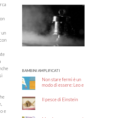
erca
con
r un
 con
ute
a
anche
BAMBINI AMPLIFICATI
si
Non stare fermi è un
modo di essere: Leo e
l’ADHD
che
Il pesce di Einstein
e,
co e