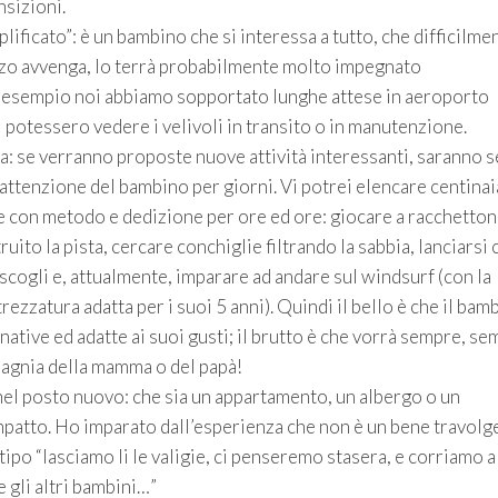
nsizioni.
lificato”: è un bambino che si interessa a tutto, che difficilmen
mezzo avvenga, lo terrà probabilmente molto impegnato
r esempio noi abbiamo sopportato lunghe attese in aeroporto
 potessero vedere i velivoli in transito o in manutenzione.
nza: se verranno proposte nuove attività interessanti, saranno 
attenzione del bambino per giorni. Vi potrei elencare centinai
te con metodo e dedizione per ore ed ore: giocare a racchetton
ruito la pista, cercare conchiglie filtrando la sabbia, lanciarsi 
 scogli e, attualmente, imparare ad andare sul windsurf (con la
rezzatura adatta per i suoi 5 anni). Quindi il bello è che il bam
ative ed adatte ai suoi gusti; il brutto è che vorrà sempre, se
pagnia della mamma o del papà!
 nel posto nuovo: che sia un appartamento, un albergo o un
patto. Ho imparato dall’esperienza che non è un bene travolge
tipo “lasciamo li le valigie, ci penseremo stasera, e corriamo a
 gli altri bambini…”