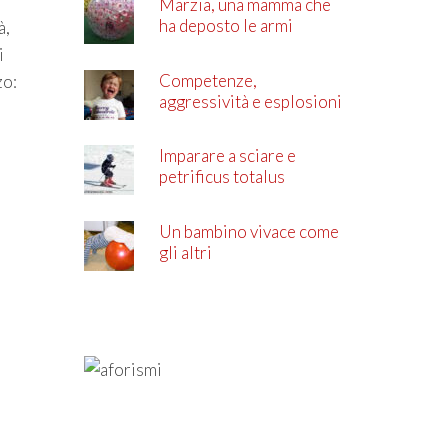
Marzia, una mamma che
ha deposto le armi
à,
i
Competenze,
zo:
aggressività e esplosioni
di rabbia
Imparare a sciare e
petrificus totalus
Un bambino vivace come
gli altri