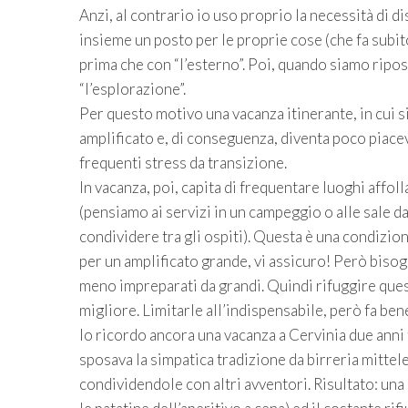
Anzi, al contrario io uso proprio la necessità di d
insieme un posto per le proprie cose (che fa subito 
prima che con “l’esterno”. Poi, quando siamo riposa
“l’esplorazione”.
Per questo motivo una vacanza itinerante, in cui s
amplificato e, di conseguenza, diventa poco piacevo
frequenti stress da transizione.
In vacanza, poi, capita di frequentare luoghi aff
(pensiamo ai servizi in un campeggio o alle sale da 
condividere tra gli ospiti). Questa è una condizi
per un amplificato grande, vi assicuro! Però bisog
meno impreparati da grandi. Quindi rifuggire ques
migliore. Limitarle all’indispensabile, però fa bene 
Io ricordo ancora una vacanza a Cervinia due anni f
sposava la simpatica tradizione da birreria mitte
condividendole con altri avventori. Risultato: una