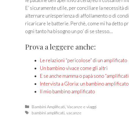
le patatine dell’aperitivo a cena) ed il costante rif
E’ sicuramente utile, per conciliare la necessità di 
alternare un’esperienza di affollamento o di condiv
ricaricare le batterie. Perchè, come mi ha detto p
ogni tanto ha bisogno un po’ di se stesso…
Prova a leggere anche:
Le relazioni “pericolose” di un amplificato
Un bambino vivace come gli altri
E se anche mamma o papà sono “amplificati
Intervista a Gloria: un bambino amplificato e
Il mio bambino amplificato
Categories
Bambini Amplificati
,
Vacanze e viaggi
Tags
bambini amplificati
,
vacanze