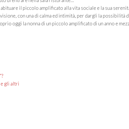
iuto di entrare nella sala ristorante…
abituare il piccolo amplificato alla vita sociale e la sua serenit
isione, con una di calma ed intimità, per dargli la possibilità d
roprio oggi la nonna di un piccolo amplificato di un anno e mez
”?
 gli altri