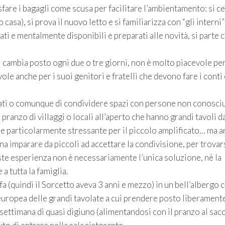
isfare i bagagli come scusa per facilitare l’ambientamento: si c
casa), si prova il nuovo letto e si familiarizza con “gli interni”
ti e mentalmente disponibili e preparati alle novità, si parte 
i cambia posto ogni due o tre giorni, non è molto piacevole pe
le anche per i suoi genitori e fratelli che devono fare i conti
ollati o comunque di condividere spazi con persone non conosci
pranzo di villaggi o locali all’aperto che hanno grandi tavoli d
one particolarmente stressante per il piccolo amplificato… ma 
na imparare da piccoli ad accettare la condivisione, per trovar
te esperienza non è necessariamente l’unica soluzione, nè la
a tutta la famiglia.
a (quindi il Sorcetto aveva 3 anni e mezzo) in un bell’albergo 
leuropea delle grandi tavolate a cui prendere posto liberament
 settimana di quasi digiuno (alimentandosi con il pranzo al sac