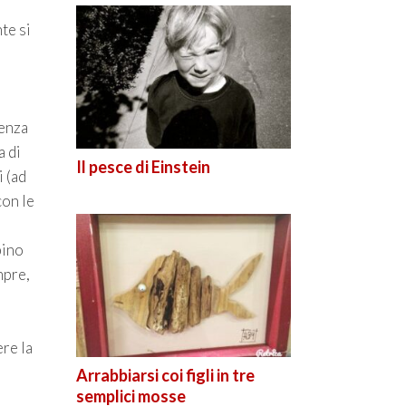
te si
senza
a di
Il pesce di Einstein
i (ad
con le
bino
mpre,
re la
Arrabbiarsi coi figli in tre
semplici mosse