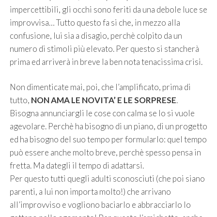
impercettibili, gli occhi sono feriti da una debole luce se
improvvisa… Tutto questo fa si che, in mezzo alla
confusione, lui sia a disagio, perchè colpito da un
numero di stimoli più elevato. Per questo si stancherà
prima ed arriverà in breve la ben nota tenacissima crisi.
Non dimenticate mai, poi, che l’amplificato, prima di
tutto,
NON AMA LE NOVITA’ E LE SORPRESE
.
Bisogna annunciargli le cose con calma se lo si vuole
agevolare. Perchè ha bisogno di un piano, di un progetto
ed ha bisogno del suo tempo per formularlo: quel tempo
può essere anche molto breve, perchè spesso pensa in
fretta. Ma dategli il tempo di adattarsi.
Per questo tutti quegli adulti sconosciuti (che poi siano
parenti, a lui non importa molto!) che arrivano
all’improvviso e vogliono baciarlo e abbracciarlo lo