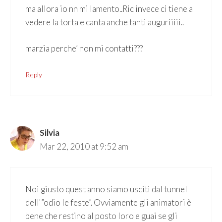
ma allora io nn mi lamento..Ric invece ci tiene a
vedere la torta e canta anche tanti auguriiiii..
marzia perche’ non mi contatti???
Reply
Silvia
Mar 22, 2010 at 9:52 am
Noi giusto quest anno siamo usciti dal tunnel
dell'”odio le feste”. Ovviamente gli animatori è
bene che restino al posto loro e guai se gli