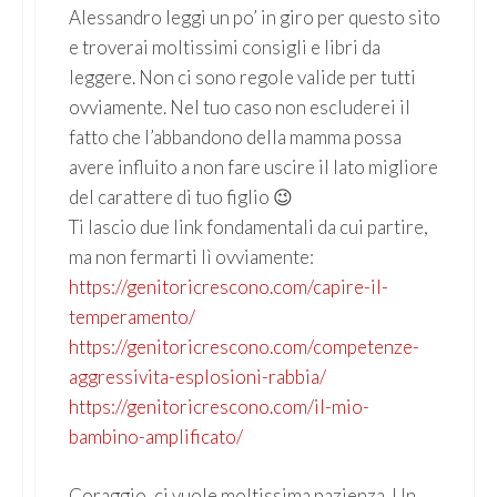
Alessandro leggi un po’ in giro per questo sito
e troverai moltissimi consigli e libri da
leggere. Non ci sono regole valide per tutti
ovviamente. Nel tuo caso non escluderei il
fatto che l’abbandono della mamma possa
avere influito a non fare uscire il lato migliore
del carattere di tuo figlio 😉
Ti lascio due link fondamentali da cui partire,
ma non fermarti lì ovviamente:
https://genitoricrescono.com/capire-il-
temperamento/
https://genitoricrescono.com/competenze-
aggressivita-esplosioni-rabbia/
https://genitoricrescono.com/il-mio-
bambino-amplificato/
Coraggio, ci vuole moltissima pazienza. Un