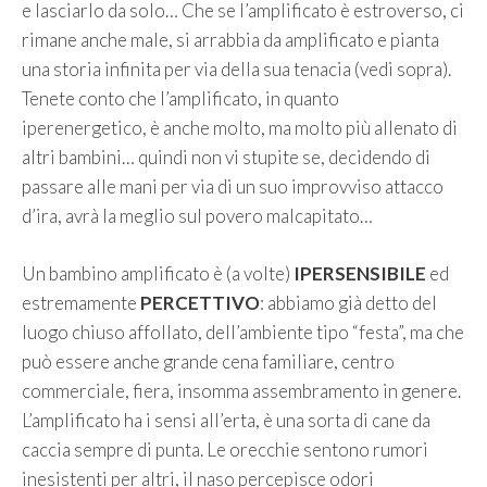
e lasciarlo da solo… Che se l’amplificato è estroverso, ci
rimane anche male, si arrabbia da amplificato e pianta
una storia infinita per via della sua tenacia (vedi sopra).
Tenete conto che l’amplificato, in quanto
iperenergetico, è anche molto, ma molto più allenato di
altri bambini… quindi non vi stupite se, decidendo di
passare alle mani per via di un suo improvviso attacco
d’ira, avrà la meglio sul povero malcapitato…
Un bambino amplificato è (a volte)
IPERSENSIBILE
ed
estremamente
PERCETTIVO
: abbiamo già detto del
luogo chiuso affollato, dell’ambiente tipo “festa”, ma che
può essere anche grande cena familiare, centro
commerciale, fiera, insomma assembramento in genere.
L’amplificato ha i sensi all’erta, è una sorta di cane da
caccia sempre di punta. Le orecchie sentono rumori
inesistenti per altri, il naso percepisce odori