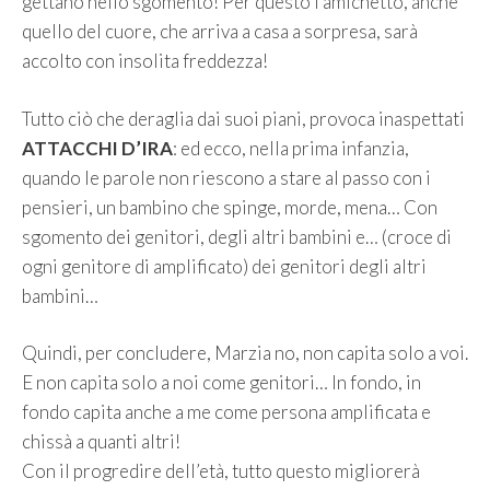
gettano nello sgomento! Per questo l’amichetto, anche
quello del cuore, che arriva a casa a sorpresa, sarà
accolto con insolita freddezza!
Tutto ciò che deraglia dai suoi piani, provoca inaspettati
ATTACCHI D’IRA
: ed ecco, nella prima infanzia,
quando le parole non riescono a stare al passo con i
pensieri, un bambino che spinge, morde, mena… Con
sgomento dei genitori, degli altri bambini e… (croce di
ogni genitore di amplificato) dei genitori degli altri
bambini…
Quindi, per concludere, Marzia no, non capita solo a voi.
E non capita solo a noi come genitori… In fondo, in
fondo capita anche a me come persona amplificata e
chissà a quanti altri!
Con il progredire dell’età, tutto questo migliorerà