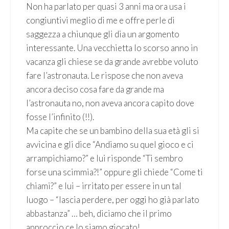
Non ha parlato per quasi 3 anni ma ora usa i
congiuntivi meglio di me e offre perle di
saggezza a chiunque gli dia un argomento
interessante. Una vecchietta lo scorso anno in
vacanza gli chiese se da grande avrebbe voluto
fare l’astronauta. Le rispose che non aveva
ancora deciso cosa fare da grande ma
l’astronauta no, non aveva ancora capito dove
fosse l’infinito (!!).
Ma capite che se un bambino della sua età gli si
avvicina e gli dice “Andiamo su quel gioco e ci
arrampichiamo?” e lui risponde “Ti sembro
forse una scimmia?!” oppure gli chiede “Come ti
chiami?” e lui – irritato per essere in un tal
luogo – “lascia perdere, per oggi ho già parlato
abbastanza” … beh, diciamo che il primo
approccio ce lo siamo giocato!