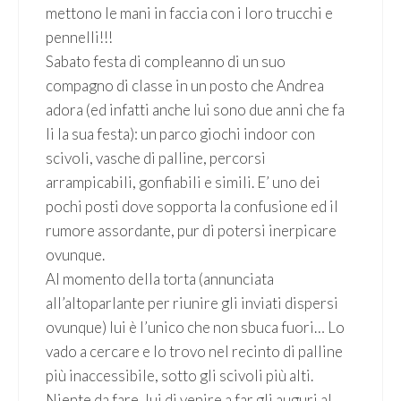
mettono le mani in faccia con i loro trucchi e
pennelli!!!
Sabato festa di compleanno di un suo
compagno di classe in un posto che Andrea
adora (ed infatti anche lui sono due anni che fa
li la sua festa): un parco giochi indoor con
scivoli, vasche di palline, percorsi
arrampicabili, gonfiabili e simili. E’ uno dei
pochi posti dove sopporta la confusione ed il
rumore assordante, pur di potersi inerpicare
ovunque.
Al momento della torta (annunciata
all’altoparlante per riunire gli inviati dispersi
ovunque) lui è l’unico che non sbuca fuori… Lo
vado a cercare e lo trovo nel recinto di palline
più inaccessibile, sotto gli scivoli più alti.
Niente da fare, lui di venire a far gli auguri al