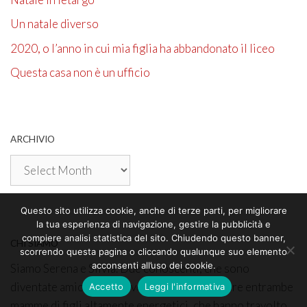
Un natale diverso
2020, o l’anno in cui mia figlia ha abbandonato il liceo
Questa casa non è un ufficio
ARCHIVIO
Archivio
Questo sito utilizza cookie, anche di terze parti, per migliorare
la tua esperienza di navigazione, gestire la pubblicità e
compiere analisi statistica del sito. Chiudendo questo banner,
CHI SIAMO
scorrendo questa pagina o cliccando qualunque suo elemento
acconsenti all’uso dei cookie.
Siamo Serena e Silvia. Due conoscenti, che sono
diventate amiche dopo aver scoperto di essere entrambe
Accetto
Leggi l'informativa
mamme di figli altamente energetici, che hanno travolto