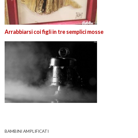
Arrabbiarsi coi figli in tre semplici mosse
BAMBINI AMPLIFICATI