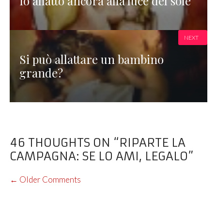
Io allatto ancora alla luce del sole
NEXT
Si può allattare un bambino
grande?
46 THOUGHTS ON “RIPARTE LA
CAMPAGNA: SE LO AMI, LEGALO”
COMMENT
← Older Comments
NAVIGATION