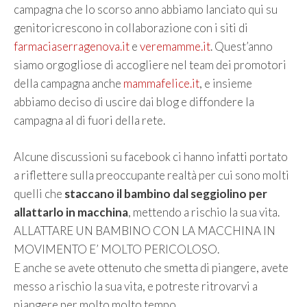
campagna che lo scorso anno abbiamo lanciato qui su
genitoricrescono in collaborazione con i siti di
farmaciaserragenova.it
e
veremamme.it
. Quest’anno
siamo orgogliose di accogliere nel team dei promotori
della campagna anche
mammafelice.it
, e insieme
abbiamo deciso di uscire dai blog e diffondere la
campagna al di fuori della rete.
Alcune discussioni su facebook ci hanno infatti portato
a riflettere sulla preoccupante realtà per cui sono molti
quelli che
staccano il bambino dal seggiolino per
allattarlo in macchina
, mettendo a rischio la sua vita.
ALLATTARE UN BAMBINO CON LA MACCHINA IN
MOVIMENTO E’ MOLTO PERICOLOSO.
E anche se avete ottenuto che smetta di piangere, avete
messo a rischio la sua vita, e potreste ritrovarvi a
piangere per molto molto tempo.