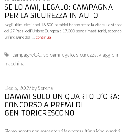
SE LO AMI, LEGALO: CAMPAGNA
PER LA SICUREZZA IN AUTO
Negli ultimi dieci anni 18.500 bambini hanno perso la vita sulle strade
dei 27 Paesi dell’Unione Europea e 17.000 sono rimasti feriti, secondo
un’indagine dell’ …
continua
Tags
campagneGC
,
seloamilegalo
,
sicurezza
,
viaggio in
macchina
Dec 5, 2009
by
Serena
DAMMI SOLO UN QUARTO D’ORA:
CONCORSO A PREMI DI
GENITORICRESCONO
Siamo pronte per presentarvi la nostra ultima idea, perché