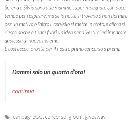
Serena e Silvia sono due mamme superimpegnate con poco
tempo per respirare, ma se la notte si trovano a non dormire
per un motivo o l’altro il cervello si mette in moto, e allora si
riesce anche a tirare fuori un’idea per divertirci ed imparare
qualcosa di nuovo insieme.
E così eccoci pronte per il nostro primo concorso a premi:
Dammi solo un quarto d’ora!
continua
Tags
campagneGC
,
concorso
,
giochi
,
giveaway