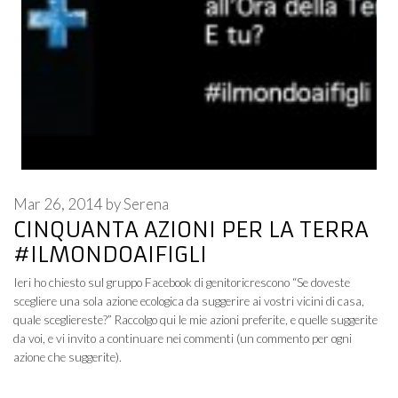
Mar 26, 2014
by
Serena
CINQUANTA AZIONI PER LA TERRA
#ILMONDOAIFIGLI
Ieri ho chiesto sul gruppo Facebook di genitoricrescono “Se doveste
scegliere una sola azione ecologica da suggerire ai vostri vicini di casa,
quale scegliereste?” Raccolgo qui le mie azioni preferite, e quelle suggerite
da voi, e vi invito a continuare nei commenti (un commento per ogni
azione che suggerite).