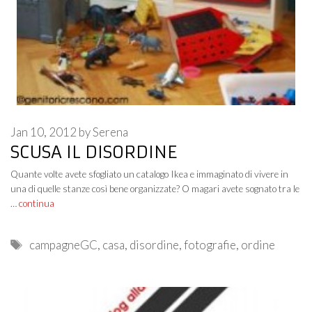
Jan 10, 2012
by
Serena
SCUSA IL DISORDINE
Quante volte avete sfogliato un catalogo Ikea e immaginato di vivere in
una di quelle stanze così bene organizzate? O magari avete sognato tra le
…
continua
Tags
campagneGC
,
casa
,
disordine
,
fotografie
,
ordine