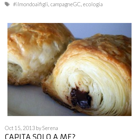
Tags
#ilmondoaifigli
,
campagneGC
,
ecologia
Oct 15, 2013
by
Serena
CAPITA SOLO A ME?