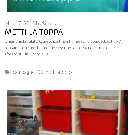
May 17, 2013
by
Serena
METTI LA TOPPA
Chiariamolo subito. Questo post non ha nessuno scopo educativo. A
pensarci bene non ha proprio nessuno scopo, se non quello di farmi
sfogare su un …
continua
Tags
campagneGC
,
mettilatoppa