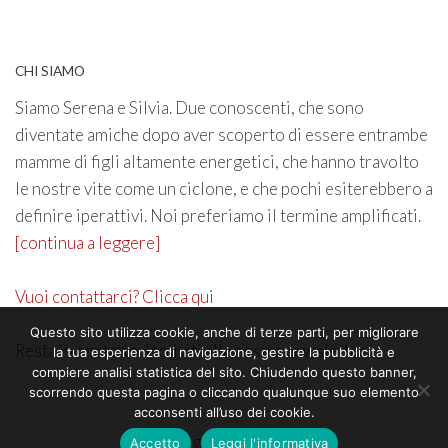
CHI SIAMO
Siamo Serena e Silvia. Due conoscenti, che sono
diventate amiche dopo aver scoperto di essere entrambe
mamme di figli altamente energetici, che hanno travolto
le nostre vite come un ciclone, e che pochi esiterebbero a
definire iperattivi. Noi preferiamo il termine amplificati.
[continua a leggere]
Vuoi contattarci? Clicca qui
Questo sito utilizza cookie, anche di terze parti, per migliorare
Resta in contatto. Iscriviti alla nostra newsletter
la tua esperienza di navigazione, gestire la pubblicità e
compiere analisi statistica del sito. Chiudendo questo banner,
scorrendo questa pagina o cliccando qualunque suo elemento
acconsenti all’uso dei cookie.
©2026 genitoricrescono
Accetto
Leggi l'informativa