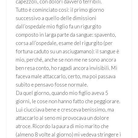
capezzoli, con dolori davvero terribili.
Tutto è cominciato così: il primo giorno
successivo a quello delle dimissioni
dall’ospedale mio figlio fa un rigurgito
composto in larga parte da sangue: spavento,
corsa all’ospedale, esame del rigurgito (per
fortuna caduto su un asciugamano): il sangue è
mio, perché, anche se non me ne sono ancora
ben resa conto, ho ragadi ancora invisibili. Mi
faceva male attaccarlo, certo, ma poi passava
subito e pensavo fosse normale.
Da quel giorno, quando mio figlio aveva 5
giorni, le cose non hanno fatto che peggiorare.
Lui ciucciava bene e cresceva benissimo, ma
attaccarlo al seno mi provocava un dolore
atroce. Ricordo la paura di mio marito che
(almeno 8 volte al giorno) mi vedeva stringere i