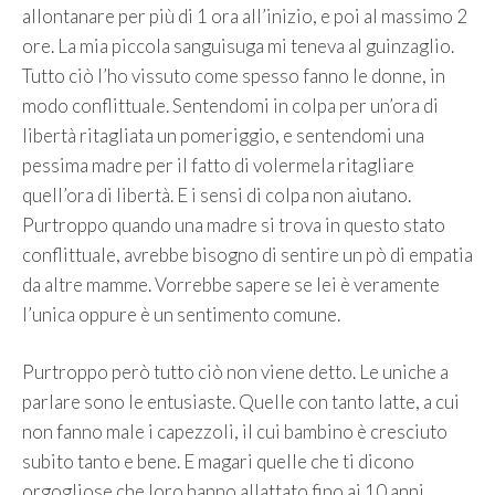
allontanare per più di 1 ora all’inizio, e poi al massimo 2
ore. La mia piccola sanguisuga mi teneva al guinzaglio.
Tutto ciò l’ho vissuto come spesso fanno le donne, in
modo conflittuale. Sentendomi in colpa per un’ora di
libertà ritagliata un pomeriggio, e sentendomi una
pessima madre per il fatto di volermela ritagliare
quell’ora di libertà. E i sensi di colpa non aiutano.
Purtroppo quando una madre si trova in questo stato
conflittuale, avrebbe bisogno di sentire un pò di empatia
da altre mamme. Vorrebbe sapere se lei è veramente
l’unica oppure è un sentimento comune.
Purtroppo però tutto ciò non viene detto. Le uniche a
parlare sono le entusiaste. Quelle con tanto latte, a cui
non fanno male i capezzoli, il cui bambino è cresciuto
subito tanto e bene. E magari quelle che ti dicono
orgogliose che loro hanno allattato fino ai 10 anni,