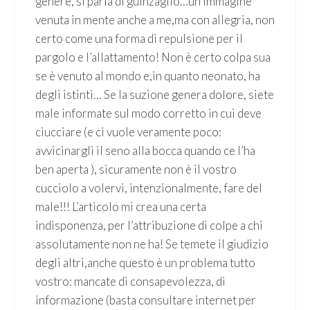
genere, si parla di guinzaglio…un’immagine
venuta in mente anche a me,ma con allegria, non
certo come una forma di repulsione per il
pargolo e l’allattamento! Non è certo colpa sua
se è venuto al mondo e,in quanto neonato, ha
degli istinti… Se la suzione genera dolore, siete
male informate sul modo corretto in cui deve
ciucciare (e ci vuole veramente poco:
avvicinargli il seno alla bocca quando ce l’ha
ben aperta ), sicuramente non è il vostro
cucciolo a volervi, intenzionalmente, fare del
male!!! L’articolo mi crea una certa
indisponenza, per l’attribuzione di colpe a chi
assolutamente non ne ha! Se temete il giudizio
degli altri,anche questo è un problema tutto
vostro: mancate di consapevolezza, di
informazione (basta consultare internet per