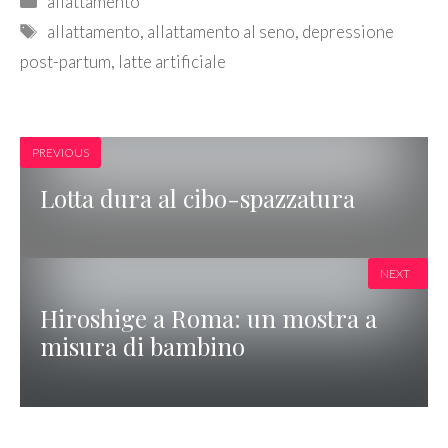
allattamento
Tags
allattamento
,
allattamento al seno
,
depressione
post-partum
,
latte artificiale
PREVIOUS
Lotta dura al cibo-spazzatura
NEXT
Hiroshige a Roma: un mostra a
misura di bambino