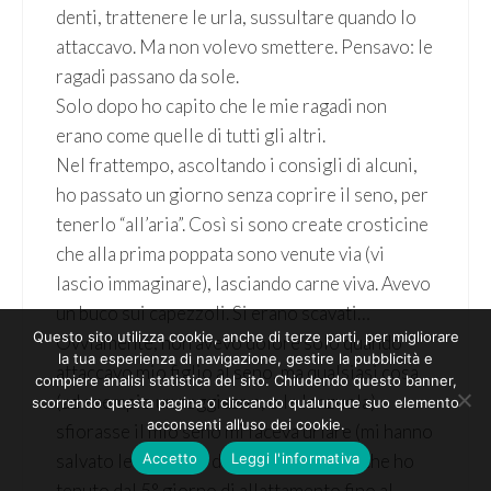
denti, trattenere le urla, sussultare quando lo
attaccavo. Ma non volevo smettere. Pensavo: le
ragadi passano da sole.
Solo dopo ho capito che le mie ragadi non
erano come quelle di tutti gli altri.
Nel frattempo, ascoltando i consigli di alcuni,
ho passato un giorno senza coprire il seno, per
tenerlo “all’aria”. Così si sono create crosticine
che alla prima poppata sono venute via (vi
lascio immaginare), lasciando carne viva. Avevo
un buco sui capezzoli. Si erano scavati…
Questo sito utilizza cookie, anche di terze parti, per migliorare
Ovviamente, non avevo dolore solo quando
la tua esperienza di navigazione, gestire la pubblicità e
attaccavo mio figlio al seno, ma qualsiasi cosa
compiere analisi statistica del sito. Chiudendo questo banner,
(ad esempio un reggiseno, o le lenzuola)
scorrendo questa pagina o cliccando qualunque suo elemento
acconsenti all’uso dei cookie.
sfiorasse il mio seno mi faceva urlare (mi hanno
Accetto
Leggi l'informativa
salvato le coppette di silicone AVENT, che ho
tenuto dal 5° giorno di allattamento fino al