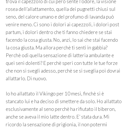
trova il capezzolo di cui però sente l’odore, la visione
rosea dell’allattamento, quella dei pugnetti chiusi sul
seno, del calore umano e del profumo di lavanda può
venire meno. Ci sono i dolori ai capezzoli, i dolori post
partum, i dolori dentro che ti fanno chiedere se stai
facendo la cosa giusta. No, anzi, lo sai che stai facendo
la cosa giusta. Ma allora perchè ti senti in gabbia?
Perchè odi quella sensazione di latteria ambulante e
quei seni dolenti? E perchè speri con tutte le tue forze
che non si svegli adesso, perchè se si sveglia poi dovrai
allattarlo. Di nuovo.
Io ho allattato il Vikingo per 10 mesi, finchè si è
stancato lui e ha deciso di smettere da solo. Ho allattato
esclusivamente al seno perchè ha rifiutato il biberon,
anche se aveva il mio latte dentro. E’ stata dura. Mi
ricordo la sensazione di prigionia, il non potermi