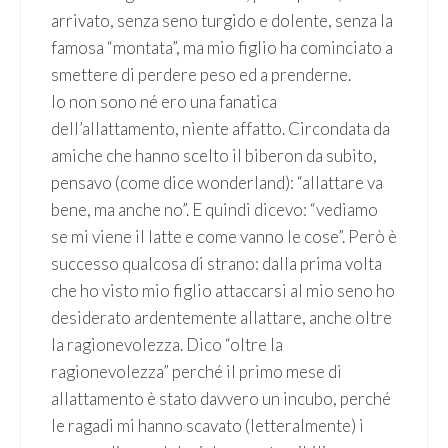
arrivato, senza seno turgido e dolente, senza la
famosa “montata”, ma mio figlio ha cominciato a
smettere di perdere peso ed a prenderne.
Io non sono né ero una fanatica
dell’allattamento, niente affatto. Circondata da
amiche che hanno scelto il biberon da subito,
pensavo (come dice wonderland): “allattare va
bene, ma anche no”. E quindi dicevo: “vediamo
se mi viene il latte e come vanno le cose”. Però è
successo qualcosa di strano: dalla prima volta
che ho visto mio figlio attaccarsi al mio seno ho
desiderato ardentemente allattare, anche oltre
la ragionevolezza. Dico “oltre la
ragionevolezza” perché il primo mese di
allattamento è stato davvero un incubo, perché
le ragadi mi hanno scavato (letteralmente) i