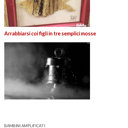
Arrabbiarsi coi figli in tre semplici mosse
BAMBINI AMPLIFICATI