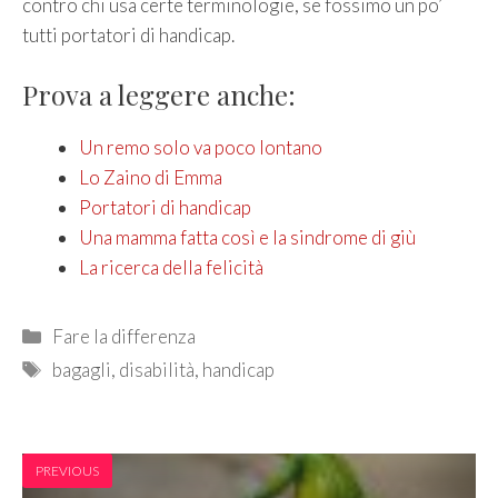
contro chi usa certe terminologie, se fossimo un po’
tutti portatori di handicap.
Prova a leggere anche:
Un remo solo va poco lontano
Lo Zaino di Emma
Portatori di handicap
Una mamma fatta così e la sindrome di giù
La ricerca della felicità
Categories
Fare la differenza
Tags
bagagli
,
disabilità
,
handicap
PREVIOUS