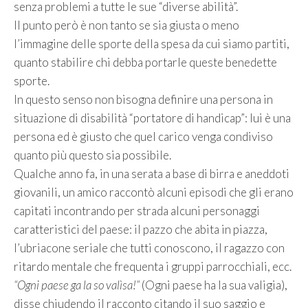
senza problemi a tutte le sue “diverse abilità”.
Il punto però è non tanto se sia giusta o meno
l’immagine delle sporte della spesa da cui siamo partiti,
quanto stabilire chi debba portarle queste benedette
sporte.
In questo senso non bisogna definire una persona in
situazione di disabilità “portatore di handicap”: lui è una
persona ed è giusto che quel carico venga condiviso
quanto più questo sia possibile.
Qualche anno fa, in una serata a base di birra e aneddoti
giovanili, un amico raccontò alcuni episodi che gli erano
capitati incontrando per strada alcuni personaggi
caratteristici del paese: il pazzo che abita in piazza,
l’ubriacone seriale che tutti conoscono, il ragazzo con
ritardo mentale che frequenta i gruppi parrocchiali, ecc.
“Ogni paese ga la so valìsa!”
(Ogni paese ha la sua valigia),
disse chiudendo il racconto citando il suo saggio e