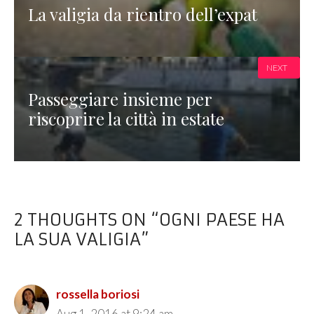
La valigia da rientro dell’expat
NEXT
Passeggiare insieme per
riscoprire la città in estate
2 THOUGHTS ON “OGNI PAESE HA
LA SUA VALIGIA”
rossella boriosi
Aug 1, 2016 at 9:24 am