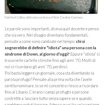
Foto Kurt Collins utilizzata con licenza Flickr Creative Common
Le parole sono importanti, diceva quel docente e penso
che sia vero. Nel disagio diventano fondamentali,
pensate a come sono cambiate nel tempo:
chi si
sognerebbe di definire “Idiota” una persona con la
sindrome di Down, al giorno d’oggi?
Eppure “idiota” si
trova nelle cartelle cliniche fino agli anni ’70. Molti di
noi si ricordano gli anni ’70, perdinci.
Poi basta leggere un giornale, cosa sta diventando la
parola profugo? Pensate alla prima volta che l’avete
sentita nominare. Io se mi concentro riesco a ricordare
fino al Libano. C’erano i campi profughi e persone
costrette a lasciare tutto senza sapere se e quando
sarebbero potuti tornare. Adesso quasi ha un’accezione