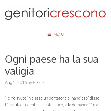
Skip
to
content
MENU
Ogni paese ha la sua
valigia
Aug 1, 2016
by
El Gae
“Io ho avuto in classe un portatore di handicap” disse
l’incauto studente al professore, alla domanda “Quali