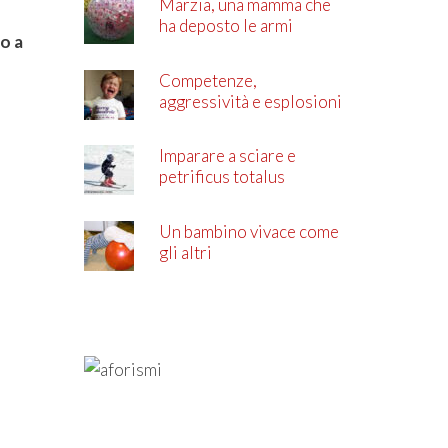
Marzia, una mamma che
ha deposto le armi
to a
Competenze,
aggressività e esplosioni
di rabbia
Imparare a sciare e
petrificus totalus
Un bambino vivace come
gli altri