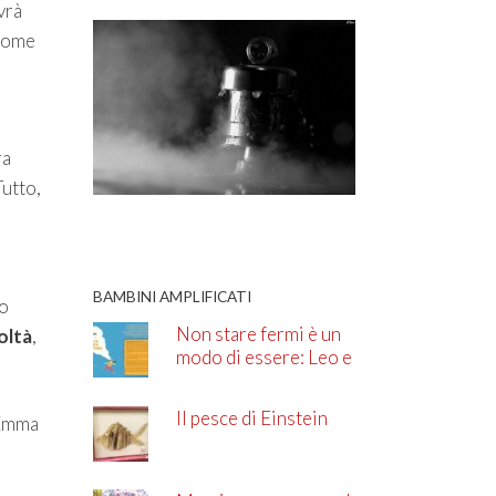
vrà
 come
i
ra
Tutto,
BAMBINI AMPLIFICATI
uo
Non stare fermi è un
oltà
,
modo di essere: Leo e
l’ADHD
Il pesce di Einstein
 Emma