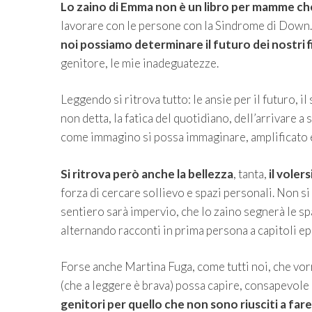
Lo zaino di Emma
non è un libro per mamme che 
lavorare con le persone con la Sindrome di Down. M
noi possiamo determinare il futuro dei nostri fi
genitore, le mie inadeguatezze.
Leggendo si ritrova tutto: le ansie per il futuro, i
non detta, la fatica del quotidiano, dell’arrivare a
come immagino si possa immaginare, amplificato e
Si ritrova però anche la bellezza
, tanta,
il voler
forza di cercare sollievo e spazi personali. Non 
sentiero sarà impervio, che lo zaino segnerà le spal
alternando racconti in prima persona a capitoli ep
Forse anche Martina Fuga, come tutti noi, che vor
(che a leggere è brava) possa capire, consapevole ch
genitori per quello che non sono riusciti a fare