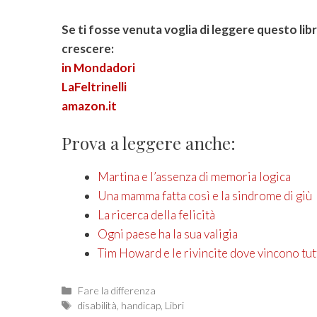
Se ti fosse venuta voglia di leggere questo lib
crescere:
in Mondadori
LaFeltrinelli
amazon.it
Prova a leggere anche:
Martina e l’assenza di memoria logica
Una mamma fatta così e la sindrome di giù
La ricerca della felicità
Ogni paese ha la sua valigia
Tim Howard e le rivincite dove vincono tut
Categories
Fare la differenza
Tags
disabilità
,
handicap
,
Libri