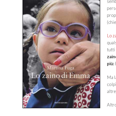
semb
perso
prop
(chi
Lo z
qual
tutti
zain
più:
Ma la
colpi
altre
Altr