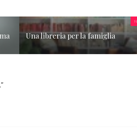
N
ema
Una libreria per la famiglia
A”