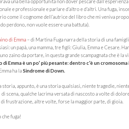
rava una bella opportunità non dover pescare dall’esperienza
nale e professionale e parlare d’altro e d’altri. Una fuga, ins
rio come il cognome dell’autrice del libro che mi veniva prop
edo perdono, non vuole essere una battuta).
aino di Emma
– di Martina Fuga narra della storia di una famigl
siasi: un papà, una mamma, tre figli: Giulia, Emma e Cesare. Ha
 uno zaino da portare, in questa grande scampagnata che è la vi
o di Emma è un po’ più pesante: dentro c’è un cromosoma 
Emma ha la
Sindrome di Down.
 storia, appunto, è una storia qualsiasi, niente tragedie, nient
 di scena, qualche lacrima versata di nascosto a volte di dolore
 di frustrazione, altre volte, forse la maggior parte, di gioia.
o che fuga!