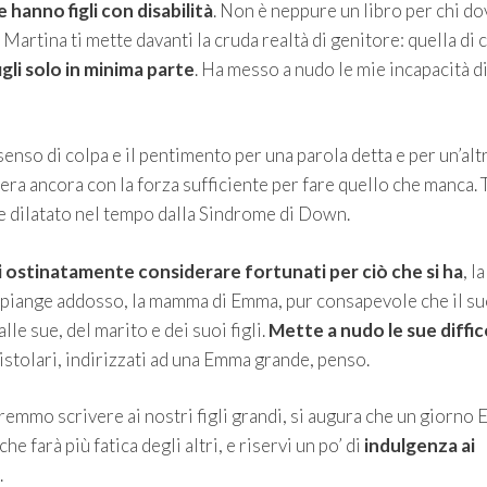
hanno figli con disabilità
. Non è neppure un libro per chi do
artina ti mette davanti la cruda realtà di genitore: quella di
gli solo in minima parte
. Ha messo a nudo le mie incapacità d
l senso di colpa e il pentimento per una parola detta e per un’alt
 sera ancora con la forza sufficiente per fare quello che manca. 
 dilatato nel tempo dalla Sindrome di Down.
si ostinatamente considerare fortunati per ciò che si ha
, la
si piange addosso, la mamma di Emma, pur consapevole che il s
le sue, del marito e dei suoi figli.
Mette a nudo le sue diffic
istolari, indirizzati ad una Emma grande, penso.
remmo scrivere ai nostri figli grandi, si augura che un giorno
e farà più fatica degli altri, e riservi un po’ di
indulgenza ai
.