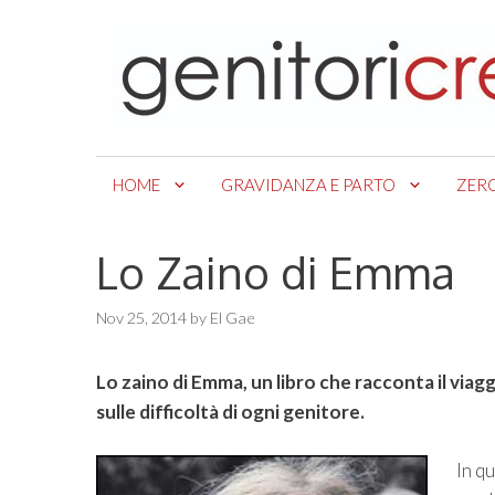
Skip
to
content
HOME
GRAVIDANZA E PARTO
ZER
Lo Zaino di Emma
Nov 25, 2014
by
El Gae
Lo zaino di Emma, un libro che racconta il viag
sulle difficoltà di ogni genitore.
In q