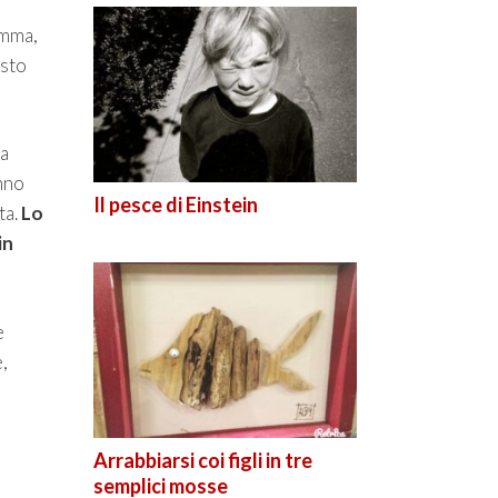
omma,
osto
ia
nno
Il pesce di Einstein
ta.
Lo
in
e
,
Arrabbiarsi coi figli in tre
semplici mosse