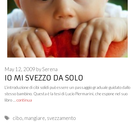
May 12, 2009
by
Serena
IO MI SVEZZO DA SOLO
L’introduzione di cibi solidi può essere un passaggio graduale guidato dallo
stesso bambino. Questa è la tesi di Lucio Piermarini, che espone nel suo
libro …
continua
Tags
cibo
,
mangiare
,
svezzamento