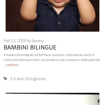
Feb 13, 2009
by
Serena
BAMBINI BILINGUE
Il numero di immigrati nel Bel Paese aumenta, e lentamente anche il
numero di matrimoni misti, una tendenza che è comune a molti paesi del
…
continua
Tags
3-6 anni
,
bilinguismo