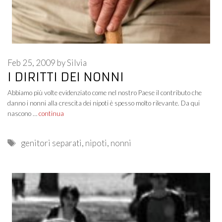
Feb 25, 2009
by
Silvia
I DIRITTI DEI NONNI
Abbiamo più volte evidenziato come nel nostro Paese il contributo che
danno i nonni alla crescita dei nipoti è spesso molto rilevante. Da qui
nascono …
continua
Tags
genitori separati
,
nipoti
,
nonni