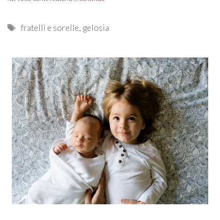
Tags
fratelli e sorelle
,
gelosia