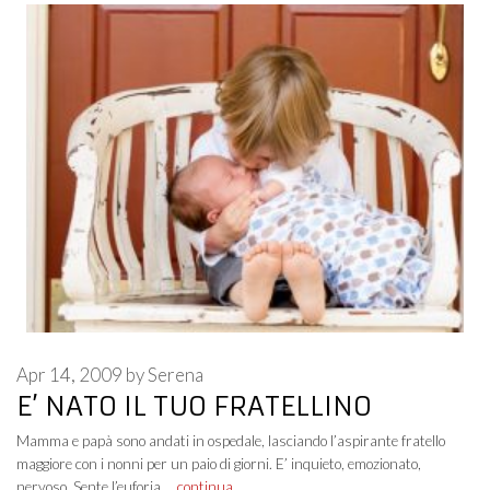
Apr 14, 2009
by
Serena
E’ NATO IL TUO FRATELLINO
Mamma e papà sono andati in ospedale, lasciando l’aspirante fratello
maggiore con i nonni per un paio di giorni. E’ inquieto, emozionato,
nervoso. Sente l’euforia …
continua