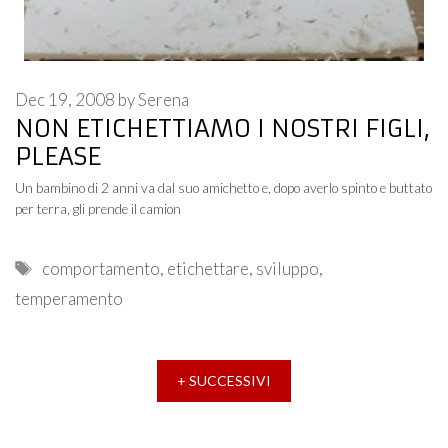
Dec 19, 2008
by
Serena
NON ETICHETTIAMO I NOSTRI FIGLI,
PLEASE
Un bambino di 2 anni va dal suo amichetto e, dopo averlo spinto e buttato
per terra, gli prende il camion
Tags
comportamento
,
etichettare
,
sviluppo
,
temperamento
+ SUCCESSIVI