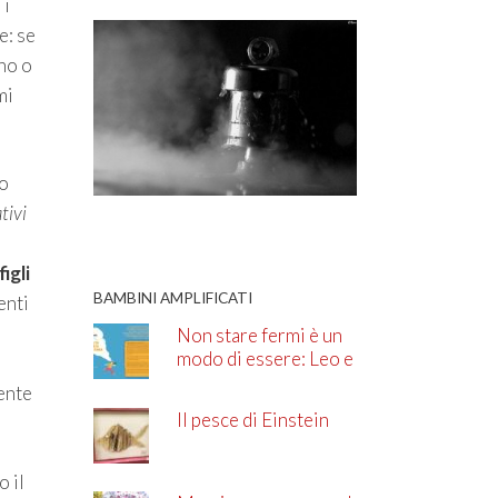
 i
e: se
uno o
mi
io
tivi
figli
BAMBINI AMPLIFICATI
enti
Non stare fermi è un
modo di essere: Leo e
i
l’ADHD
ente
Il pesce di Einstein
o il