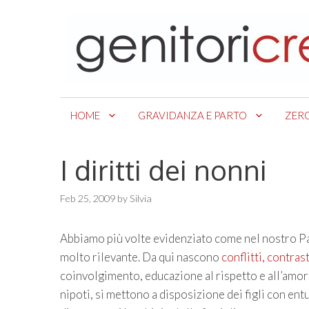
Skip
to
content
HOME
GRAVIDANZA E PARTO
ZER
I diritti dei nonni
Feb 25, 2009
by
Silvia
Abbiamo più volte evidenziato come nel nostro P
molto rilevante. Da qui nascono
conflitti, contra
coinvolgimento, educazione al rispetto e all’amore
nipoti, si mettono a disposizione dei figli con en