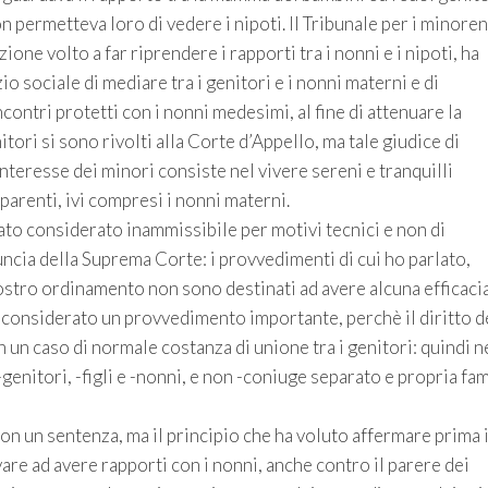
on permetteva loro di vedere i nipoti. Il Tribunale per i minoren
one volto a far riprendere i rapporti tra i nonni e i nipoti, ha
io sociale di mediare tra i genitori e i nonni materni e di
ncontri protetti con i nonni medesimi, al fine di attenuare la
enitori si sono rivolti alla Corte d’Appello, ma tale giudice di
teresse dei minori consiste nel vivere sereni e tranquilli
parenti, ivi compresi i nonni materni.
tato considerato inammissibile per motivi tecnici e non di
cia della Suprema Corte: i provvedimenti di cui ho parlato,
 nostro ordinamento non sono destinati ad avere alcuna efficacia
e considerato un provvedimento importante, perchè il diritto d
n un caso di normale costanza di unione tra i genitori: quindi n
 -genitori, -figli e -nonni, e non -coniuge separato e propria fam
con un sentenza, ma il principio che ha voluto affermare prima i
ovare ad avere rapporti con i nonni, anche contro il parere dei