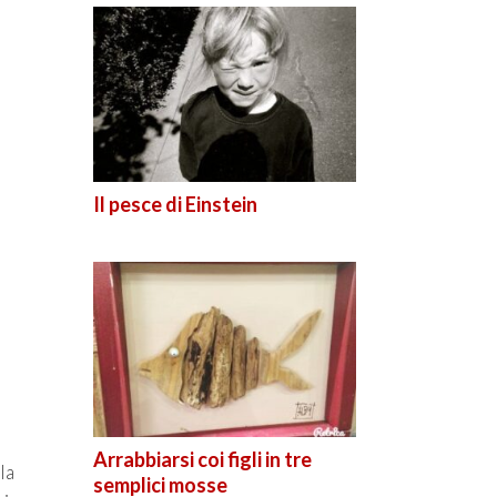
Il pesce di Einstein
Arrabbiarsi coi figli in tre
la
semplici mosse