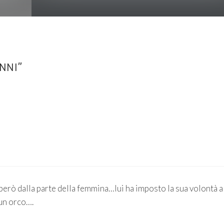
ONNI”
però dalla parte della femmina…lui ha imposto la sua volontà a
 un orco….