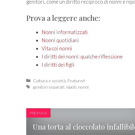
genitori, come un diritto reciproco di nonni e nip
Prova a leggere anche:
Nonni informatizzati
Nonni quotidiani
Vita coi nonni
I diritti dei nonni: qualche riflessione
I diritti dei figli
Categories
Cultura e società
,
Featured
Tags
genitori separati
,
nipoti
,
nonni
PREVIOUS
Una torta al cioccolato infallibil