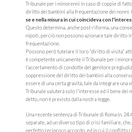
Tribunale per i minorenni in caso di coppie di fat
diritto dei bambini alla frequentazione dei nonni.
se e nella misura in cui coincideva con l’intere
Questo determina, anche post-riforma, una consegu
nipoti, perciò non possono azionare tale diritto i
frequentazione.
Possono però tutelare il loro “diritto di visita” att
è competente unicamente il Tribunale per i minore
l’accertamento di condotte del genitore pregiudizie
soppressione del diritto dei bambini alla conserva
essere di una certa gravità, tale da integrare una v
Tribunale valuterà solo l’interesse ed il bene dei
detto, non è previsto dalla nostra legge.
Una recente sentenza di Tribunale di Roma (n. 24.
separate, ad un diverso tipo di crisi familiare, ch
perfetto reciproco accordo, ed in cui il conflitto 