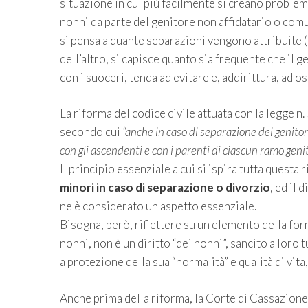
situazione in cui più facilmente si creano problemi
nonni da parte del genitore non affidatario o comu
si pensa a quante separazioni vengono attribuite (
dell’altro, si capisce quanto sia frequente che il
con i suoceri, tenda ad evitare e, addirittura, ad o
La riforma del codice civile attuata con la legge n.
secondo cui
“anche in caso di separazione dei genitori 
con gli ascendenti e con i parenti di ciascun ramo genit
Il principio essenziale a cui si ispira tutta questa 
minori in caso di separazione o divorzio
, ed il 
ne è considerato un aspetto essenziale.
Bisogna, però, riflettere su un elemento della formu
nonni, non è un diritto “dei nonni”, sancito a loro 
a protezione della sua “normalità” e qualità di vita,
Anche prima della riforma, la Corte di Cassazione 