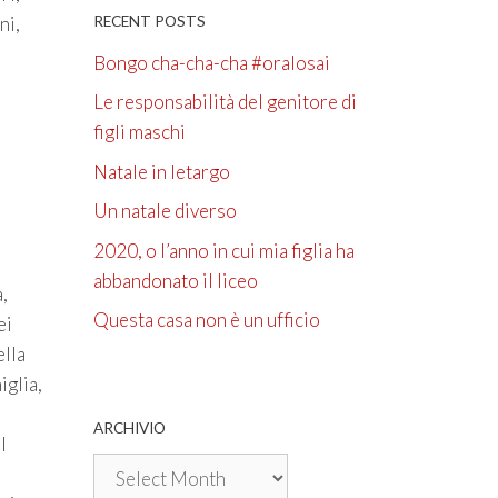
RECENT POSTS
ni,
Bongo cha-cha-cha #oralosai
Le responsabilità del genitore di
figli maschi
Natale in letargo
Un natale diverso
2020, o l’anno in cui mia figlia ha
abbandonato il liceo
,
Questa casa non è un ufficio
ei
ella
iglia,
ARCHIVIO
l
Archivio