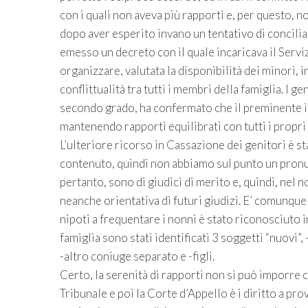
con i quali non aveva più rapporti e, per questo, n
dopo aver esperito invano un tentativo di conciliazi
emesso un decreto con il quale incaricava il Serviz
organizzare, valutata la disponibilità dei minori, i
conflittualità tra tutti i membri della famiglia. I g
secondo grado, ha confermato che il preminente in
mantenendo rapporti equilibrati con tutti i propri 
L’ulteriore ricorso in Cassazione dei genitori è s
contenuto, quindi non abbiamo sul punto un pronun
pertanto, sono di giudici di merito e, quindi, nel
neanche orientativa di futuri giudizi. E’ comunqu
nipoti a frequentare i nonni è stato riconosciuto i
famiglia sono stati identificati 3 soggetti “nuovi”,
-altro coniuge separato e -figli.
Certo, la serenità di rapporti non si può imporre 
Tribunale e poi la Corte d’Appello è i diritto a pr