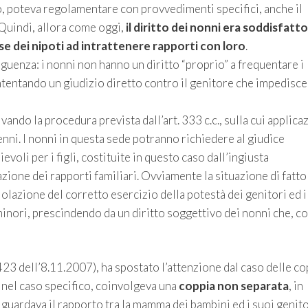
to, poteva regolamentare con provvedimenti specifici, anche il
 Quindi, allora come oggi,
il diritto dei nonni era soddisfatt
sse dei nipoti ad intrattenere rapporti con loro
.
enza: i nonni non hanno un diritto “proprio” a frequentare i
ntentando un giudizio diretto contro il genitore che impedisce
ivando la procedura prevista dall’art. 333 c.c., sulla cui applic
nni. I nonni in questa sede potranno richiedere al giudice
voli per i figli, costituite in questo caso dall’ingiusta
zione dei rapporti familiari. Ovviamente la situazione di fatt
iolazione del corretto esercizio della potestà dei genitori ed i
 minori, prescindendo da un diritto soggettivo dei nonni che, 
423 dell’8.11.2007), ha spostato l’attenzione dal caso delle c
e, nel caso specifico, coinvolgeva una
coppia non separata
, in
riguardava il rapporto tra la mamma dei bambini ed i suoi genito