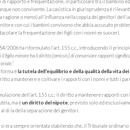
 di rapporto e frequentazione, in particolare tra il bambino ed
nque non convivente. La casistica in giurisprudenza è rilevant
a ragione o meno) all’influenza nella coppia dei genitori dell’
 genitore con cui i bambini convivono che abbia accusato proble
stacolare la frequentazione dei figli con i nonni ex suoceri.
 54/2006 ha riformulato l’art. 155 c.c., introducendo il princip
il figlio minore ha il diritto [omissis] di conservare rapporti significa
oriale.”
riforma è
la tutela dell’equilibrio e della qualità della vita dei 
diritto a mantenere e coltivare i rapporti con i nonni e tutti i par
lazione dell’art. 155 c.c.: il diritto a mantenere rapporti con 
tutela, ma è
un diritto del nipote
, previsto solo ed esclusivam
 al di la della separazione dei genitori.
si era sempre orientata stabilendo che, il Tribunale ordinario 