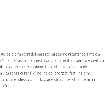
 gelosie e rancori del passato mi stanno ricattando a me e a
 6 mesi. E’ assurdo questi comportamenti da persone civili , h
 futuro dopo che lo abbiamo fatto studiare diventando
a vita senza curarsi di noi ne dei progetti fatti insieme
ato tutto e adesso ci tratta come stracci vecchi,datemi un
o .Grazie