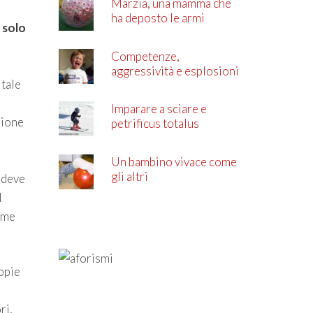
Marzia, una mamma che
ha deposto le armi
o solo
Competenze,
aggressività e esplosioni
 tale
di rabbia
Imparare a sciare e
azione
petrificus totalus
Un bambino vivace come
gli altri
o deve
l
come
oppie
ri,