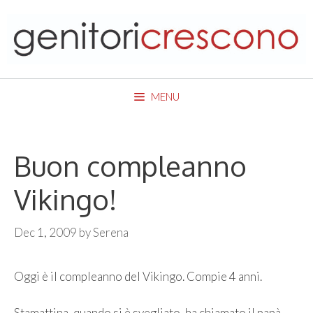
Skip
to
content
MENU
Buon compleanno
Vikingo!
Dec 1, 2009
by
Serena
Oggi è il compleanno del Vikingo. Compie 4 anni.
Stamattina, quando si è svegliato, ha chiamato il papà