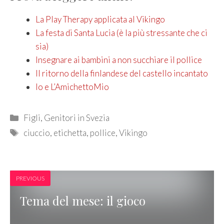
La Play Therapy applicata al Vikingo
La festa di Santa Lucia (è la più stressante che ci
sia)
Insegnare ai bambini a non succhiare il pollice
Il ritorno della finlandese del castello incantato
Io e L’AmichettoMio
Categories
Figli
,
Genitori in Svezia
Tags
ciuccio
,
etichetta
,
pollice
,
Vikingo
PREVIOUS
Tema del mese: il gioco