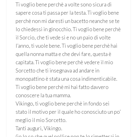
Ti voglio bene perchè a volte sono sicura di
sapere cosa ti passa per la testa. Ti voglio bene
perchè non mi daresti un bacetto neanche se te
lo chiedessi in ginocchio. Ti voglio bene perchè
il Sorcio, che ti vede si e no un paio di volte
l’anno, ti vuole bene. Ti voglio bene perchè hai
quella nonna matta e che devi fare, questa è
capitata. Ti voglio bene perchè vedere il mio
Sorcetto che ti insegnava ad andare in
monopattino è stata una cosa indimenticabile.
Ti voglio bene perchè mi hai fatto davvero
conoscere la tua mamma.
Vikingo, ti voglio bene perchè in fondo sei
stato il motivo per il quale ho conosciuto un po’
meglio il mio Sorcetto.
Tanti auguri, Vikingo.
(io lo so che quel pollice non te lo rimetterai in