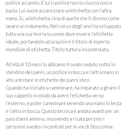
pollice accanito. E lui il pollice non lo ciuccia così e
basta. Lui vuole accarezzare un’etichetta con l’altra
mano. Si, un’etichetta. Una di quelle che ti dicono come
lavare un indumento. Nel corso degli anni ha sviluppato
tutta una sua teoria su come deve essere l’etichetta
ideale, portandolo ad acquisire il titolo di esperto
mondiale di etichetta. Titolo tuttora incontestato.
All’età di 10 mesi lo abbiamo trovato seduto sotto lo
stendino dei panni, un pollice in bocca e l’altra mano in
alto a testare le etichette dei panni stesi.
Quando ha iniziato a camminare, ha imparato a girare il
suo cappello in modo da avere l’etichetta verso
l’esterno, e poter camminare tenendo una mano in testa
e l’altra in bocca. Questa tecnica è andata avanti per un
paio d’anni almeno, muovendo a risata persino i
serissimi svedesi incontrati per le vie di Stoccolma.