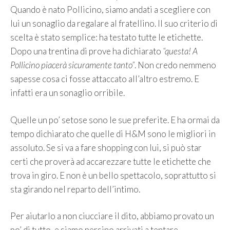
Quando è nato Pollicino, siamo andati a scegliere con
lui un sonaglio da regalare al fratellino. Il suo criterio di
scelta è stato semplice: ha testato tutte le etichette.
Dopo una trentina di prove ha dichiarato
“questa! A
Pollicino piacerà sicuramente tanto”
. Non credo nemmeno
sapesse cosa ci fosse attaccato all’altro estremo. E
infatti era un sonaglio orribile.
Quelle un po’ setose sono le sue preferite. E ha ormai da
tempo dichiarato che quelle di H&M sono le migliori in
assoluto. Se si va a fare shopping con lui, si può star
certi che proverà ad accarezzare tutte le etichette che
trova in giro. E non è un bello spettacolo, soprattutto si
sta girando nel reparto dell’intimo.
Per aiutarlo a non ciucciare il dito, abbiamo provato un
po’ di tutto, e siamo persino arrivati a tentare