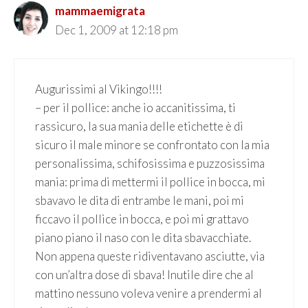
mammaemigrata
Dec 1, 2009 at 12:18 pm
Augurissimi al Vikingo!!!!
– per il pollice: anche io accanitissima, ti
rassicuro, la sua mania delle etichette è di
sicuro il male minore se confrontato con la mia
personalissima, schifosissima e puzzosissima
mania: prima di mettermi il pollice in bocca, mi
sbavavo le dita di entrambe le mani, poi mi
ficcavo il pollice in bocca, e poi mi grattavo
piano piano il naso con le dita sbavacchiate.
Non appena queste ridiventavano asciutte, via
con un’altra dose di sbava! Inutile dire che al
mattino nessuno voleva venire a prendermi al