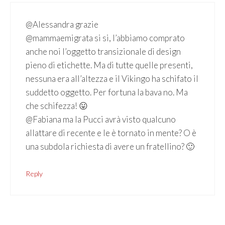
@Alessandra grazie
@mammaemigrata si si, l’abbiamo comprato
anche noi l’oggetto transizionale di design
pieno di etichette. Ma di tutte quelle presenti,
nessuna era all’altezza e il Vikingo ha schifato il
suddetto oggetto. Per fortuna la bava no. Ma
che schifezza! 😛
@Fabiana ma la Pucci avrà visto qualcuno
allattare di recente e le è tornato in mente? O è
una subdola richiesta di avere un fratellino? 🙂
Reply