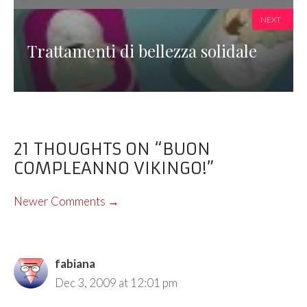
NEXT
Trattamenti di bellezza solidale
21 THOUGHTS ON “BUON
COMPLEANNO VIKINGO!”
COMMENT
Newer Comments →
NAVIGATION
fabiana
Dec 3, 2009 at 12:01 pm