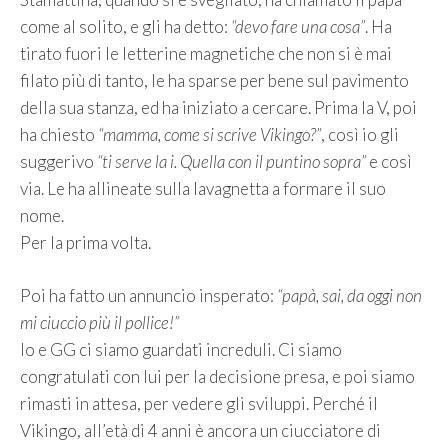
come al solito, e gli ha detto:
“devo fare una cosa”
. Ha
tirato fuori le letterine magnetiche che non si è mai
filato più di tanto, le ha sparse per bene sul pavimento
della sua stanza, ed ha iniziato a cercare. Prima la V, poi
ha chiesto
“mamma, come si scrive Vikingo?”
, così io gli
suggerivo
“ti serve la i. Quella con il puntino sopra”
e così
via. Le ha allineate sulla lavagnetta a formare il suo
nome.
Per la prima volta.
Poi ha fatto un annuncio insperato:
“papà, sai, da oggi non
mi ciuccio più il pollice!”
Io e GG ci siamo guardati increduli. Ci siamo
congratulati con lui per la decisione presa, e poi siamo
rimasti in attesa, per vedere gli sviluppi. Perché il
Vikingo, all’età di 4 anni è ancora un ciucciatore di