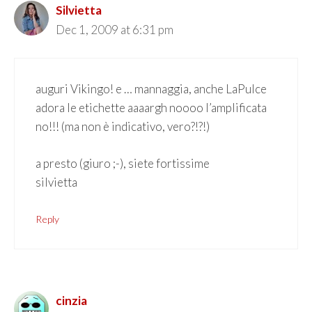
Silvietta
Dec 1, 2009 at 6:31 pm
auguri Vikingo! e … mannaggia, anche LaPulce
adora le etichette aaaargh noooo l’amplificata
no!!! (ma non è indicativo, vero?!?!)
a presto (giuro ;-), siete fortissime
silvietta
Reply
cinzia