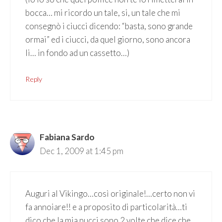
bocca… mi ricordo un tale, si, un tale che mi
consegnò i ciucci dicendo: “basta, sono grande
ormai” ed i ciucci, da quel giorno, sono ancora
li… in fondo ad un cassetto…)
Reply
Fabiana Sardo
Dec 1, 2009 at 1:45 pm
Auguri al Vikingo…così originale!…certo non vi
fa annoiare!! e a proposito di particolarità…ti
dico che la mia pucci sono 2 volte che dice che