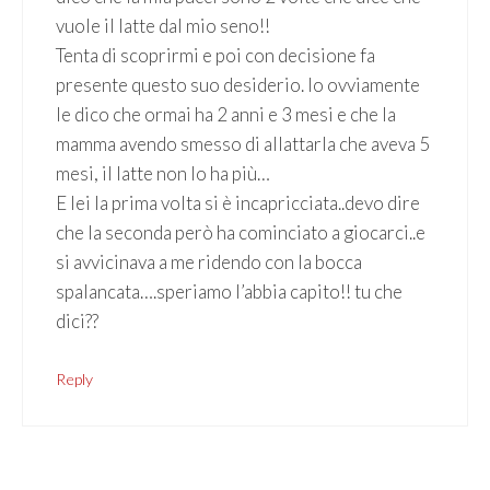
vuole il latte dal mio seno!!
Tenta di scoprirmi e poi con decisione fa
presente questo suo desiderio. Io ovviamente
le dico che ormai ha 2 anni e 3 mesi e che la
mamma avendo smesso di allattarla che aveva 5
mesi, il latte non lo ha più…
E lei la prima volta si è incapricciata..devo dire
che la seconda però ha cominciato a giocarci..e
si avvicinava a me ridendo con la bocca
spalancata….speriamo l’abbia capito!! tu che
dici??
Reply