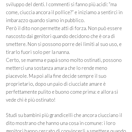
sviluppo del denti. I commenti si fanno più acidi: “ma
come, ciuccia ancora il pollice?” e iniziamo a sentirci in
imbarazzo quando siamo in pubblico.
Però il dito non permette atti di forza. Non può essere
nascosto dai genitori quando decidono che è ora di
smettere. Non si possono porre dei limiti al suo uso, e
tirarlo fuori solo per la nanna.
Certo, se mamma e papà sono molto ostinati, possono
metterci una sostanza amara che lo rende meno
piacevole. Ma poi alla fine decide sempre il suo
proprietario, dopo un paio di ciucciate amare è
perfettamente pulito e buono come prima: e allora si
vede chi è più ostinato!
Studi su bambini più grandicelli che ancora ciucciano il
dito mostrano che hanno una cosa in comune: i loro
genitori hanno cercato di convincerli a smettere quando