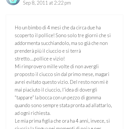
Sep 8, 2011 at 2:22 pm
Ho un bimbo di 4 mesi che da circa due ha
scoperto il pollice! Sono solo tre giorni che si
addormenta succhiandolo, ma so già che non
prenderà più il ciuccio e si terrà
stretto….pollice e vizio!
Mi rimprovero mille volte di non avergli
proposto il ciucco sin dal primo mese, magari
avrei evitato questo vizio. Del resto non mi è
mai piaciuto il ciuccio, l’idea di dovergli
“tappare” la bocca con un pezzo di gomma
quando sono sempre stata pronta ad allattarlo,
ad ogni richiesta.
Le mia prima figlia che ora ha 4 anni, invece, si
ciuccia la lingua nei momenti di noia e per