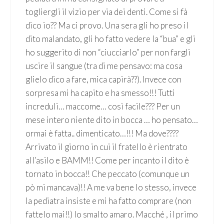
togliergli il vizio per via dei denti. Come si fà
dico io?? Ma ci provo. Una sera gli ho preso il
dito malandato, gli ho fatto vedere la “bua” e gli
ho suggerito di non “ciucciarlo” per non fargli
uscire il sangue (tra di me pensavo: ma cosa
glielo dico a fare, mica capirà??). Invece con
sorpresa mi ha capito e ha smesso!!! Tutti
increduli… maccome… così facile??? Per un
mese intero niente dito in bocca … ho pensato…
ormai è fatta.. dimenticato…!!! Ma dove????
Arrivato il giorno in cui il fratello è rientrato
all’asilo e BAMM!! Come per incanto il dito è
tornato in bocca!! Che peccato (comunque un
pò mi mancava)!! A me va bene lo stesso, invece
la pediatra insiste e mi ha fatto comprare (non
fattelo mai!!) lo smalto amaro. Macché , il primo