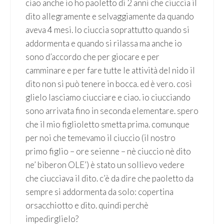
ciao anche io ho paoletto di 2 anni che ciuccia il
dito allegramente e selvaggiamente da quando
aveva 4 mesi. lo ciuccia soprattutto quando si
addormenta e quando si rilassa ma anche io
sono d’accordo che per giocare e per
camminare e per fare tutte le attività del nido il
dito non si può tenere in bocca. ed è vero. così
glielo lasciamo ciucciare e ciao. io ciucciando
sono arrivata fino in seconda elementare. spero
che il mio figlioletto smetta prima. comunque
per noi che temevamo il ciuccio (il nostro
primo figlio – ore seienne – nè ciuccio nè dito
ne’ biberon OLE’) è stato un sollievo vedere
che ciucciava il dito. c’è da dire che paoletto da
sempre si addormenta da solo: copertina
orsacchiotto e dito. quindi perchè
impedirglielo?