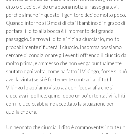
dito o ciuccio, vi do una buona notizia: rassegnatevi,
perchè almeno in questo il genitore decide molto poco.
Quando intorno ai 3 mesi di età il bambino è in grado di
portarsi il dito alla bocca è il momento del grande
passaggio. Se trova il dito e inizia a ciucciarlo, molto
probabilmente rifiuterà il ciuccio. Insomma possiamo
cercare di condizionare gli eventi offrendo il ciuccio da
molto prima, e ammesso che non venga puntualmente
sputato ogni volta, come ha fatto il Vikingo, forse si può
averla vinta (se si è fortemente contrari al dito). Il
Vikingo lo abbiamo visto già con l’ecografia che si
ciucciava il pollice, quindi dopo un po’ di tentativi falliti
con il ciuccio, abbiamo accettato la situazione per
quella che era.
Un neonato che ciuccia il dito è commovente: incute un