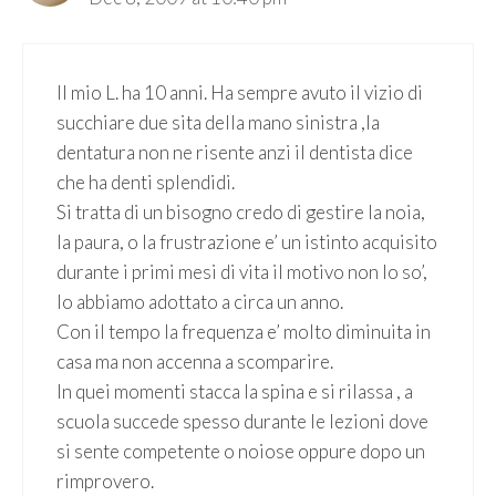
Il mio L. ha 10 anni. Ha sempre avuto il vizio di
succhiare due sita della mano sinistra ,la
dentatura non ne risente anzi il dentista dice
che ha denti splendidi.
Si tratta di un bisogno credo di gestire la noia,
la paura, o la frustrazione e’ un istinto acquisito
durante i primi mesi di vita il motivo non lo so’,
lo abbiamo adottato a circa un anno.
Con il tempo la frequenza e’ molto diminuita in
casa ma non accenna a scomparire.
In quei momenti stacca la spina e si rilassa , a
scuola succede spesso durante le lezioni dove
si sente competente o noiose oppure dopo un
rimprovero.