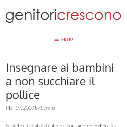
Skip
to
content
MENU
Insegnare ai bambini
a non succhiare il
pollice
Mar 19, 2009
by
Serena
Se siete dilaniati dal dubbio e non sapete scegliere tra