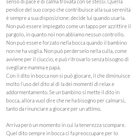
senso di pace e di calma trovata con se stessi. Quella
pendice del suo corpo che contribuisce alla sua serenità
è sempre a sua disposizione: decide lui quando usarla.
Non può essere impiegato come un tappo per azzittire il
pargolo, in quanto noi non abbiamo nessun controllo.
Non può essere forzato nella bocca quando il bambino
non ne ha voglia. Non può perderselo nella culla, come
avviene per il ciuccio, e può ritrovarlo senza bisogno di
svegliare mamma e papà.
Con il dito in bocca non si può giocare, il che diminuisce
molto l’uso del dito al di la dei momenti di relax e
addormentamento. Se un bambino si mette il dito in
bocca, allora vuol dire che ne ha bisogno per calmarsi,
tanto da rinunciare a giocare per un attimo.
Arriva però un momento in cui la tenerezza scompare.
Quel dito sempre in bocca ci fa preoccupare per lo