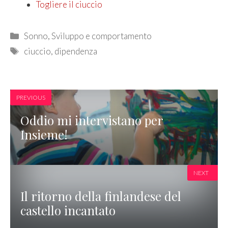
Togliere il ciuccio
Categories
Sonno
,
Sviluppo e comportamento
Tags
ciuccio
,
dipendenza
PREVIOUS
Oddio mi intervistano per
Insieme!
NEXT
Il ritorno della finlandese del
castello incantato