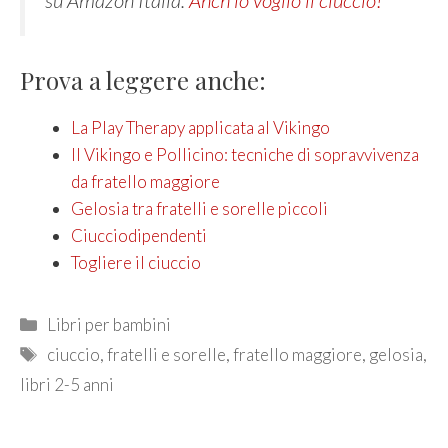
Prova a leggere anche:
La Play Therapy applicata al Vikingo
Il Vikingo e Pollicino: tecniche di sopravvivenza
da fratello maggiore
Gelosia tra fratelli e sorelle piccoli
Ciucciodipendenti
Togliere il ciuccio
Categories
Libri per bambini
Tags
ciuccio
,
fratelli e sorelle
,
fratello maggiore
,
gelosia
,
libri 2-5 anni