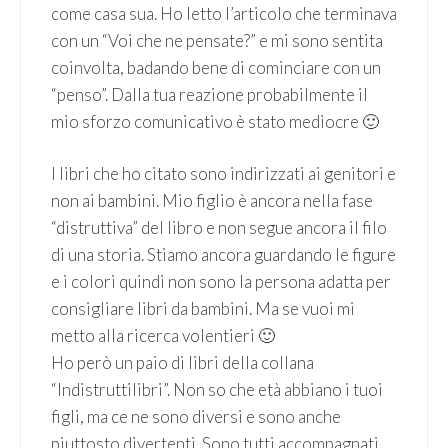
come casa sua. Ho letto l’articolo che terminava
con un “Voi che ne pensate?” e mi sono sentita
coinvolta, badando bene di cominciare con un
“penso”. Dalla tua reazione probabilmente il
mio sforzo comunicativo è stato mediocre 🙂
I libri che ho citato sono indirizzati ai genitori e
non ai bambini. Mio figlio è ancora nella fase
“distruttiva” del libro e non segue ancora il filo
di una storia. Stiamo ancora guardando le figure
e i colori quindi non sono la persona adatta per
consigliare libri da bambini. Ma se vuoi mi
metto alla ricerca volentieri 🙂
Ho però un paio di libri della collana
“Indistruttilibri”. Non so che età abbiano i tuoi
figli, ma ce ne sono diversi e sono anche
piuttosto divertenti. Sono tutti accompagnati