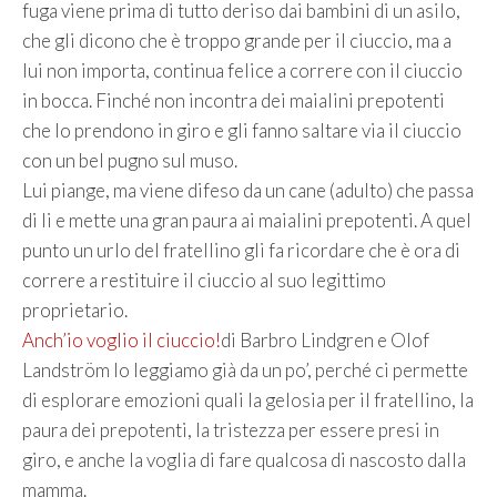
fuga viene prima di tutto deriso dai bambini di un asilo,
che gli dicono che è troppo grande per il ciuccio, ma a
lui non importa, continua felice a correre con il ciuccio
in bocca. Finché non incontra dei maialini prepotenti
che lo prendono in giro e gli fanno saltare via il ciuccio
con un bel pugno sul muso.
Lui piange, ma viene difeso da un cane (adulto) che passa
di li e mette una gran paura ai maialini prepotenti. A quel
punto un urlo del fratellino gli fa ricordare che è ora di
correre a restituire il ciuccio al suo legittimo
proprietario.
Anch’io voglio il ciuccio!
di Barbro Lindgren e Olof
Landström lo leggiamo già da un po’, perché ci permette
di esplorare emozioni quali la gelosia per il fratellino, la
paura dei prepotenti, la tristezza per essere presi in
giro, e anche la voglia di fare qualcosa di nascosto dalla
mamma.