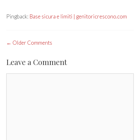
Pingback:
Base sicura e limiti | genitoricrescono.com
COMMENT
← Older Comments
NAVIGATION
Leave a Comment
Comment