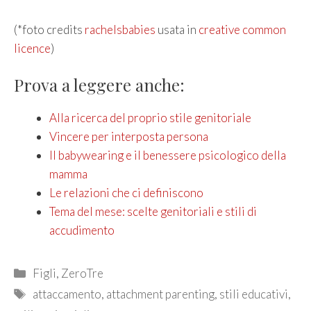
(*foto credits
rachelsbabies
usata in
creative common
licence
)
Prova a leggere anche:
Alla ricerca del proprio stile genitoriale
Vincere per interposta persona
Il babywearing e il benessere psicologico della
mamma
Le relazioni che ci definiscono
Tema del mese: scelte genitoriali e stili di
accudimento
Categories
Figli
,
ZeroTre
Tags
attaccamento
,
attachment parenting
,
stili educativi
,