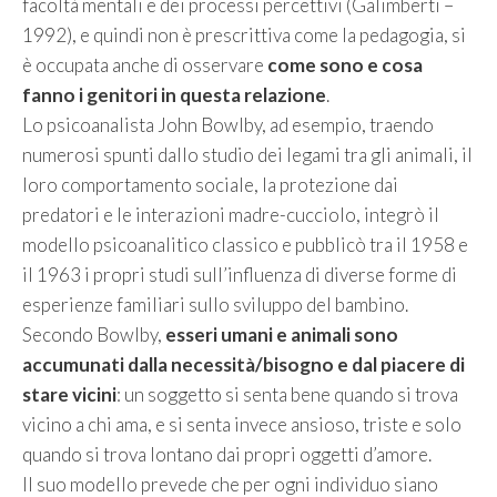
facoltà mentali e dei processi percettivi (Galimberti –
1992), e quindi non è prescrittiva come la pedagogia, si
è occupata anche di osservare
come sono e cosa
fanno i genitori in questa relazione
.
Lo psicoanalista John Bowlby, ad esempio, traendo
numerosi spunti dallo studio dei legami tra gli animali, il
loro comportamento sociale, la protezione dai
predatori e le interazioni madre-cucciolo, integrò il
modello psicoanalitico classico e pubblicò tra il 1958 e
il 1963 i propri studi sull’influenza di diverse forme di
esperienze familiari sullo sviluppo del bambino.
Secondo Bowlby,
esseri umani e animali sono
accumunati dalla necessità/bisogno e dal piacere di
stare vicini
: un soggetto si senta bene quando si trova
vicino a chi ama, e si senta invece ansioso, triste e solo
quando si trova lontano dai propri oggetti d’amore.
Il suo modello prevede che per ogni individuo siano