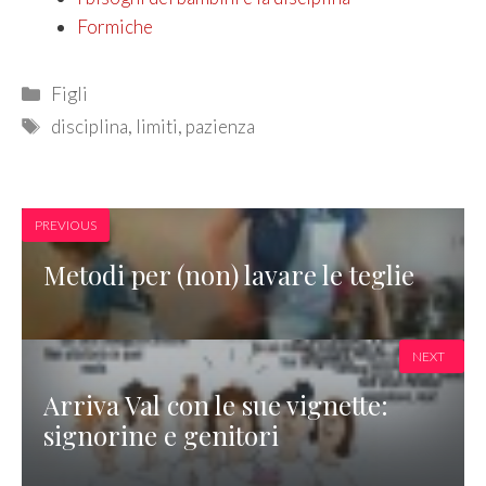
Formiche
Categories
Figli
Tags
disciplina
,
limiti
,
pazienza
PREVIOUS
Metodi per (non) lavare le teglie
NEXT
Arriva Val con le sue vignette:
signorine e genitori