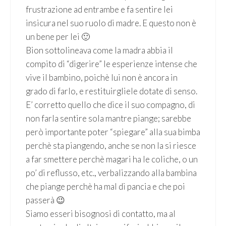
frustrazione ad entrambe e fa sentire lei
insicura nel suo ruolo di madre. E questo non è
un bene per lei 🙂
Bion sottolineava come la madra abbia il
compito di “digerire” le esperienze intense che
vive il bambino, poichè lui non è ancora in
grado di farlo, e restituirgliele dotate di senso.
E’ corretto quello che dice il suo compagno, di
non farla sentire sola mantre piange; sarebbe
però importante poter “spiegare” alla sua bimba
perchè sta piangendo, anche se non la si riesce
a far smettere perchè magari ha le coliche, o un
po’ di reflusso, etc., verbalizzando alla bambina
che piange perchè ha mal di pancia e che poi
passerà 😉
Siamo esseri bisognosi di contatto, ma al