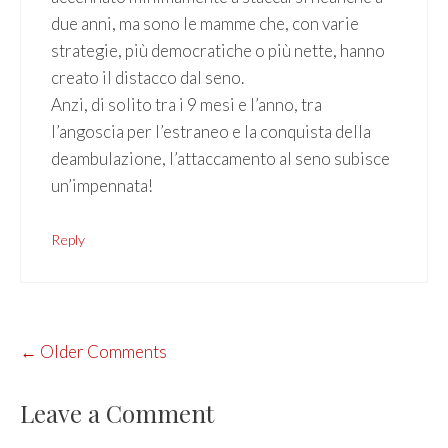
due anni, ma sono le mamme che, con varie
strategie, più democratiche o più nette, hanno
creato il distacco dal seno.
Anzi, di solito tra i 9 mesi e l’anno, tra
l’angoscia per l’estraneo e la conquista della
deambulazione, l’attaccamento al seno subisce
un’impennata!
Reply
COMMENT
← Older Comments
NAVIGATION
Leave a Comment