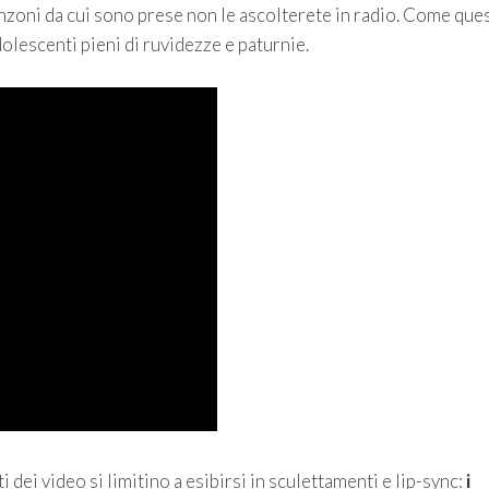
zoni da cui sono prese non le ascolterete in radio. Come que
adolescenti pieni di ruvidezze e paturnie.
i dei video si limitino a esibirsi in sculettamenti e lip-sync:
i