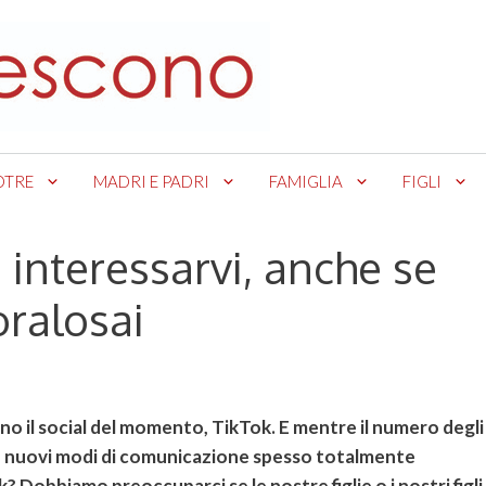
OTRE
MADRI E PADRI
FAMIGLIA
FIGLI
 interessarvi, anche se
oralosai
ano il social del momento, TikTok. E mentre il numero degli
no nuovi modi di comunicazione spesso totalmente
? Dobbiamo preoccuparci se le nostre figlie o i nostri figli