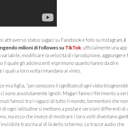
si attraverso status sagaci su Facebook e foto su Instagram,
i
ungendo milioni di followes su
TikTok
: ufficialmente una app
 variabile, modificare la velocità di riproduzione, aggiungere f
erso il quale gli adolescenti esprimono quanto hanno da dire
i quali a loro volta rimandano ai vines.
 mia figlia, “
per conoscere il significato di ogni video bisognereb
e, ci sono assolutamente ignoti. Magari fanno riferimento a ser
venuti famosi tra i ragazzi di tutto il mondo, tormentoni che no
di ogni latitudine si mettono a postare versioni differenti di 
ono, ma ecco che invece di mostrare i loro volti diventano gam
visibile trascina al di là dello schermo. Le tracce audio che