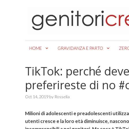
Skip
to
content
HOME
GRAVIDANZA E PARTO
ZER
TikTok: perché deve
preferireste di no #
Oct 14, 2019
by
Rossella
Milioni di adolescenti e preadolescenti utilizz
utenti cresce e la loro età diminuisce, nasco
incomprensibili a noi genitori. Ma cosa è TikTok