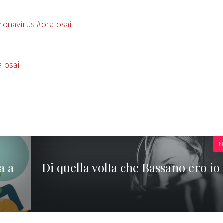
oronavirus #oralosai
alosai
N
a a
Di quella volta che Bassano ero io