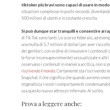
tiktoker più bravi sono capaci di usare in modo
situazioni complesse in pochi secondi, diventando
500 milioni di utenti e in costante crescita.
Si può dunque star tranquilli e consentire ai r
di Tik Tok sono tanti. Lo scorso febbraio, ad ese
una multa di 5,7 milioni di dollari per aver raccolt
dei genitori, con ordine di rimuovere i contenuti
(e forse inconsapevolmente) sessualizzate e altri c
osservano i contenuti in maniera acritica, non si p
riscrivendo il mondo.
Certamente sta riscrivendo le
Snapchat. Il che significa che quando avremo smes
stigmatizza i nostri comportamenti condensandoli i
usa questo nuovo attrezzo infernale. Al solito.
Prova a leggere anche: