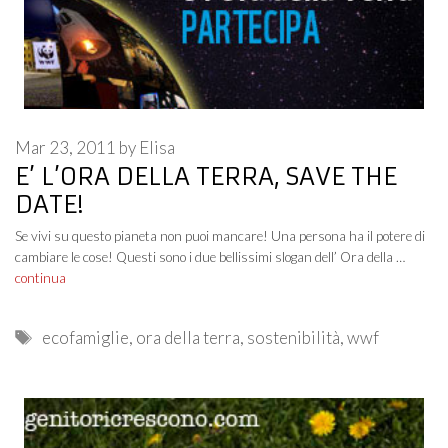
Mar 23, 2011
by
Elisa
E’ L’ORA DELLA TERRA, SAVE THE
DATE!
Se vivi su questo pianeta non puoi mancare! Una persona ha il potere di
cambiare le cose! Questi sono i due bellissimi slogan dell’ Ora della …
continua
Tags
ecofamiglie
,
ora della terra
,
sostenibilità
,
wwf