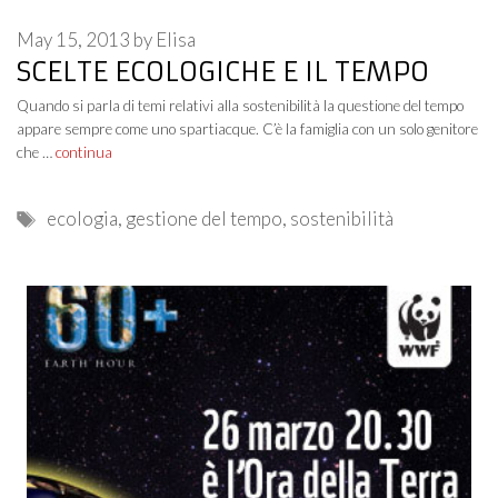
May 15, 2013
by
Elisa
SCELTE ECOLOGICHE E IL TEMPO
Quando si parla di temi relativi alla sostenibilità la questione del tempo
appare sempre come uno spartiacque. C’è la famiglia con un solo genitore
che …
continua
Tags
ecologia
,
gestione del tempo
,
sostenibilità