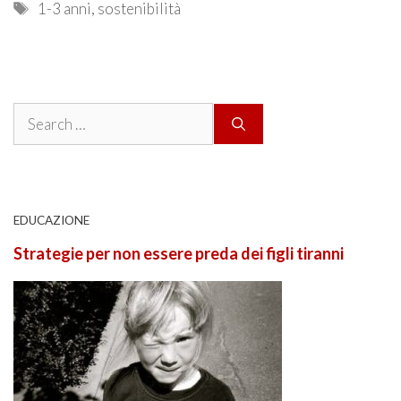
Tags
1-3 anni
,
sostenibilità
Search
for:
EDUCAZIONE
Strategie per non essere preda dei figli tiranni