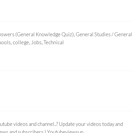
swers (General Knowledge Quiz), General Studies / General
ols, college, Jobs, Technical
utube videos and channel..? Update your videos today and
views and subscribers | Youtubeviewsup