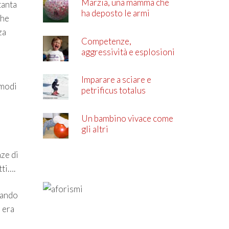
Marzia, una mamma che
tanta
ha deposto le armi
che
za
Competenze,
aggressività e esplosioni
di rabbia
Imparare a sciare e
 modi
petrificus totalus
Un bambino vivace come
gli altri
nze di
tti….
quando
d era