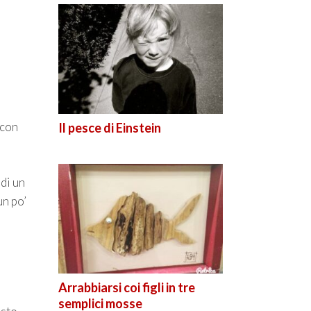
 con
Il pesce di Einstein
 di un
un po’
Arrabbiarsi coi figli in tre
semplici mosse