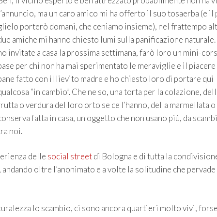
Beh, il vicino esperto e ben attrezzato probabilmente non ha v
l’annuncio, ma un caro amico mi ha offerto il suo tosaerba (e il
glielo porterò domani, che ceniamo insieme), nel frattempo al
due amiche mi hanno chiesto lumi sulla panificazione naturale.
ho invitate a casa la prossima settimana, farò loro un mini-cors
base per chi non ha mai sperimentato le meraviglie e il piacere
pane fatto con il lievito madre e ho chiesto loro di portare qui
qualcosa “in cambio”. Che ne so, una torta per la colazione, dell
frutta o verdura del loro orto se ce l’hanno, della marmellata o
conserva fatta in casa, un oggetto che non usano più, da scamb
tra noi.
perienza delle
social street
di Bologna e di tutta la condivision
, andando oltre l’anonimato e a volte la solitudine che pervade
turalezza lo scambio, ci sono ancora quartieri molto vivi, fors