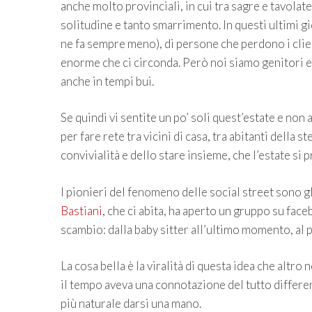
anche molto provinciali, in cui tra sagre e tavola
solitudine e tanto smarrimento. In questi ultimi gi
ne fa sempre meno), di persone che perdono i client
enorme che ci circonda. Però noi siamo genitori e
anche in tempi bui.
Se quindi vi sentite un po’ soli quest’estate e non
per fare rete tra vicini di casa, tra abitanti della 
convivialità e dello stare insieme, che l’estate si p
I pionieri del fenomeno delle social street sono gl
Bastiani
, che ci abita, ha aperto un gruppo su face
scambio: dalla baby sitter all’ultimo momento, al pr
La cosa bella è la viralità di questa idea che altro
il tempo aveva una connotazione del tutto differente
più naturale darsi una mano.