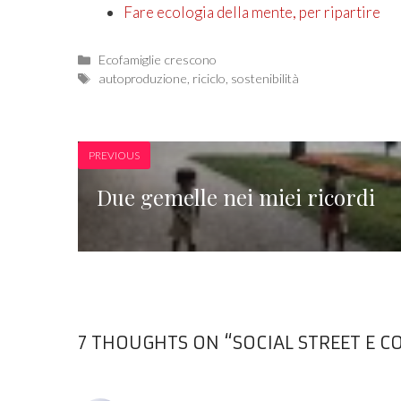
Fare ecologia della mente, per ripartire
Categories
Ecofamiglie crescono
Tags
autoproduzione
,
riciclo
,
sostenibilità
PREVIOUS
Due gemelle nei miei ricordi
7 THOUGHTS ON “SOCIAL STREET E 