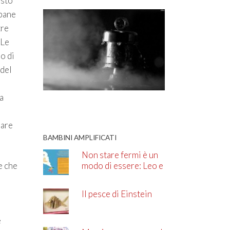
isto
 pane
tre
 Le
o di
 del
a
iare
BAMBINI AMPLIFICATI
Non stare fermi è un
modo di essere: Leo e
e che
l’ADHD
Il pesce di Einstein
e