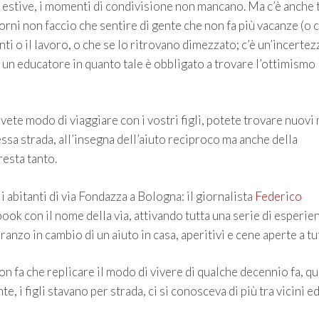
te estive, i momenti di condivisione non mancano. Ma c’è anche 
orni non faccio che sentire di gente che non fa più vacanze (o 
i o il lavoro, o che se lo ritrovano dimezzato; c’è un’incertez
 un educatore in quanto tale è obbligato a trovare l’ottimismo
 avete modo di viaggiare con i vostri figli, potete trovare nuovi
stessa strada, all’insegna dell’aiuto reciproco ma anche della
resta tanto.
i abitanti di via Fondazza a Bologna: il giornalista
Federico
book con il nome della via, attivando tutta una serie di esperie
anzo in cambio di un aiuto in casa, aperitivi e cene aperte a tu
 non fa che replicare il modo di vivere di qualche decennio fa, 
, i figli stavano per strada, ci si conosceva di più tra vicini e