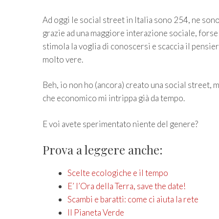
Ad oggi le social street in Italia sono 254, ne sono
grazie ad una maggiore interazione sociale, forse 
stimola la voglia di conoscersi e scaccia il pensie
molto vere.
Beh, io non ho (ancora) creato una social street,
che economico mi intrippa già da tempo.
E voi avete sperimentato niente del genere?
Prova a leggere anche:
Scelte ecologiche e il tempo
E’ l’Ora della Terra, save the date!
Scambi e baratti: come ci aiuta la rete
Il Pianeta Verde