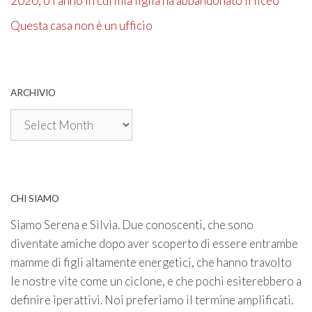
2020, o l’anno in cui mia figlia ha abbandonato il liceo
Questa casa non è un ufficio
ARCHIVIO
Archivio
CHI SIAMO
Siamo Serena e Silvia. Due conoscenti, che sono
diventate amiche dopo aver scoperto di essere entrambe
mamme di figli altamente energetici, che hanno travolto
le nostre vite come un ciclone, e che pochi esiterebbero a
definire iperattivi. Noi preferiamo il termine amplificati.