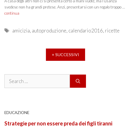
A casa degli altri non ci si presenta certo a mani vuote, ma l’usanza
svedese non ha grandi pretese. Anzi, presentarsi con un regalo troppo …
continua
Tags
amicizia
,
autoproduzione
,
calendario2016
,
ricette
+ SUCCESSIVI
Search
for:
EDUCAZIONE
Strategie per non essere preda dei figli tiranni