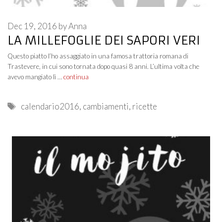
Dec 19, 2016
by
Anna
LA MILLEFOGLIE DEI SAPORI VERI
Questo piatto l’ho assaggiato in una famosa trattoria romana di
Trastevere, in cui sono tornata dopo quasi 8 anni. L’ultima volta che
avevo mangiato lì …
continua
Tags
calendario2016
,
cambiamenti
,
ricette