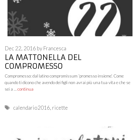
Dec 22, 2016
by
Francesca
LA MATTONELLA DEL
COMPROMESSO
Compromesso: dal latino compromissum ‘promesso insieme’. Come
quando ti dicono che avendo dei figli non avrai più una tua vita e che se
sei a …
continua
Tags
calendario2016
,
ricette