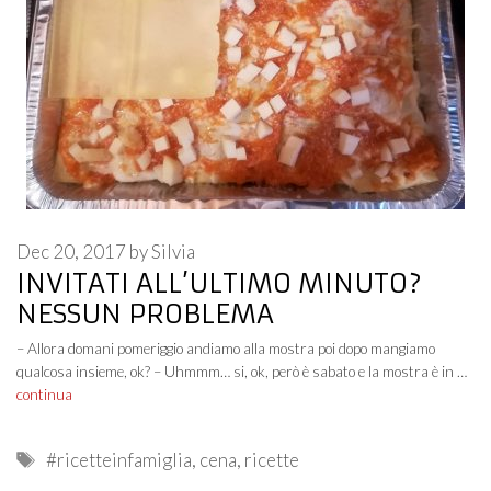
Dec 20, 2017
by
Silvia
INVITATI ALL’ULTIMO MINUTO?
NESSUN PROBLEMA
– Allora domani pomeriggio andiamo alla mostra poi dopo mangiamo
qualcosa insieme, ok? – Uhmmm… si, ok, però è sabato e la mostra è in …
continua
Tags
#ricetteinfamiglia
,
cena
,
ricette