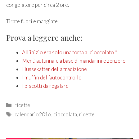
congelatore per circa 2 ore.
Tirate fuori e mangiate.
Prova a leggere anche:
All’inizio era solo una torta al cioccolato *
Menù autunnale a base di mandarini e zenzero
I lussekatter della tradizione
I muffin dell’autocontrollo
I biscotti da regalare
Categories
ricette
Tags
calendario2016
,
cioccolata
,
ricette