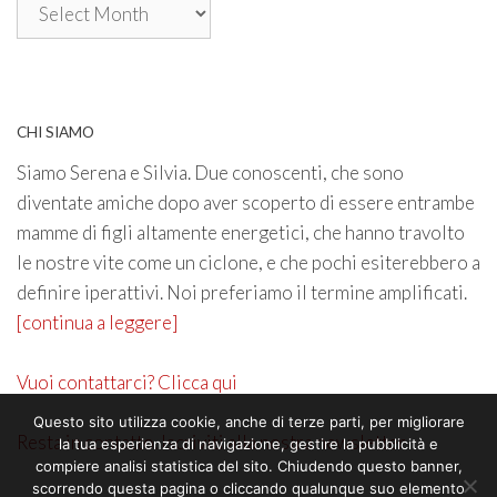
Archivio
CHI SIAMO
Siamo Serena e Silvia. Due conoscenti, che sono
diventate amiche dopo aver scoperto di essere entrambe
mamme di figli altamente energetici, che hanno travolto
le nostre vite come un ciclone, e che pochi esiterebbero a
definire iperattivi. Noi preferiamo il termine amplificati.
[continua a leggere]
Vuoi contattarci? Clicca qui
Questo sito utilizza cookie, anche di terze parti, per migliorare
Resta in contatto. Iscriviti alla nostra newsletter
la tua esperienza di navigazione, gestire la pubblicità e
compiere analisi statistica del sito. Chiudendo questo banner,
scorrendo questa pagina o cliccando qualunque suo elemento