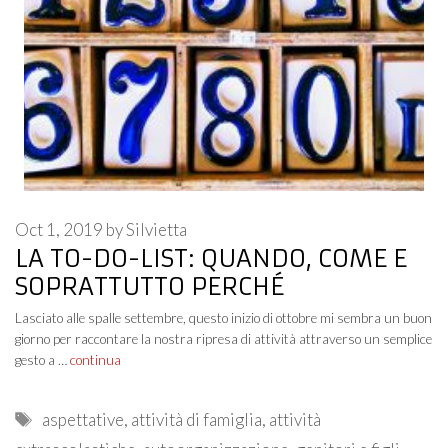
Oct 1, 2019
by
Silvietta
LA TO-DO-LIST: QUANDO, COME E
SOPRATTUTTO PERCHÉ
Lasciato alle spalle settembre, questo inizio di ottobre mi sembra un buon
giorno per raccontare la nostra ripresa di attività attraverso un semplice
gesto a …
continua
Tags
aspettative
,
attività di famiglia
,
attività