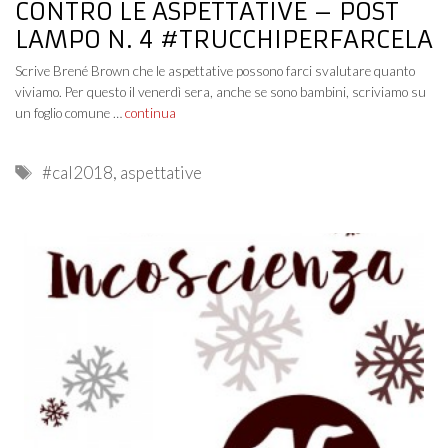
CONTRO LE ASPETTATIVE – POST
LAMPO N. 4 #TRUCCHIPERFARCELA
Scrive Brené Brown che le aspettative possono farci svalutare quanto
viviamo. Per questo il venerdì sera, anche se sono bambini, scriviamo su
un foglio comune …
continua
Tags
#cal2018
,
aspettative