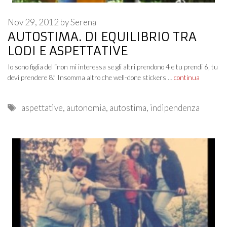
Nov 29, 2012
by
Serena
AUTOSTIMA. DI EQUILIBRIO TRA
LODI E ASPETTATIVE
Io sono figlia del “non mi interessa se gli altri prendono 4 e tu prendi 6, tu
devi prendere 8.” Insomma altro che well-done stickers …
continua
Tags
aspettative
,
autonomia
,
autostima
,
indipendenza