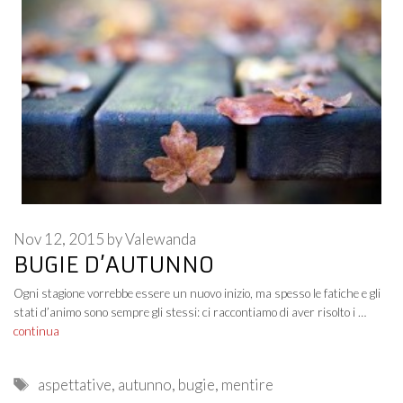
Nov 12, 2015
by
Valewanda
BUGIE D’AUTUNNO
Ogni stagione vorrebbe essere un nuovo inizio, ma spesso le fatiche e gli
stati d’animo sono sempre gli stessi: ci raccontiamo di aver risolto i …
continua
Tags
aspettative
,
autunno
,
bugie
,
mentire