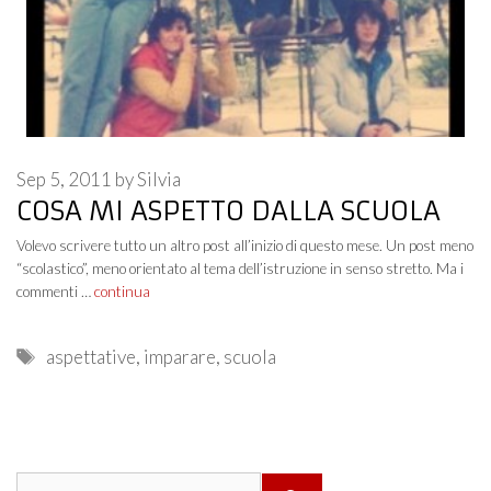
Sep 5, 2011
by
Silvia
COSA MI ASPETTO DALLA SCUOLA
Volevo scrivere tutto un altro post all’inizio di questo mese. Un post meno
“scolastico”, meno orientato al tema dell’istruzione in senso stretto. Ma i
commenti …
continua
Tags
aspettative
,
imparare
,
scuola
Search