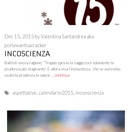
Dec 15, 2015
by
Valentina Santandrea aka
pollywantsacracker
INCOSCIENZA
Battisti aveva ragione: “Troppo spesso la saggezza è solamente la
prudenza più stagnante”. E allora viva l’incoscienza, che se avessimo
usato la prudenza la specie …
continua
Tags
aspettative
,
calendario2015
,
inconscienza