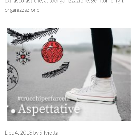
extrascolastiche
,
autoorganizzazione
,
genitori e figli
,
organizzazione
Dec 4, 2018
by
Silvietta