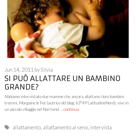
Jun 14, 2011
by
Silvia
SI PUÒ ALLATTARE UN BAMBINO
GRANDE?
Abbiamo intervistato due mamme che ancora allattano i loro bambini
treenni. Morgaine le Feé (autrice del blog: 63°49’LatitudineNord), vive in
un piccolo villaggio nel Norrland …
continua
Tags
allattamento
,
allattamento al seno
,
intervista