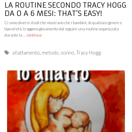
LA ROUTINE SECONDO TRACY HOGG
DA 0 A 6 MESI: THAT’S EASY!
Ci sono diversi studi che mostrano che i bambini, di qualsiasi genere e
tipo ed età, traggono giovamento dal seguire una routine organizzata
durante la …
continua
Tags
allattamento
,
metodo
,
sonno
,
Tracy Hogg