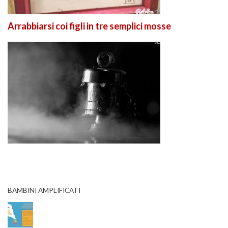
Arrabbiarsi coi figli in tre semplici mosse
BAMBINI AMPLIFICATI