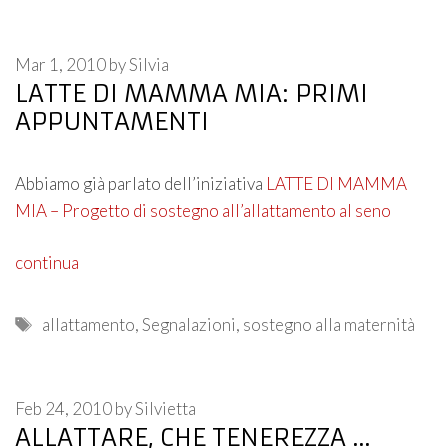
Mar 1, 2010
by
Silvia
LATTE DI MAMMA MIA: PRIMI
APPUNTAMENTI
Abbiamo già parlato dell’iniziativa
LATTE DI MAMMA
MIA – Progetto di sostegno all’allattamento al seno
continua
Tags
allattamento
,
Segnalazioni
,
sostegno alla maternità
Feb 24, 2010
by
Silvietta
ALLATTARE, CHE TENEREZZA …