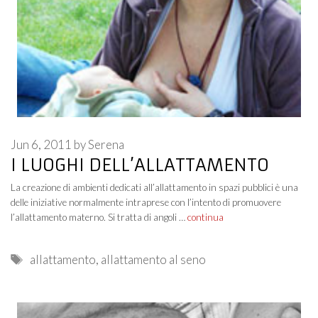
Jun 6, 2011
by
Serena
I LUOGHI DELL’ALLATTAMENTO
La creazione di ambienti dedicati all’allattamento in spazi pubblici è una
delle iniziative normalmente intraprese con l’intento di promuovere
l’allattamento materno. Si tratta di angoli …
continua
Tags
allattamento
,
allattamento al seno