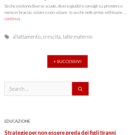
So che esistono diverse scuole, diversi giudizi e consigli su prendere o
meno in braccio, viziare o non viziare. Io so che nelle prime settimane, …
continua
Tags
allattamento
,
crescita
,
latte materno
+ SUCCESSIVI
Search
for:
EDUCAZIONE
Strategie per non essere preda dei figli tiranni