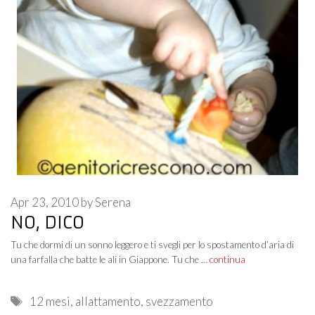
Apr 23, 2010
by
Serena
NO, DICO
Tu che dormi di un sonno leggero e ti svegli per lo spostamento d’aria di
una farfalla che batte le ali in Giappone. Tu che …
continua
Tags
12 mesi
,
allattamento
,
svezzamento