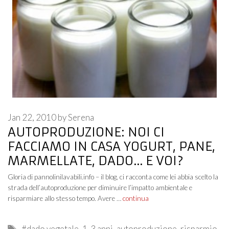
Jan 22, 2010
by
Serena
AUTOPRODUZIONE: NOI CI
FACCIAMO IN CASA YOGURT, PANE,
MARMELLATE, DADO… E VOI?
Gloria di pannolinilavabili.info – il blog, ci racconta come lei abbia scelto la
strada dell’autoproduzione per diminuire l’impatto ambientale e
risparmiare allo stesso tempo. Avere …
continua
Tags
#dado vegetale
,
1-3 anni
,
autoproduzione
,
risparmio