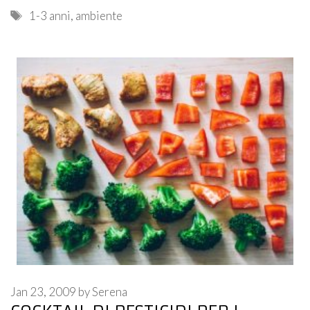
Tags
1-3 anni
,
ambiente
Jan 23, 2009
by
Serena