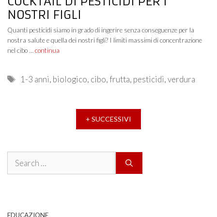
COCKTAIL DI PESTICIDI PER I
NOSTRI FIGLI
Quanti pesticidi siamo in grado di ingerire senza conseguenze per la
nostra salute e quella dei nostri figli? I limiti massimi di concentrazione
nel cibo …
continua
Tags
1-3 anni
,
biologico
,
cibo
,
frutta
,
pesticidi
,
verdura
+ SUCCESSIVI
Search
for:
EDUCAZIONE