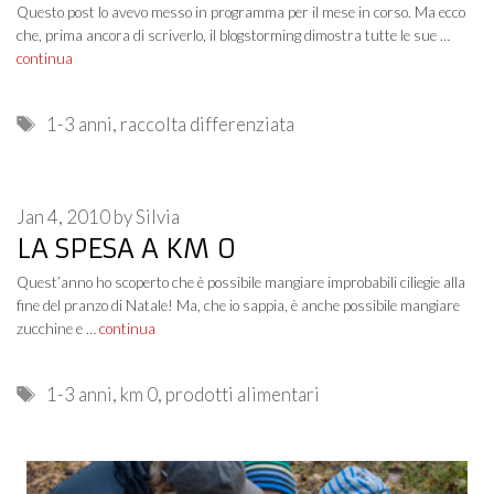
Questo post lo avevo messo in programma per il mese in corso. Ma ecco
che, prima ancora di scriverlo, il blogstorming dimostra tutte le sue …
continua
Tags
1-3 anni
,
raccolta differenziata
Jan 4, 2010
by
Silvia
LA SPESA A KM 0
Quest’anno ho scoperto che è possibile mangiare improbabili ciliegie alla
fine del pranzo di Natale! Ma, che io sappia, è anche possibile mangiare
zucchine e …
continua
Tags
1-3 anni
,
km 0
,
prodotti alimentari