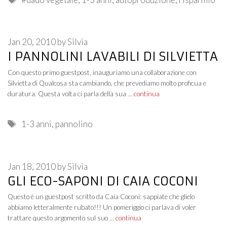
Jan 20, 2010
by
Silvia
I PANNOLINI LAVABILI DI SILVIETTA
Con questo primo guestpost, inauguriamo una collaborazione con
Silvietta di Qualcosa sta cambiando, che prevediamo molto proficua e
duratura. Questa volta ci parla della sua …
continua
Tags
1-3 anni
,
pannolino
Jan 18, 2010
by
Silvia
GLI ECO-SAPONI DI CAIA COCONI
Questo è un guestpost scritto da Caia Coconi: sappiate che glielo
abbiamo letteralmente rubato!!! Un pomeriggio ci parlava di voler
trattare questo argomento sul suo …
continua