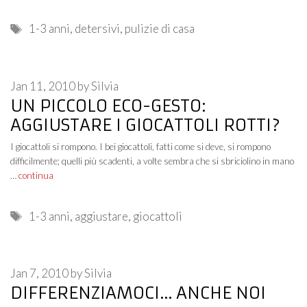
Tags
1-3 anni
,
detersivi
,
pulizie di casa
Jan 11, 2010
by
Silvia
UN PICCOLO ECO-GESTO:
AGGIUSTARE I GIOCATTOLI ROTTI?
I giocattoli si rompono. I bei giocattoli, fatti come si deve, si rompono
difficilmente; quelli più scadenti, a volte sembra che si sbriciolino in mano
…
continua
Tags
1-3 anni
,
aggiustare
,
giocattoli
Jan 7, 2010
by
Silvia
DIFFERENZIAMOCI… ANCHE NOI