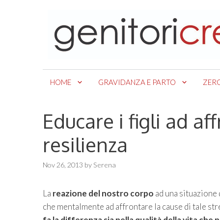
Skip
to
content
HOME
GRAVIDANZA E PARTO
ZER
Educare i figli ad af
resilienza
Nov 26, 2013
by
Serena
La
reazione del nostro corpo
ad una situazione d
che mentalmente ad affrontare la cause di tale stre
fa la differenza sia nella qualità della vita che 