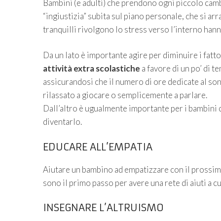
Bambini (e adulti) che prendono ogni piccolo camb
“ingiustizia” subita sul piano personale, che si 
tranquilli rivolgono lo stress verso l’interno han
Da un lato è importante agire per diminuire i fatto
attività extra scolastiche
a favore di un po’ di t
assicurandosi che il numero di ore dedicate al son
rilassato a giocare o semplicemente a parlare.
Dall’altro è ugualmente importante per i bambini c
diventarlo.
EDUCARE ALL’EMPATIA
Aiutare un bambino ad empatizzare con il prossimo
sono il primo passo per avere una rete di aiuti a cu
INSEGNARE L’ALTRUISMO