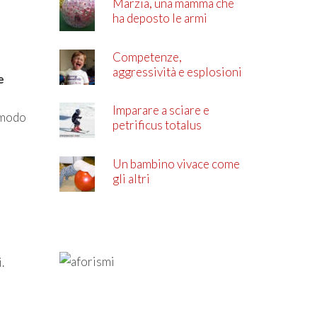
Marzia, una mamma che
ha deposto le armi
Competenze,
aggressività e esplosioni
e
di rabbia
Imparare a sciare e
 modo
petrificus totalus
Un bambino vivace come
gli altri
.