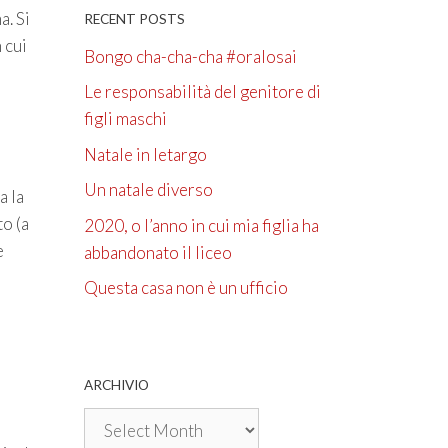
a. Si
RECENT POSTS
 cui
Bongo cha-cha-cha #oralosai
Le responsabilità del genitore di
figli maschi
Natale in letargo
Un natale diverso
a la
to (a
2020, o l’anno in cui mia figlia ha
e
abbandonato il liceo
Questa casa non è un ufficio
ARCHIVIO
Archivio