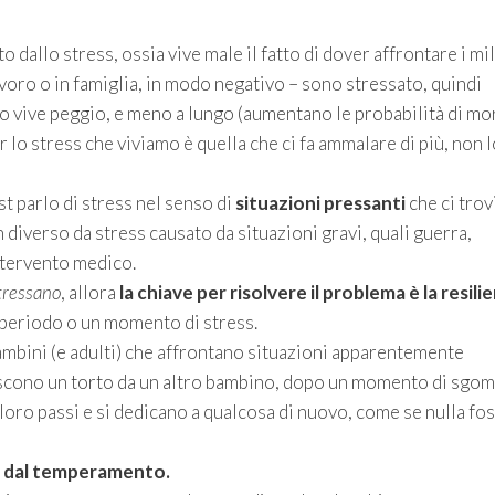
 dallo stress, ossia vive male il fatto di dover affrontare i mi
avoro o in famiglia, in modo negativo – sono stressato, quindi
o vive peggio, e meno a lungo (aumentano le probabilità di mo
 lo stress che viviamo è quella che ci fa ammalare di più, non l
st parlo di stress nel senso di
situazioni pressanti
che ci tro
n diverso da stress causato da situazioni gravi, quali guerra,
ntervento medico.
tressano
, allora
la chiave per risolvere il problema è la resili
n periodo o un momento di stress.
o bambini (e adulti) che affrontano situazioni apparentemente
biscono un torto da un altro bambino, dopo un momento di sgo
loro passi e si dedicano a qualcosa di nuovo, come se nulla fo
to dal temperamento.