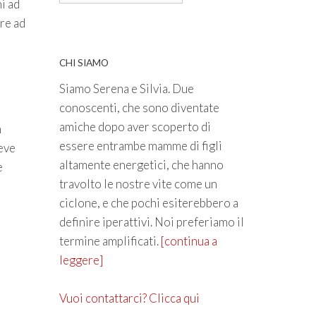
i ad
re ad
CHI SIAMO
Siamo Serena e Silvia. Due
conoscenti, che sono diventate
amiche dopo aver scoperto di
n
essere entrambe mamme di figli
deve
altamente energetici, che hanno
e
travolto le nostre vite come un
ciclone, e che pochi esiterebbero a
definire iperattivi. Noi preferiamo il
termine amplificati.
[continua a
leggere]
Vuoi contattarci? Clicca qui