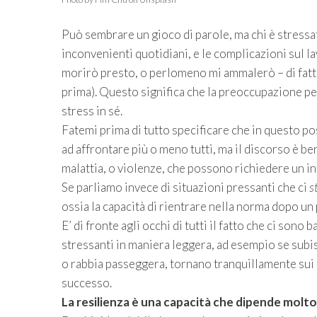
Può sembrare un gioco di parole, ma chi è stressato
inconvenienti quotidiani, e le complicazioni sul l
morirò presto, o perlomeno mi ammalerò – di fatt
prima). Questo significa che la preoccupazione per
stress in sé.
Fatemi prima di tutto specificare che in questo po
ad affrontare più o meno tutti, ma il discorso è be
malattia, o violenze, che possono richiedere un i
Se parliamo invece di situazioni pressanti che ci
s
ossia la capacità di rientrare nella norma dopo u
E’ di fronte agli occhi di tutti il fatto che ci son
stressanti in maniera leggera, ad esempio se su
o rabbia passeggera, tornano tranquillamente sui 
successo.
La resilienza è una capacità che dipende mol