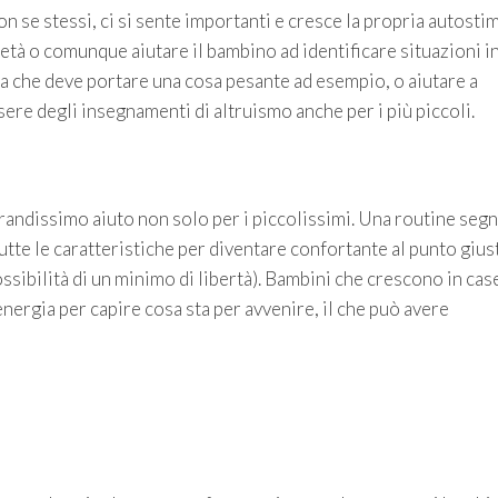
con se stessi, ci si sente importanti e cresce la propria autostim
l’età o comunque aiutare il bambino ad identificare situazioni in
a che deve portare una cosa pesante ad esempio, o aiutare a
ere degli insegnamenti di altruismo anche per i più piccoli.
grandissimo aiuto non solo per i piccolissimi. Una routine segn
utte le caratteristiche per diventare confortante al punto gius
sibilità di un minimo di libertà). Bambini che crescono in cas
ergia per capire cosa sta per avvenire, il che può avere