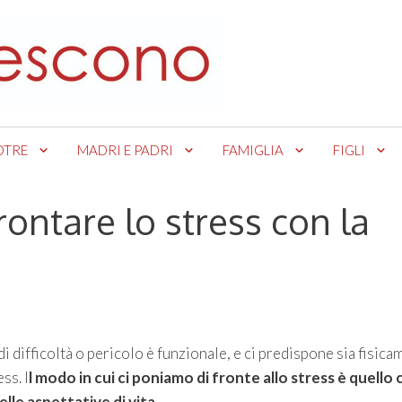
OTRE
MADRI E PADRI
FAMIGLIA
FIGLI
frontare lo stress con la
i difficoltà o pericolo è funzionale, e ci predispone sia fisic
ss. I
l modo in cui ci poniamo di fronte allo stress è quello 
nelle aspettative di vita.