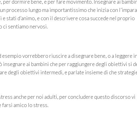
, per dormire bene, e per fare movimento. Insegnare ai bambin
è un processo lungo ma importantissimo che inizia con l’impara
 e stati d’animo, e con il descrivere cosa succede nel proprio
 ci sentiamo nervosi.
d esempio vorrebbero riuscire a disegnare bene, o a leggere i
uò insegnare ai bambini che per raggiungere degli obiettivi si 
are degli obiettivi intermedi, e parlate insieme di che strategi
stress anche per noi adulti, per concludere questo discorso vi
farsi amico lo stress.