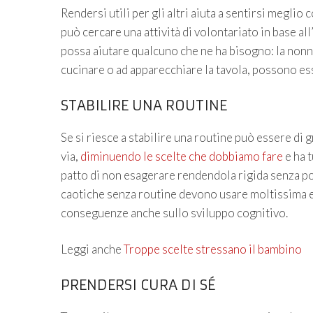
Rendersi utili per gli altri aiuta a sentirsi meglio 
può cercare una attività di volontariato in base al
possa aiutare qualcuno che ne ha bisogno: la nonn
cucinare o ad apparecchiare la tavola, possono ess
STABILIRE UNA ROUTINE
Se si riesce a stabilire una routine può essere di 
via,
diminuendo le scelte che dobbiamo fare
e ha t
patto di non esagerare rendendola rigida senza pos
caotiche senza routine devono usare moltissima en
conseguenze anche sullo sviluppo cognitivo.
Leggi anche
Troppe scelte stressano il bambino
PRENDERSI CURA DI SÉ