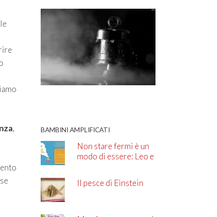
lle
rire
o
viamo
enza
,
BAMBINI AMPLIFICATI
Non stare fermi è un
modo di essere: Leo e
l’ADHD
mento
sse
Il pesce di Einstein