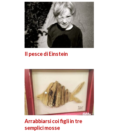
Il pesce di Einstein
Arrabbiarsi coi figli in tre
semplici mosse