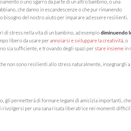
iamento o uno sgarro da parte di un altro bambino, o una
arrabbiano, che danno in escandescenze o che pur rimanendo
no bisogno del nostro aiuto per imparare ad essere resilienti.
ri di stress nella vita di un bambino, ad esempio
diminuendo l
empo libero da usare per
annoiarsi e sviluppare la creatività
, o
no sia sufficiente, e trovando degli spazi per
stare insieme
in
he non sono resilienti allo stress naturalmente, insegnargli a
, gli permetterà di formare legami di amicizia importanti, che
i rivolgersi per una sana risata liberatrice nei momenti difficili