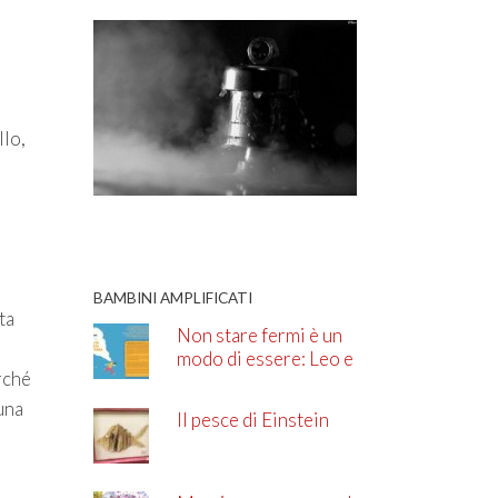
llo,
,
BAMBINI AMPLIFICATI
ta
Non stare fermi è un
modo di essere: Leo e
rché
l’ADHD
una
Il pesce di Einstein