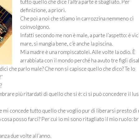
tutto quello che dice l’altra parte è sbagliato. Per
definizione, a priori.
Che poi a noi che stiamo in carrozzina nemmeno ci
coinvolgono.
Infatti secondo me non è male, a parte l’aspetto: è vic
mare, si mangia bene, c’è anche la piscina.
Mia madre è una rompiscatolei. Alle volte la odio. È
arrabbiata con il mondo perché ha avuto tre figli disab
, dici che parlo male? Che non si capisce quello che dico? Te lo
”
?
brare più ritardati di quello che si è: ci si può concedere il lus
 mi concede tutto quello che voglio pur di liberarsi presto di
 cosa posso farci? Per cui io mi sono ritagliato il mio ruolo: b
anza due volte all’anno.