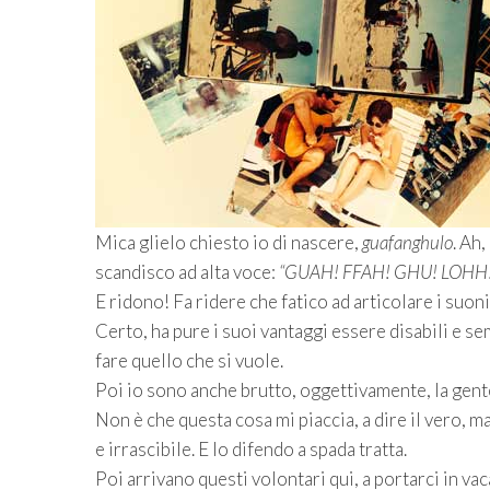
Mica glielo chiesto io di nascere,
guafanghulo
. Ah
scandisco ad alta voce:
“GUAH! FFAH! GHU! LOHH!
E ridono! Fa ridere che fatico ad articolare i suoni
Certo, ha pure i suoi vantaggi essere disabili e sem
fare quello che si vuole.
Poi io sono anche brutto, oggettivamente, la gente
Non è che questa cosa mi piaccia, a dire il vero, ma
e irrascibile. E lo difendo a spada tratta.
Poi arrivano questi volontari qui, a portarci in vac