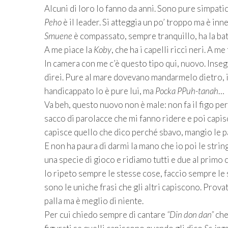
Alcuni di loro lo fanno da anni. Sono pure simpatic
Peho
è il leader. Si atteggia un po’ troppo ma è inn
Smuene
è compassato, sempre tranquillo, ha la ba
A me piace la
Koby
, che ha i capelli ricci neri. A m
In camera con me c’è questo tipo qui, nuovo. Inseg
direi. Pure al mare dovevano mandarmelo dietro, il
handicappato lo è pure lui, ma
Pocka PPuh-tanah
…
Va beh, questo nuovo non è male: non fa il figo per 
sacco di parolacce che mi fanno ridere e poi capi
capisce quello che dico perché sbavo, mangio le pa
E non ha paura di darmi la mano che io poi le strin
una specie di gioco e ridiamo tutti e due al primo 
Io ripeto sempre le stesse cose, faccio sempre l
sono le uniche frasi che gli altri capiscono. Prova
palla ma è meglio di niente.
Per cui chiedo sempre di cantare
“Din don dan”
che 