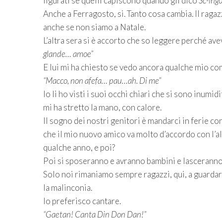
figurati se quelli capiscono quando gli dico
Sc-ingo
Anche a Ferragosto, si. Tanto cosa cambia. Il ragazz
anche se non siamo a Natale.
L’altra sera si è accorto che so leggere perché ave
glande… amoe”
E lui mi ha chiesto se vedo ancora qualche mio com
“Macco, non afefa… pau…ah. Di me”
Io li ho visti i suoi occhi chiari che si sono inumi
mi ha stretto la mano, con calore.
Il sogno dei nostri genitori è mandarci in ferie co
che il mio nuovo amico va molto d’accordo con l’al
qualche anno, e poi?
Poi si sposeranno e avranno bambini e lasceranno i
Solo noi rimaniamo sempre ragazzi, qui, a guardar
la malinconia.
Io preferisco cantare.
“Gaetan! Canta Din Don Dan!”