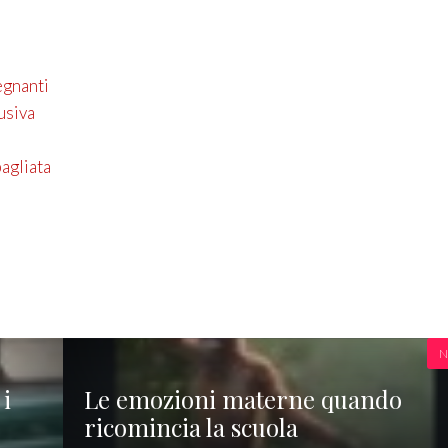
egnanti
usiva
agliata
N
 i
Le emozioni materne quando
ricomincia la scuola