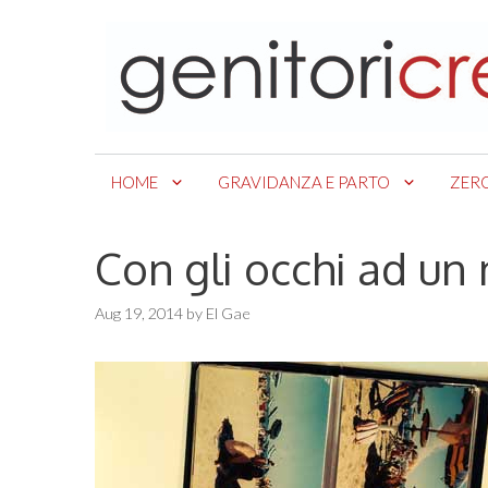
Skip
to
content
HOME
GRAVIDANZA E PARTO
ZER
Con gli occhi ad un
Aug 19, 2014
by
El Gae