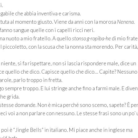
i.
egabile che abbia inventiva e carisma.
ttuta al momento giusto. Viene da anni con la morosa
Nenena
.
e fanno sangue quelle con i capelli ricci neri.
na nuoto a mio fratello. A quello
stonso g-ropiba-he
di mio frate
 piccoletto, con la scusa che la nonna sta morendo. Per carità
niente, si fa rispettare, non si lascia rispondere male, dice un
sce quello che dico. Capisce quello che dico… Capite? Nessuno
role, parlo troppo in fretta.
go sempre troppo. E lui stringe anche fino a farmi male. E diven
che grida.
e stesse domande. Non è mica perché sono scemo, sapete? È pe
teci voi a non parlare con nessuno. Le stesse frasi sono un po’ 
poi è “Jingle Bells” in italiano. Mi piace anche in inglese ma