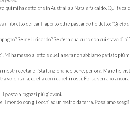
ul f-befs
.
o qui mi ha detto che in Australia a Natale fa caldo. Qui fa cal
va il libretto dei canti aperto ed io passando ho detto:
“Queto p
pagno? Se me li ricordo? Se c’era qualcuno con cui stavo di pi
diti. Mi ha messo a letto e quella sera non abbiamo parlato più m
n i nostri coetanei. Sta funzionando bene, per ora. Ma io ho vis
tra volontaria, quella con i capelli rossi. Forse verrano ancora
l posto a ragazzi più giovani.
e il mondo con gli occhi ad un metro da terra. Possiamo scegl