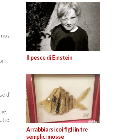
ino al
Il pesce di Einstein
ili.
so di
 me.
rutto
Arrabbiarsi coi figli in tre
semplici mosse