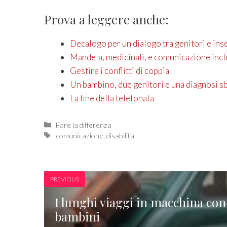
Prova a leggere anche:
Decalogo per un dialogo tra genitori e ins
Mandela, medicinali, e comunicazione incl
Gestire i conflitti di coppia
Un bambino, due genitori e una diagnosi sb
La fine della telefonata
Categories
Fare la differenza
Tags
comunicazione
,
disabilità
PREVIOUS
I lunghi viaggi in macchina con
bambini