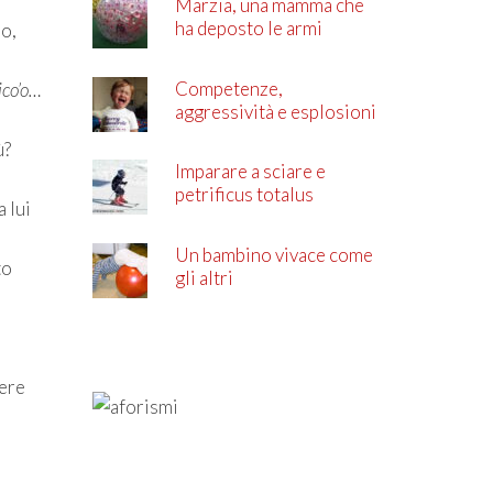
Marzia, una mamma che
ha deposto le armi
do,
Competenze,
ico’o…
aggressività e esplosioni
di rabbia
ù?
Imparare a sciare e
petrificus totalus
a lui
Un bambino vivace come
to
gli altri
iere