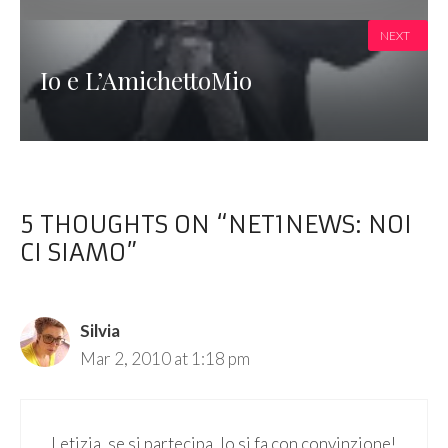
NEXT
Io e L’AmichettoMio
5 THOUGHTS ON “NET1NEWS: NOI
CI SIAMO”
Silvia
Mar 2, 2010 at 1:18 pm
Letizia, se si partecipa, lo si fa con convinzione!