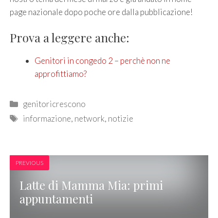
page nazionale dopo poche ore dalla pubblicazione!
Prova a leggere anche:
Genitori in congedo 2 – perchè non ne
approfittiamo?
Categories
genitoricrescono
Tags
informazione
,
network
,
notizie
PREVIOUS
Latte di Mamma Mia: primi
appuntamenti