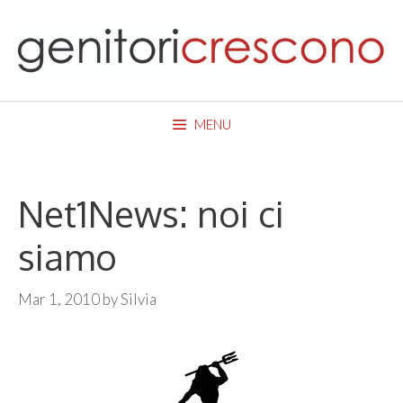
Skip
to
content
MENU
Net1News: noi ci
siamo
Mar 1, 2010
by
Silvia