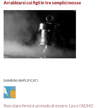
Arrabbiarsi coi figli in tre semplici mosse
BAMBINI AMPLIFICATI
Non stare fermi è un modo di essere: Leo e l’ADHD