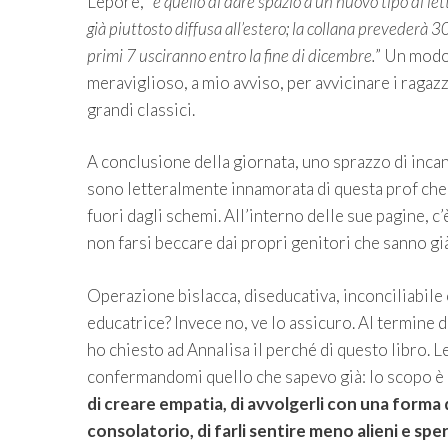
Lepore, “
è quello di dare spazio a un nuovo tipo di le
già piuttosto diffusa all’estero; la collana prevederà 30 t
primi 7 usciranno entro la fine di dicembre.
” Un mod
meraviglioso, a mio avviso, per avvicinare i ragazz
grandi classici.
A conclusione della giornata, uno sprazzo di inca
sono letteralmente innamorata di questa prof che 
fuori dagli schemi. All’interno delle sue pagine, c
non farsi beccare dai propri genitori che sanno gi
Operazione bislacca, diseducativa, inconciliabile 
educatrice? Invece no, ve lo assicuro. Al termine 
ho chiesto ad Annalisa il perché di questo libro. L
confermandomi quello che sapevo già: lo scopo è 
di creare empatia, di avvolgerli con una forma
consolatorio, di farli sentire meno alieni e spe