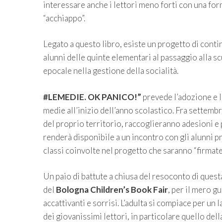
interessare anche i lettori meno forti con una for
“acchiappo”.
Legato a questo libro, esiste un progetto di conti
alunni delle quinte elementari al passaggio alla s
epocale nella gestione della socialità.
#LEMEDIE. OK PANICO!”
prevede l’adozione e la
medie all’inizio dell’anno scolastico. Fra settemb
del proprio territorio, raccoglieranno adesioni e p
renderà disponibile a un incontro con gli alunni pre
classi coinvolte nel progetto che saranno “firmate
Un paio di battute a chiusa del resoconto di questa
del
Bologna Children’s Book Fair
, per il mero g
accattivanti e sorrisi. L’adulta si compiace per un 
dei giovanissimi lettori, in particolare quello dell