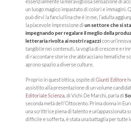
essenzialmente la meravigliosa sensazione di acc
un luogo magico impastato di colori e immagini. 
può dirvi la fanciullina che è in me, l’adulta aggiu
la piacevole impressione di
un settore che si st
impegnando per regalare il meglio della produ
letteraria rivolta ai nostri ragazzi
con un’innov
tangibile nei contenuti, la voglia di crescere e rin
di raccontare storie che abbracciano tematiche so
aprono spazio a diverse culture.
Proprio in quest’ottica, ospite di
Giunti Editore
h
assistito alla presentazione di un volume candida
Editoriale Scienza,
di Vichi De Marchi, parla di
So
seconda metà dell’Ottocento. Prima donna in Europ
una scrittrice piena di talento e un’appassionata s
difficile e sofferta, è stata una battaglia per tutte 