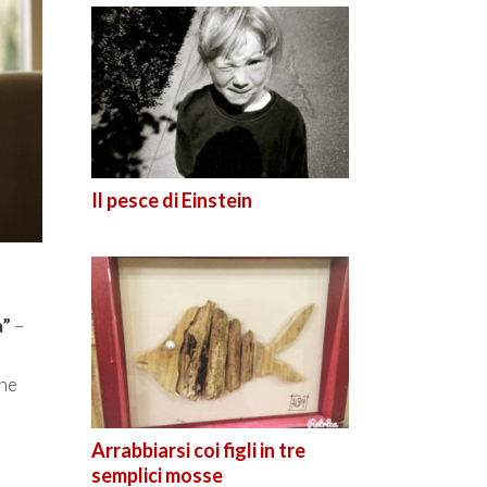
Il pesce di Einstein
a”
–
che
Arrabbiarsi coi figli in tre
semplici mosse