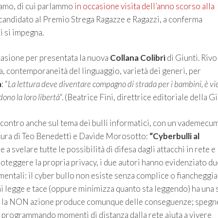
amo, di cui parlammo
in occasione visita dell’anno scorso alla
 candidato al Premio Strega Ragazze e Ragazzi, a conferma
ti si impegna.
casione per presentata la nuova
Collana Colibrì
di Giunti. Rivol
za, contemporaneità del linguaggio, varietà dei generi, per
a
: “
La lettura deve diventare compagno di strada per i bambini, è vi
dono la loro libertà
“. (Beatrice Fini, direttrice editoriale della Gi
contro anche sul tema dei bulli informatici, con un vademecum
 cura di Teo Benedetti e Davide Morosotto:
“Cyberbulli al
re a svelare tutte le possibilità di difesa dagli attacchi in rete e 
oteggere la propria privacy, i due autori hanno evidenziato du
entali: il cyber bullo non esiste senza complice o fiancheggia
i legge e tace (oppure minimizza quanto sta leggendo) ha una 
, la NON azione produce comunque delle conseguenze; spegn
 programmando momenti di distanza dalla rete aiuta a vivere