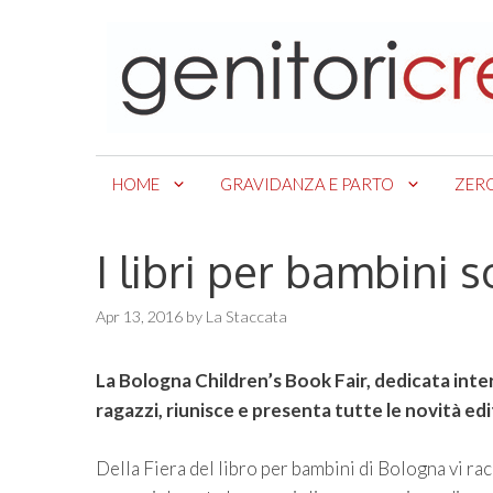
Skip
to
content
HOME
GRAVIDANZA E PARTO
ZER
I libri per bambini
Apr 13, 2016
by
La Staccata
La Bologna Children’s Book Fair, dedicata inte
ragazzi, riunisce e presenta tutte le novità e
Della Fiera del libro per bambini di Bologna vi ra