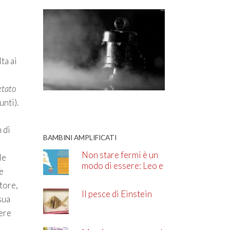
ta ai
etato
unti).
 di
BAMBINI AMPLIFICATI
Non stare fermi è un
le
modo di essere: Leo e
e
l’ADHD
tore,
Il pesce di Einstein
sua
ere