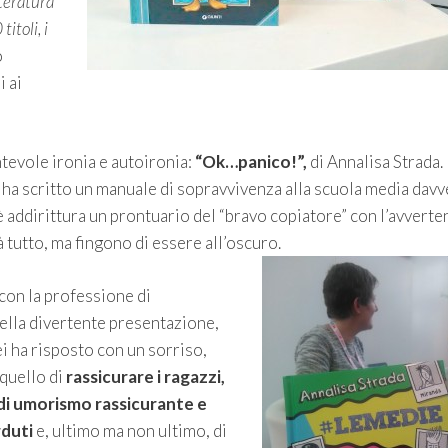
tteratura
itoli, i
o
i ai
ntevole ironia e autoironia:
“Ok…panico!”,
di Annalisa Strada.
ha scritto un manuale di sopravvivenza alla scuola media dav
’è addirittura un prontuario del “bravo copiatore” con l’avverte
à tutto, ma fingono di essere all’oscuro.
con la professione di
della divertente presentazione,
ei ha risposto con un sorriso,
quello di
rassicurare i ragazzi,
 di umorismo rassicurante e
rduti
e, ultimo ma non ultimo, di