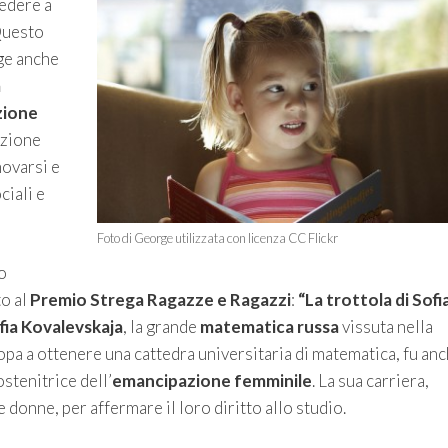
edere a
Questo
nge anche
a
zione
azione
novarsi e
ciali e
Foto di George utilizzata con licenza CC Flickr
o
to al
Premio Strega Ragazze e Ragazzi
:
“La trottola di Sofi
fia Kovalevskaja
, la grande
matematica russa
vissuta nella
a a ottenere una cattedra universitaria di matematica, fu an
ostenitrice dell’
emancipazione femminile
. La sua carriera,
le donne, per affermare il loro diritto allo studio.