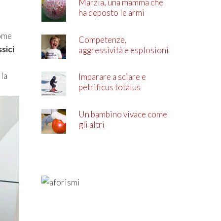
Marzia, una mamma che
ha deposto le armi
come
Competenze,
ssici
aggressività e esplosioni
di rabbia
lla
Imparare a sciare e
petrificus totalus
Un bambino vivace come
gli altri