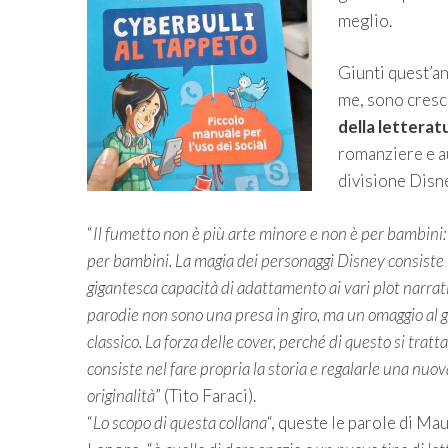
meglio.
Giunti quest’an
me, sono cresci
della letterat
romanziere e au
divisione Disne
“
Il fumetto non è più arte minore e non è per bambini:
per bambini. La magia dei personaggi Disney consiste 
gigantesca capacità di adattamento ai vari plot narrati
parodie non sono una presa in giro, ma un omaggio al 
classico. La forza delle cover, perché di questo si tratta
consiste nel fare propria la storia e regalarle una nuov
originalità
” (Tito Faraci).
“
Lo scopo di questa collana
“, queste le parole di Ma