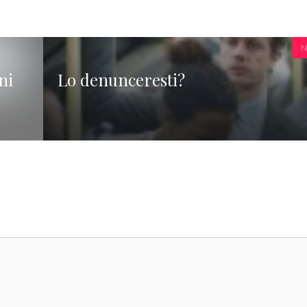
N
ni
Lo denunceresti?