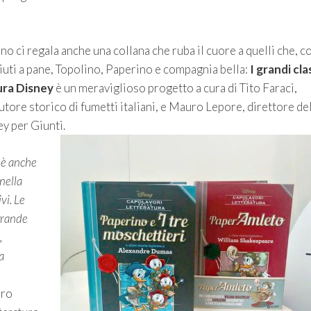
no ci regala anche una collana che ruba il cuore a quelli che, 
uti a pane, Topolino, Paperino e compagnia bella:
I grandi cla
ura Disney
è un meraviglioso progetto a cura di Tito Faraci,
tore storico di fumetti italiani, e Mauro Lepore, direttore de
y per Giunti.
 è anche
nella
vi. Le
grande
,
a
uro