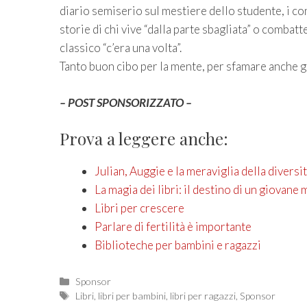
diario semiserio sul mestiere dello studente, i con
storie di chi vive “dalla parte sbagliata” o combatte 
classico “c’era una volta”.
Tanto buon cibo per la mente, per sfamare anche gli
– POST SPONSORIZZATO –
Prova a leggere anche:
Julian, Auggie e la meraviglia della divers
La magia dei libri: il destino di un giovane
Libri per crescere
Parlare di fertilità è importante
Biblioteche per bambini e ragazzi
Categories
Sponsor
Tags
Libri
,
libri per bambini
,
libri per ragazzi
,
Sponsor