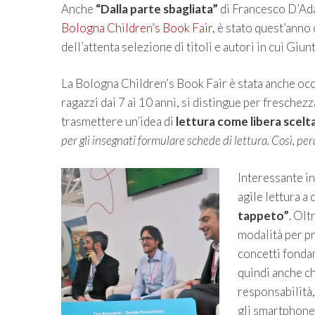
Anche
“Dalla parte sbagliata”
di Francesco D’Ad
Bologna Children’s Book Fair
, è stato quest’anno
dell’attenta selezione di titoli e autori in cui Giun
La Bologna Children’s Book Fair è stata anche oc
ragazzi dai 7 ai 10 anni, si distingue per freschez
trasmettere un’idea di
lettura come libera scelt
per gli insegnati formulare schede di lettura. Così, per
Interessante in
agile lettura a
tappeto”
. Olt
modalità per pr
concetti fondam
quindi anche ch
responsabilità
gli smartphone