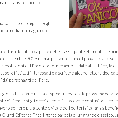
ma narrativa di sicuro
nuità mirato a preparare gli
cuola media, un traguardo
 lettura del libro da parte delle classi quinte elementari e pr
re e novembre 2016 i librai presenteranno il progetto alle scu
renotazioni del libro, confermeranno le date all’autrice, la qu
sso gli istituti interessati e a scrivere alcune lettere dedicate
” dai personaggi del libro.
 giornata: la fanciullina auspica un invito alla prossima edizio
usto di riempirsi gli occhi di colori, piacevole confusione, cop
lavoro sempre più attento e vitale dell’editoria italiana a benefi
a Giunti Editore: l’intelligente parodia di un grande classico, u