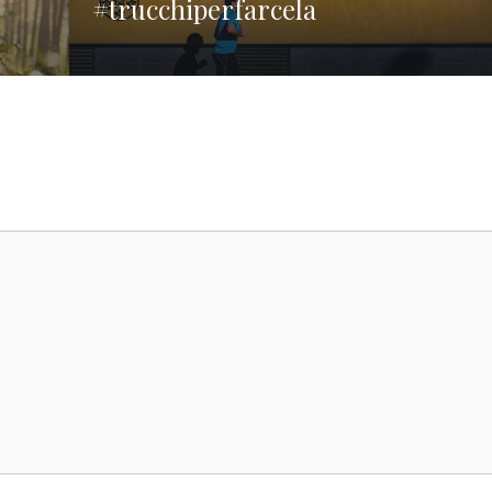
#trucchiperfarcela