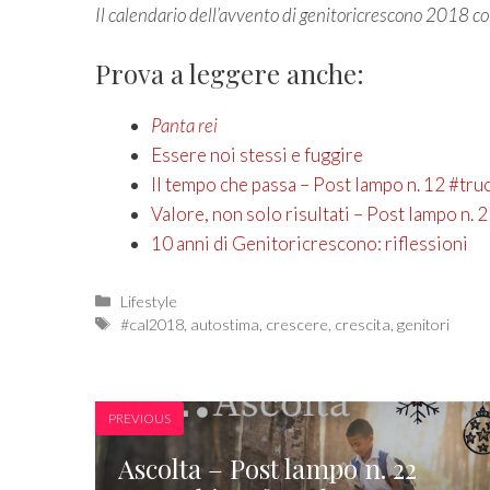
Il calendario dell’avvento di genitoricrescono 2018 c
Prova a leggere anche:
Panta rei
Essere noi stessi e fuggire
Il tempo che passa – Post lampo n. 12 #tru
Valore, non solo risultati – Post lampo n. 
10 anni di Genitoricrescono: riflessioni
Categories
Lifestyle
Tags
#cal2018
,
autostima
,
crescere
,
crescita
,
genitori
PREVIOUS
Ascolta – Post lampo n. 22