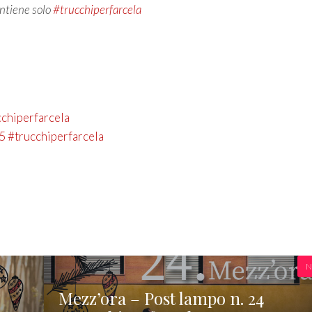
ontiene solo
#trucchiperfarcela
cchiperfarcela
25 #trucchiperfarcela
N
Mezz’ora – Post lampo n. 24