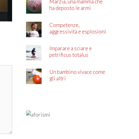
Marzia, una mamma che
ha deposto le armi
Competenze,
aggressività e esplosioni
di rabbia
Imparare a sciare e
petrificus totalus
Un bambino vivace come
gli altri