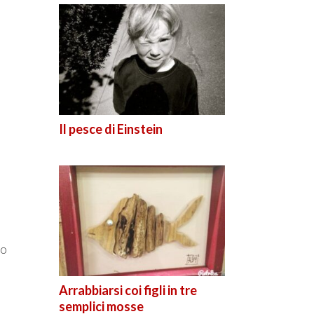
Il pesce di Einstein
no
Arrabbiarsi coi figli in tre
semplici mosse