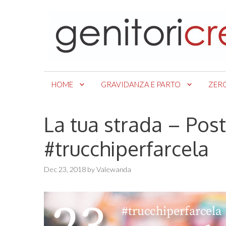
Skip
to
content
HOME
GRAVIDANZA E PARTO
ZER
La tua strada – Pos
#trucchiperfarcela
Dec 23, 2018
by
Valewanda