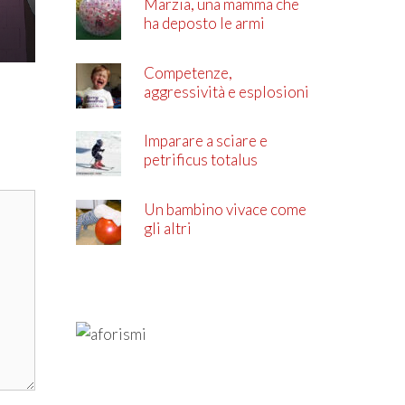
Marzia, una mamma che
ha deposto le armi
Competenze,
aggressività e esplosioni
di rabbia
Imparare a sciare e
petrificus totalus
Un bambino vivace come
gli altri