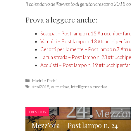
Il calendario dell’avvento di genitoricrescono 2018 c
Prova a leggere anche:
Scappa! – Post lampo n. 15 #trucchiperfar
Vampiri – Post lampo n. 13 #trucchiperfar
Cerotti per la mente – Post lampo n.7 #tru
La tua strada – Post lampo n. 23 #trucchip
Acquisti – Post lampo n. 19 #trucchiperfar
Categories
Madri e Padri
Tags
#cal2018
,
autostima
,
intelligenza emotiva
PREVIOUS
Mezz’ora – Post lampo n. 24