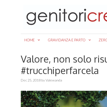
Skip
to
content
HOME
GRAVIDANZA E PARTO
ZER
Valore, non solo ris
#trucchiperfarcela
Dec 25, 2018
by
Valewanda