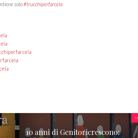
ontiene solo
#trucchiperfarcela
cela
cela
cchiperfarcela
erfarcela
cela
N
10 anni di Genitoricrescono: