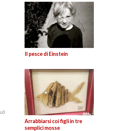
Il pesce di Einstein
può
Arrabbiarsi coi figli in tre
semplici mosse