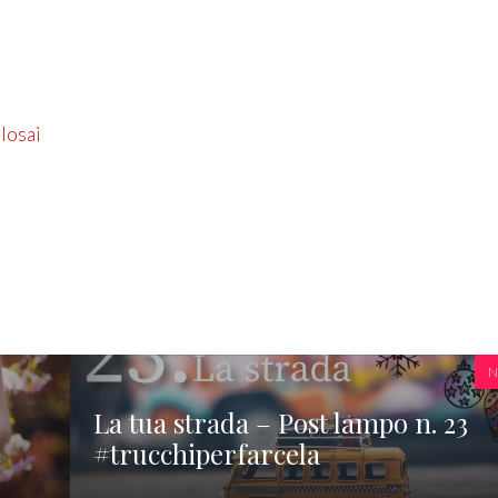
alosai
N
La tua strada – Post lampo n. 23
#trucchiperfarcela