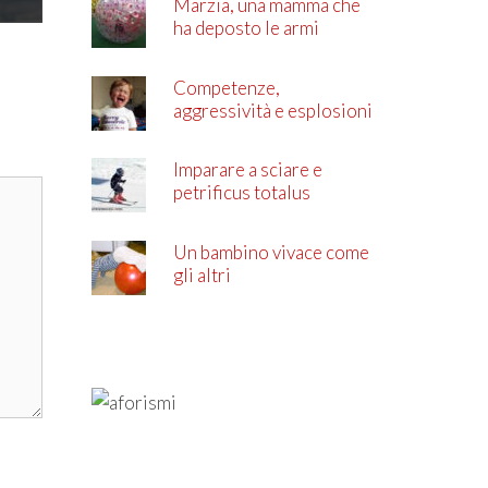
Marzia, una mamma che
ha deposto le armi
Competenze,
aggressività e esplosioni
di rabbia
Imparare a sciare e
petrificus totalus
Un bambino vivace come
gli altri