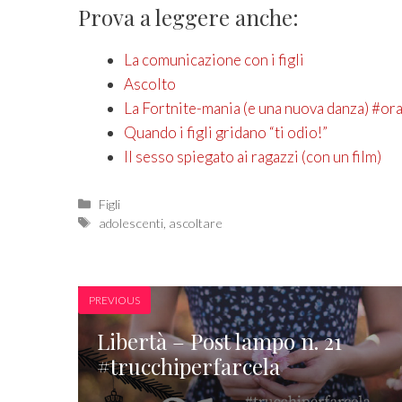
Prova a leggere anche:
La comunicazione con i figli
Ascolto
La Fortnite-mania (e una nuova danza) #or
Quando i figli gridano “ti odio!”
Il sesso spiegato ai ragazzi (con un film)
Categories
Figli
Tags
adolescenti
,
ascoltare
PREVIOUS
Libertà – Post lampo n. 21
#trucchiperfarcela