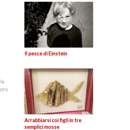
Il pesce di Einstein
la
loro
Arrabbiarsi coi figli in tre
semplici mosse