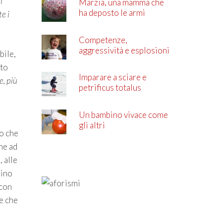
i
Marzia, una mamma che
ha deposto le armi
e i
Competenze,
aggressività e esplosioni
bile,
di rabbia
ato
Imparare a sciare e
e, più
petrificus totalus
Un bambino vivace come
gli altri
lo che
he ad
, alle
lino
 con
le che