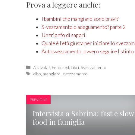
Prova a leggere anche:
I bambini che mangiano sono bravi?
S-vezzamento o adeguamento? parte 2
Un trionfo di sapori
Quale è l’età giusta per iniziare lo svezza
Autosvezzamento, ovvero seguire l’stinto
Categories
A tavola!
,
Featured
,
Libri
,
Svezzamento
Tags
cibo
,
mangiare
,
svezzamento
PREVIOUS
Intervista a Sabrina: fast e slow
food in famiglia