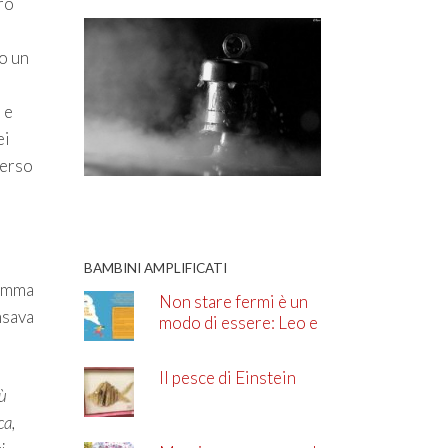
ro
do un
 e
ei
verso
BAMBINI AMPLIFICATI
somma
Non stare fermi è un
nsava
modo di essere: Leo e
l’ADHD
Il pesce di Einstein
iù
ca,