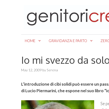
Skip
to
content
HOME
GRAVIDANZA E PARTO
ZER
Io mi svezzo da sol
May 12, 2009
by
Serena
L’introduzione di cibi solidi può essere un pas
di Lucio Piermarini, che espone nel suo libro “i
Se p