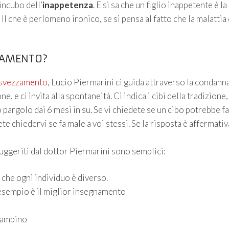
’incubo dell’
inappetenza
. E si sa che un figlio inappetente è la
l che è perlomeno ironico, se si pensa al fatto che la malattia 
ZAMENTO?
o svezzamento
, Lucio Piermarini ci guida attraverso la condanna
 e ci invita alla spontaneità. Ci indica i cibi della tradizione,
o pargolo dai 6 mesi in su. Se vi chiedete se un cibo potrebbe f
te chiedervi se fa male a voi stessi. Se la risposta è affermativ
suggeriti dal dottor Piermarini sono semplici:
che ogni individuo è diverso.
L’esempio è il miglior insegnamento
 bambino