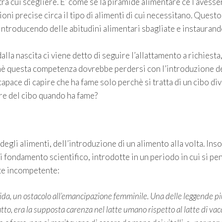
tra cui scegliere. E’ come se la piramide alimentare ce l’avesse
ioni precise circa il tipo di alimenti di cui necessitano. Questo
 introducendo delle abitudini alimentari sbagliate e instauran
lla nascita ci viene detto di seguire l’allattamento a richiesta,
rchè questa competenza dovrebbe perdersi con l’introduzione d
apace di capire che ha fame solo perchè si tratta di un cibo di
are del cibo quando ha fame?
tà degli alimenti, dell’introduzione di un alimento alla volta. In
 fondamento scientifico, introdotte in un periodo in cui si pe
te incompetente:
icida, un ostacolo all’emancipazione femminile. Una delle leggende p
tto, era la supposta carenza nel latte umano rispetto al latte di vac