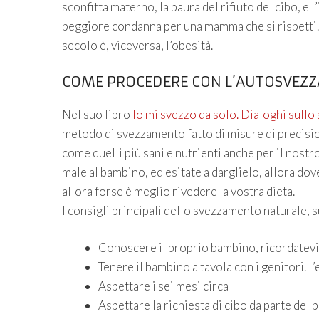
sconfitta materno, la paura del rifiuto del cibo, e l
peggiore condanna per una mamma che si rispetti. I
secolo è, viceversa, l’obesità.
COME PROCEDERE CON L’AUTOSVEZ
Nel suo libro
Io mi svezzo da solo. Dialoghi sull
metodo di svezzamento fatto di misure di precisione,
come quelli più sani e nutrienti anche per il nostr
male al bambino, ed esitate a darglielo, allora dove
allora forse è meglio rivedere la vostra dieta.
I consigli principali dello svezzamento naturale, 
Conoscere il proprio bambino, ricordatevi 
Tenere il bambino a tavola con i genitori. 
Aspettare i sei mesi circa
Aspettare la richiesta di cibo da parte del