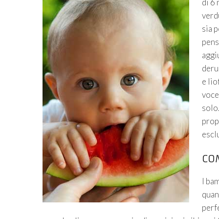
di 6 
verdu
sia p
pensa
aggi
deru
e lio
voce 
solo.
propr
esclu
COM
I ba
quan
perf