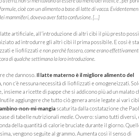
 a ferro, non si meritavano di essere da meno dei vitelli, e , per porv
 formule, cioè con un alimento a base di latte di vacca. Evidentement
dei mammiferi, doveva aver fatto confusione. […]
tte artificiale, all’introduzione di altri cibi il più presto possi
ziato ad introdurre gli altri cibi il prima possibile. E così è st
ati e liofilizzati
e non perchè fossero, come erano effettivament
cora di qualche settimana la loro introduzione.
ltre che dannoso.
Il latte materno è il migliore alimento del
à, non c’è nessuna necessità di liofilizzati e omogeneizzati. So
 insieme a ricette di pappe che si addicono più ad un malato c
nutile aggiungere che tutto ciò genera ansie legate ai vari cibi
bambino-non-mi-mangia
scaturita dalla costatazione che Pao
base di tabelle nutrizionali
medie
. Ovvero: siamo tutti diversi,
onda della quantità di calorie bruciate durante il giorno. Quel
sima, vengono seguite al grammo. Aumenta così il senso di