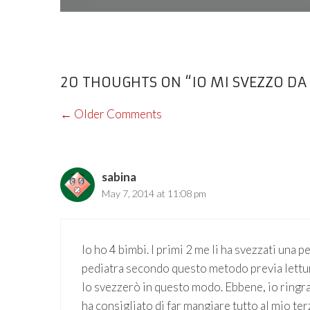
20 THOUGHTS ON “IO MI SVEZZO DA
COMMENT
← Older Comments
NAVIGATION
sabina
May 7, 2014 at 11:08 pm
Io ho 4 bimbi. I primi 2 me li ha svezzati una p
pediatra secondo questo metodo previa lettura d
lo svezzerò in questo modo. Ebbene, io ringraz
ha consigliato di far mangiare tutto al mio t