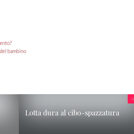
mento?
 del bambino
N
Lotta dura al cibo-spazzatura