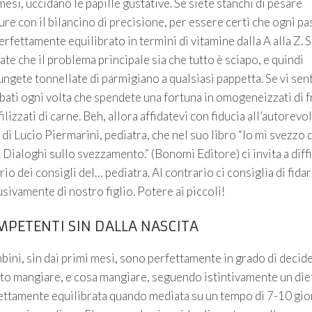
mesi, uccidano le papille gustative. Se siete stanchi di pesare
re con il bilancino di precisione, per essere certi che ogni pa
erfettamente equilibrato in termini di vitamine dalla A alla Z. 
te che il problema principale sia che tutto è sciapo, e quindi
ungete tonnellate di parmigiano a qualsiasi pappetta. Se vi sen
bati ogni volta che spendete una fortuna in omogeneizzati di f
filizzati di carne. Beh, allora affidatevi con fiducia all’autorevo
di Lucio Piermarini, pediatra, che nel suo libro “Io mi svezzo 
 Dialoghi sullo svezzamento.” (Bonomi Editore) ci invita a diff
io dei consigli del… pediatra. Al contrario ci consiglia di fidar
sivamente di nostro figlio. Potere ai piccoli!
PETENTI SIN DALLA NASCITA
mbini, sin dai primi mesi, sono perfettamente in grado di decid
to mangiare, e cosa mangiare, seguendo istintivamente un die
ettamente equilibrata quando mediata su un tempo di 7-10 gior