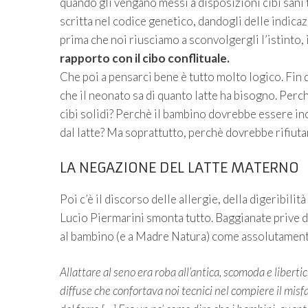
quando gli vengano messi a disposizioni cibi sani 
scritta nel codice genetico, dandogli delle indicaz
prima che noi riusciamo a sconvolgergli l’istinto,
rapporto con il cibo conflituale.
Che poi a pensarci bene è tutto molto logico. Fin da
che il neonato sa di quanto latte ha bisogno. Pe
cibi solidi? Perchè il bambino dovrebbe essere inc
dal latte? Ma soprattutto, perchè dovrebbe rifiut
LA NEGAZIONE DEL LATTE MATERNO
Poi c’è il discorso delle allergie, della digeribili
Lucio Piermarini smonta tutto. Baggianate prive di
al bambino (e a Madre Natura) come assolutamen
Allattare al seno era roba all’antica, scomoda e libert
diffuse che confortava noi tecnici nel compiere il misfa