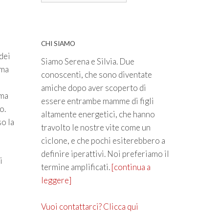
CHI SIAMO
dei
Siamo Serena e Silvia. Due
ema
conoscenti, che sono diventate
amiche dopo aver scoperto di
 ma
essere entrambe mamme di figli
o.
altamente energetici, che hanno
o la
travolto le nostre vite come un
ciclone, e che pochi esiterebbero a
definire iperattivi. Noi preferiamo il
i
termine amplificati.
[continua a
leggere]
Vuoi contattarci? Clicca qui