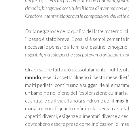
del ferro […] Era un po’ come dire che i bambini, quanto
rimedio, bisognava sostituire il latte di mamma con le
Creatore, mentre elaborava le composizioni del latte 
Dalla negazione della qualità del latte materno, al la
il passo è stato breve. E così si è semplicemente ini
necessario pensare alle micro-pastine, omogeneizz
digeribili, ma solo perchè così potevamo anticipare an
Ora si sa che tutto ciò è assolutamente inutile, o
mondo
, e se si aspetta almeno il sesto mese di et
molti pediatri continuano a suggerirle alle mamme,
un bambino nel pieno dell’esplorazione culinaria. I
quantità, e da il via alla nota sindrome del
il-mio-
mangia meno di quanto definito dal pediatra sulla 
appetiti diversi, esigenze alimentari diverse a sec
dovrebbero essere prese come indicazioni di mas