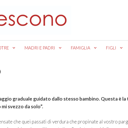
OTRE
MADRI E PADRI
FAMIGLIA
FIGLI
o
saggio graduale guidato dallo stesso bambino. Questa è la 
o mi svezzo da solo”.
ensate che quei passati di verdura che propinate al vostro par