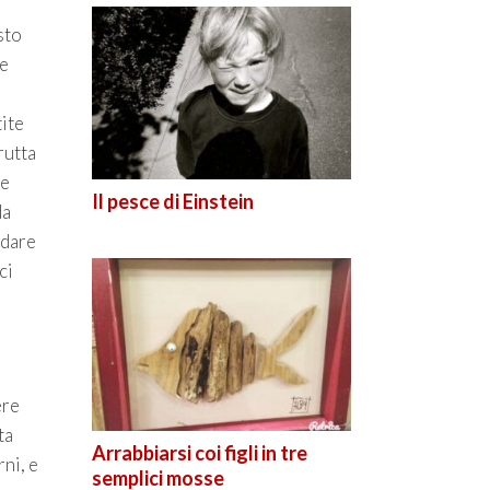
sto
Se
tite
rutta
le
Il pesce di Einstein
da
idare
ci
ere
ta
Arrabbiarsi coi figli in tre
ni, e
semplici mosse