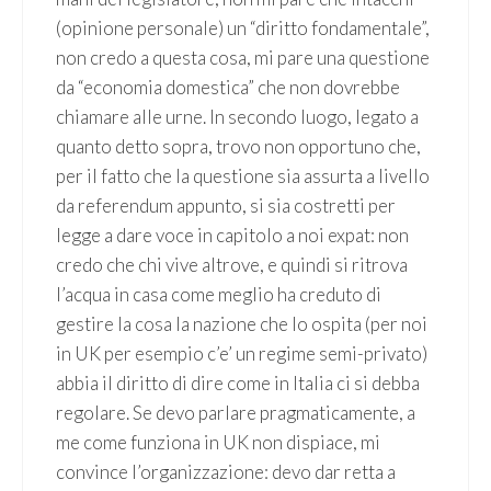
(opinione personale) un “diritto fondamentale”,
non credo a questa cosa, mi pare una questione
da “economia domestica” che non dovrebbe
chiamare alle urne. In secondo luogo, legato a
quanto detto sopra, trovo non opportuno che,
per il fatto che la questione sia assurta a livello
da referendum appunto, si sia costretti per
legge a dare voce in capitolo a noi expat: non
credo che chi vive altrove, e quindi si ritrova
l’acqua in casa come meglio ha creduto di
gestire la cosa la nazione che lo ospita (per noi
in UK per esempio c’e’ un regime semi-privato)
abbia il diritto di dire come in Italia ci si debba
regolare. Se devo parlare pragmaticamente, a
me come funziona in UK non dispiace, mi
convince l’organizzazione: devo dar retta a