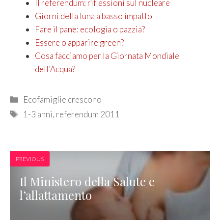
Il referendum: riflessioni sul nucleare
Giorni della luna a basso impatto
Fare il pane: ecologia o pazzia?
Essere o apparire green?
Cosa facciamo per la Giornata Mondiale
dell’Acqua?
Categories
Ecofamiglie crescono
Tags
1-3 anni
,
referendum 2011
PREVIOUS
Il Ministero della Salute e
l’allattamento