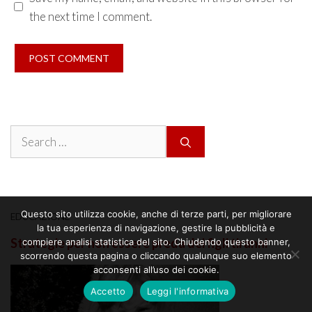
the next time I comment.
Search
for:
Questo sito utilizza cookie, anche di terze parti, per migliorare
EDUCAZIONE
la tua esperienza di navigazione, gestire la pubblicità e
Strategie per non essere preda dei figli tiranni
compiere analisi statistica del sito. Chiudendo questo banner,
scorrendo questa pagina o cliccando qualunque suo elemento
acconsenti all’uso dei cookie.
Accetto
Leggi l'informativa