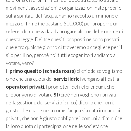
movimenti, associazioni e organizzazioni nate proprio
sulla spinta … dell’acqua, hanno raccolto un milione e
mezzo di firme (ne bastano 500.000) per proporre un
referendum che vada ad abrogare alcune delle norme di
questa legge. Dei tre quesiti proposti ne sono passati
due e tra qualche giorno ci troveremo a scegliere per il
si o per il no, perchè noi tutti ecogenitori andiamo a
votare, vero?
Il
primo quesito (scheda rossa)
ci chiede se vogliamo
o no che una quota dei
servizi idrici
vengano affidati a
operatori privati
. I promotori del referendum, che
propongono di votare
SI
(cioè non vogliono i privati
nella gestione del servizio idrico) dicono che non è
giusto che una risorsa come l’acqua sia data in mano ai
privati, che non è giusto obbligare i comuni a diminuire
la loro quota di partecipazione nelle società che