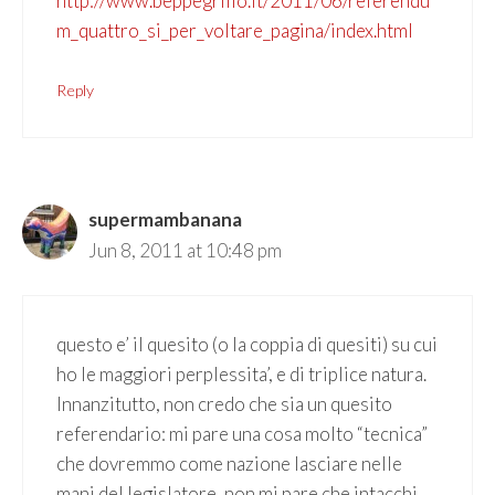
http://www.beppegrillo.it/2011/06/referendu
m_quattro_si_per_voltare_pagina/index.html
Reply
supermambanana
Jun 8, 2011 at 10:48 pm
questo e’ il quesito (o la coppia di quesiti) su cui
ho le maggiori perplessita’, e di triplice natura.
Innanzitutto, non credo che sia un quesito
referendario: mi pare una cosa molto “tecnica”
che dovremmo come nazione lasciare nelle
mani del legislatore, non mi pare che intacchi