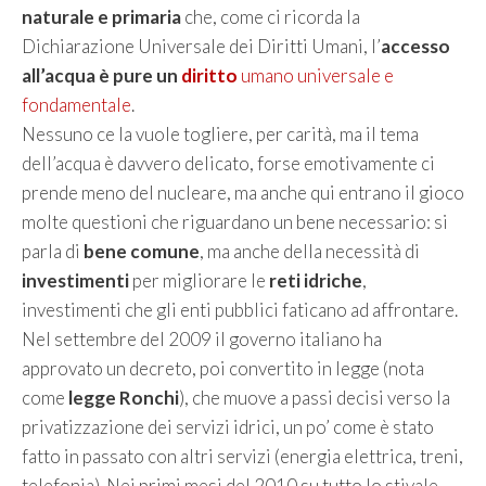
naturale e primaria
che, come ci ricorda la
Dichiarazione Universale dei Diritti Umani, l’
accesso
all’acqua è pure un
diritto
umano universale e
fondamentale
.
Nessuno ce la vuole togliere, per carità, ma il tema
dell’acqua è davvero delicato, forse emotivamente ci
prende meno del nucleare, ma anche qui entrano il gioco
molte questioni che riguardano un bene necessario: si
parla di
bene comune
, ma anche della necessità di
investimenti
per migliorare le
reti idriche
,
investimenti che gli enti pubblici faticano ad affrontare.
Nel settembre del 2009 il governo italiano ha
approvato un decreto, poi convertito in legge (nota
come
legge Ronchi
), che muove a passi decisi verso la
privatizzazione dei servizi idrici, un po’ come è stato
fatto in passato con altri servizi (energia elettrica, treni,
telefonia). Nei primi mesi del 2010 su tutto lo stivale