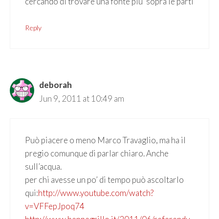
cercando di trovare una fonte piu’ sopra le parti
Reply
deborah
Jun 9, 2011 at 10:49 am
Può piacere o meno Marco Travaglio, ma ha il
pregio comunque di parlar chiaro. Anche
sull’acqua.
per chi avesse un po’ di tempo può ascoltarlo
qui:
http://www.youtube.com/watch?
v=VFFepJpoq74