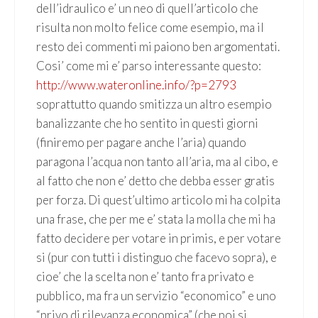
dell’idraulico e’ un neo di quell’articolo che
risulta non molto felice come esempio, ma il
resto dei commenti mi paiono ben argomentati.
Cosi’ come mi e’ parso interessante questo:
http://www.wateronline.info/?p=2793
soprattutto quando smitizza un altro esempio
banalizzante che ho sentito in questi giorni
(finiremo per pagare anche l’aria) quando
paragona l’acqua non tanto all’aria, ma al cibo, e
al fatto che non e’ detto che debba esser gratis
per forza. Di quest’ultimo articolo mi ha colpita
una frase, che per me e’ stata la molla che mi ha
fatto decidere per votare in primis, e per votare
si (pur con tutti i distinguo che facevo sopra), e
cioe’ che la scelta non e’ tanto fra privato e
pubblico, ma fra un servizio “economico” e uno
“privo di rilevanza economica” (che poi si