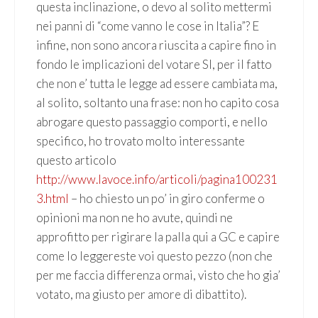
questa inclinazione, o devo al solito mettermi
nei panni di “come vanno le cose in Italia”? E
infine, non sono ancora riuscita a capire fino in
fondo le implicazioni del votare SI, per il fatto
che non e’ tutta le legge ad essere cambiata ma,
al solito, soltanto una frase: non ho capito cosa
abrogare questo passaggio comporti, e nello
specifico, ho trovato molto interessante
questo articolo
http://www.lavoce.info/articoli/pagina100231
3.html
– ho chiesto un po’ in giro conferme o
opinioni ma non ne ho avute, quindi ne
approfitto per rigirare la palla qui a GC e capire
come lo leggereste voi questo pezzo (non che
per me faccia differenza ormai, visto che ho gia’
votato, ma giusto per amore di dibattito).