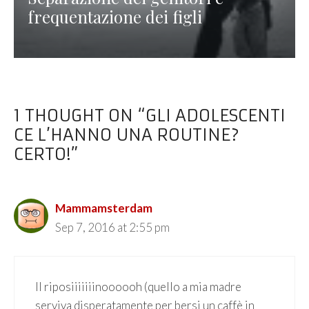
frequentazione dei figli
1 THOUGHT ON “GLI ADOLESCENTI
CE L’HANNO UNA ROUTINE?
CERTO!”
Mammamsterdam
Sep 7, 2016 at 2:55 pm
Il riposiiiiiiinoooooh (quello a mia madre
serviva disperatamente per bersi un caffè in