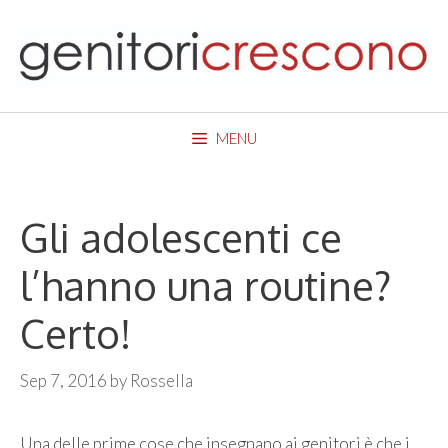
Skip
to
content
MENU
Gli adolescenti ce
l’hanno una routine?
Certo!
Sep 7, 2016
by
Rossella
Una delle prime cose che insegnano ai genitori è che i