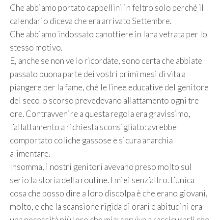
Che abbiamo portato cappellini in feltro solo perché il
calendario diceva che era arrivato Settembre.
Che abbiamo indossato canottiere in lana vetrata per lo
stesso motivo.
E, anche se non ve lo ricordate, sono certa che abbiate
passato buona parte dei vostri primi mesi di vita a
piangere per la fame, ché le linee educative del genitore
del secolo scorso prevedevano allattamento ogni tre
ore. Contravvenire a questa regola era gravissimo,
l’allattamento a richiesta sconsigliato: avrebbe
comportato coliche gassose e sicura anarchia
alimentare.
Insomma, i nostri genitori avevano preso molto sul
serio la storia della routine. I miei senz’altro. L’unica
cosa che posso dire a loro discolpa è che erano giovani,
molto, e che la scansione rigida di orari e abitudini era
una necessità più loro che mia: serviva a rassicurarli che