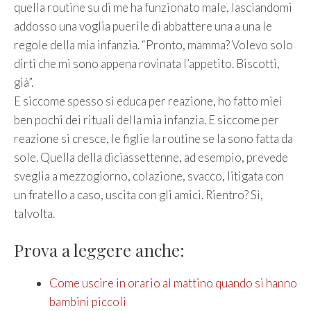
quella routine su di me ha funzionato male, lasciandomi
addosso una voglia puerile di abbattere una a una le
regole della mia infanzia. “Pronto, mamma? Volevo solo
dirti che mi sono appena rovinata l’appetito. Biscotti,
già”.
E siccome spesso si educa per reazione, ho fatto miei
ben pochi dei rituali della mia infanzia. E siccome per
reazione si cresce, le figlie la routine se la sono fatta da
sole. Quella della diciassettenne, ad esempio, prevede
sveglia a mezzogiorno, colazione, svacco, litigata con
un fratello a caso, uscita con gli amici. Rientro? Sì,
talvolta.
Prova a leggere anche:
Come uscire in orario al mattino quando si hanno
bambini piccoli