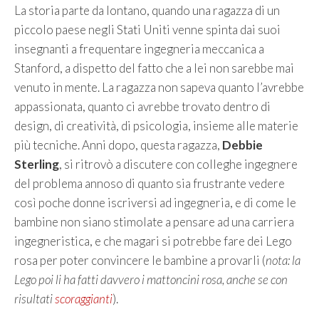
La storia parte da lontano, quando una ragazza di un
piccolo paese negli Stati Uniti venne spinta dai suoi
insegnanti a frequentare ingegneria meccanica a
Stanford, a dispetto del fatto che a lei non sarebbe mai
venuto in mente. La ragazza non sapeva quanto l’avrebbe
appassionata, quanto ci avrebbe trovato dentro di
design, di creatività, di psicologia, insieme alle materie
più tecniche. Anni dopo, questa ragazza,
Debbie
Sterling
, si ritrovò a discutere con colleghe ingegnere
del problema annoso di quanto sia frustrante vedere
così poche donne iscriversi ad ingegneria, e di come le
bambine non siano stimolate a pensare ad una carriera
ingegneristica, e che magari si potrebbe fare dei Lego
rosa per poter convincere le bambine a provarli (
nota: la
Lego poi li ha fatti davvero i mattoncini rosa, anche se con
risultati
scoraggianti
).