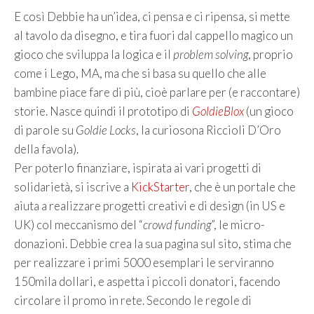
E così Debbie ha un’idea, ci pensa e ci ripensa, si mette
al tavolo da disegno, e tira fuori dal cappello magico un
gioco che sviluppa la logica e il
problem solving
, proprio
come i Lego, MA, ma che si basa su quello che alle
bambine piace fare di più, cioè parlare per (e raccontare)
storie. Nasce quindi il prototipo di
GoldieBlox
(un gioco
di parole su
Goldie Locks
, la curiosona Riccioli D’Oro
della favola).
Per poterlo finanziare, ispirata ai vari progetti di
solidarietà, si iscrive a
KickStarter
, che è un portale che
aiuta a realizzare progetti creativi e di design (in US e
UK) col meccanismo del “
crowd funding
”, le micro-
donazioni. Debbie crea la sua pagina sul sito, stima che
per realizzare i primi 5000 esemplari le serviranno
150mila dollari, e aspetta i piccoli donatori, facendo
circolare il promo in rete. Secondo le regole di