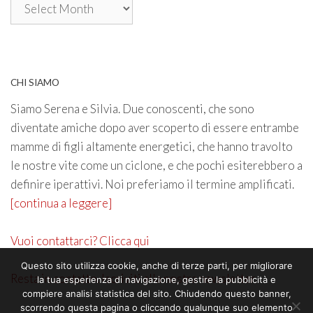
Archivio
CHI SIAMO
Siamo Serena e Silvia. Due conoscenti, che sono
diventate amiche dopo aver scoperto di essere entrambe
mamme di figli altamente energetici, che hanno travolto
le nostre vite come un ciclone, e che pochi esiterebbero a
definire iperattivi. Noi preferiamo il termine amplificati.
[continua a leggere]
Vuoi contattarci? Clicca qui
Questo sito utilizza cookie, anche di terze parti, per migliorare
Resta in contatto. Iscriviti alla nostra newsletter
la tua esperienza di navigazione, gestire la pubblicità e
compiere analisi statistica del sito. Chiudendo questo banner,
scorrendo questa pagina o cliccando qualunque suo elemento