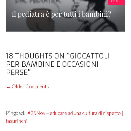
NEXT
Il pediatra è per tutti i bambini?
18 THOUGHTS ON “GIOCATTOLI
PER BAMBINE E OCCASIONI
PERSE”
COMMENT
← Older Comments
NAVIGATION
Pingback:
#25Nov – educare ad una cultura di rispetto |
tasurinchi