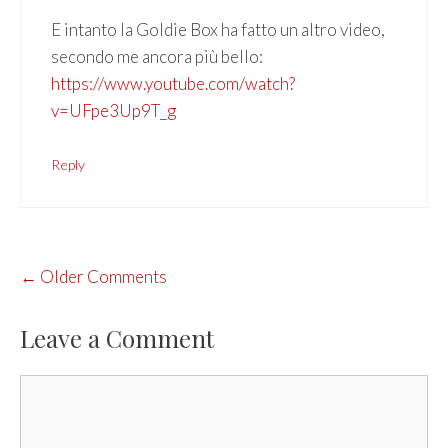
E intanto la Goldie Box ha fatto un altro video,
secondo me ancora più bello:
https://www.youtube.com/watch?
v=UFpe3Up9T_g
Reply
COMMENT
← Older Comments
NAVIGATION
Leave a Comment
Comment