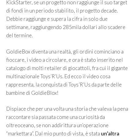
KickStarter, se un progetto non raggiunge il suo target
di fondi in un periodo stabilito, il progetto decade.
Debbie raggiunge e supera la cifra in solo due
settimane, raggiungendo 285mila dollari allo scadere
del termine.
GoldieBox diventa una realtà, gli ordini cominciano a
fioccare, i video a circolare, e ora è stato inserito nel
catalogo di molti retailer di giocattoli, fra cui il gigante
multinazionale Toys’R’Us. Ed ecco il video cosa
rappresenta, la conquista di Toys’R’Us da parte delle
bambine di GoldieBlox!
Dispiace che per una volta una storia che valeva la pena
raccontare sia passata come una curiosità da
oltreoceano, se non addirittura un’operazione
“markettara”. Dal mio punto di vista, è stata
un’altra