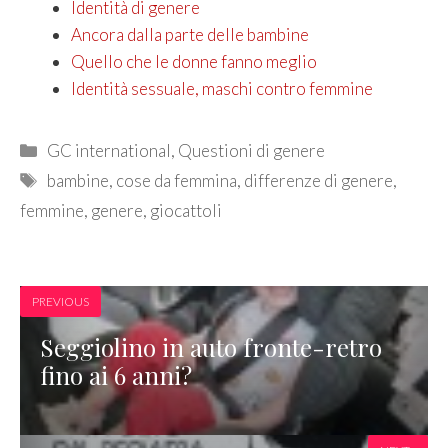
Identità di genere
Ancora dalla parte delle bambine
Quello che le donne fanno meglio
Identità sessuale, maschi contro femmine
Categories
GC international
,
Questioni di genere
Tags
bambine
,
cose da femmina
,
differenze di genere
,
femmine
,
genere
,
giocattoli
PREVIOUS
Seggiolino in auto fronte-retro
fino ai 6 anni?