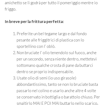
amichetto se li godrà per tutto il pomeriggio mentre io
friggo.
In breve per la frittura perfetta:
Preferite un bel tegame largo e dal fondo
pesante alle friggitrici di plastica con lo
sportellino con l’ oblò.
Non bruciate l’ olio tenendolo sul fuoco, anche
per un secondo, senza niente dentro, mettetevi
sottomano qualche crosta di pane da buttarci
dentro se proprio indispensabile.
Usate olio di semi (io uso girasole)
abbondantissimo, tanto se non lo bruciate basta
passarlo nel colino e usarlo anche altre 4 volte
se conservato in bottiglia o barattolo chiuso. Per
smaltirlo MAI E POI MAI buttarlo nello scarico,