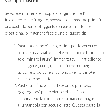
Vari tipi di pastelle
Se volete mantenere il sapore originario dell’
ingrediente che friggete, spesso lo si immerge prima in
una pastella per proteggerlo e creare un’ ulteriore
crosticina. Io in genere faccio uno di questi tipi:
Pastella al vino bianco, ottima per le verdure:
con la frusta sbattete del vino bianco e farina fino
ad eliminare i grumi, immergetevi l’ ingrediente
da friggere (aaargh, i carciofi che meraviglia, a
spicchietti poi, che si aprono a ventaglino) e
mettetelo nell’ olio
Pastella all’ uovo: sbattete una o più uova,
aggiungetevi piano piano della farina e
sistematene la consistenza a piacere, magari
allungandola con acqua o latte. Questa pastella