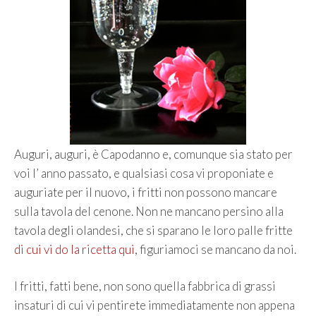
Auguri, auguri, è Capodanno e, comunque sia stato per
voi l’ anno passato, e qualsiasi cosa vi proponiate e
auguriate per il nuovo, i fritti non possono mancare
sulla tavola del cenone. Non ne mancano persino alla
tavola degli olandesi, che si sparano le loro palle fritte
di cui vi do la ricetta qui
, figuriamoci se mancano da noi.
I fritti, fatti bene, non sono quella fabbrica di grassi
insaturi di cui vi pentirete immediatamente non appena