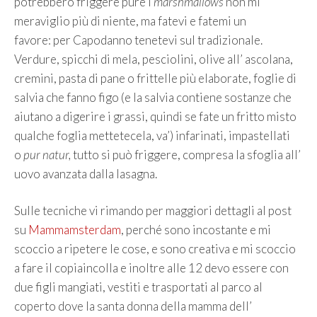
potrebbero friggere pure i
marshmallows
non mi
meraviglio più di niente, ma fatevi e fatemi un
favore: per Capodanno tenetevi sul tradizionale.
Verdure, spicchi di mela, pesciolini, olive all’ ascolana,
cremini, pasta di pane o frittelle più elaborate, foglie di
salvia che fanno figo (e la salvia contiene sostanze che
aiutano a digerire i grassi, quindi se fate un fritto misto
qualche foglia mettetecela, va’) infarinati, impastellati
o
pur natur,
tutto si può friggere, compresa la sfoglia all’
uovo avanzata dalla lasagna.
Sulle tecniche vi rimando per maggiori dettagli al post
su
Mammamsterdam
, perché sono incostante e mi
scoccio a ripetere le cose, e sono creativa e mi scoccio
a fare il copiaincolla e inoltre alle 12 devo essere con
due figli mangiati, vestiti e trasportati al parco al
coperto dove la santa donna della mamma dell’