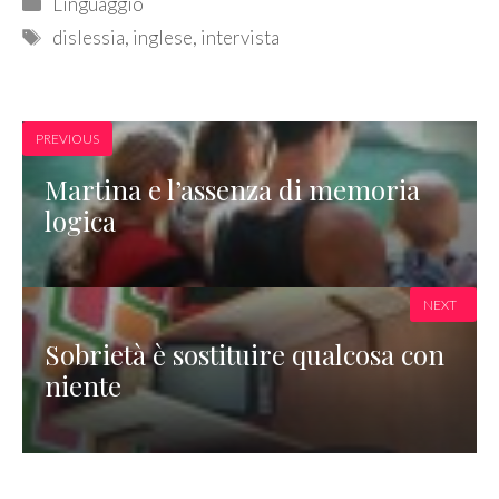
Categories
Linguaggio
Tags
dislessia
,
inglese
,
intervista
PREVIOUS
Martina e l’assenza di memoria
logica
NEXT
Sobrietà è sostituire qualcosa con
niente