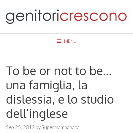
Skip
to
content
MENU
To be or not to be…
una famiglia, la
dislessia, e lo studio
dell’inglese
Sep 25, 2012
by
Supermambanana