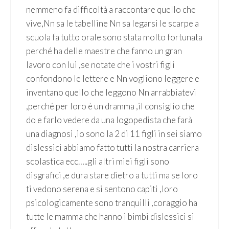
nemmeno fa difficoltà a raccontare quello che
vive,Nn sa le tabelline Nn sa legarsi le scarpe a
scuola fa tutto orale sono stata molto fortunata
perché ha delle maestre che fanno un gran
lavoro con lui ,se notate che i vostri figli
confondono le lettere e Nn vogliono leggere e
inventano quello che leggono Nn arrabbiatevi
,perché per loro è un dramma ,il consiglio che
do e farlo vedere da una logopedista che farà
una diagnosi ,io sono la 2 di 11 figli in sei siamo
dislessici abbiamo fatto tutti la nostra carriera
scolastica ecc…..gli altri miei figli sono
disgrafici ,e dura stare dietro a tutti ma se loro
ti vedono serena e si sentono capiti ,loro
psicologicamente sono tranquilli ,coraggio ha
tutte le mamma che hanno i bimbi dislessici si