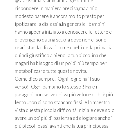
@ Carissima Mammainitaly,è difficile
rispondere in maniera precisa,ma a mio
modesto parere è ancora molto presto per
ipotizzare la dislessia.In generale i bambini
hanno appena iniziato a conoscere le lettere e
provengono da una scuola dove non ci sono
orari standardizzati come quelli della primaria
quindi giustifico a pieno la tua piccolina che
magari ha bisogno di un po’ di più tempo per
metabolizzare tutte queste novità.
Come dico sempre..-Ogni legno ha il suo
verso!- Ogni bambino lo stesso!! Fare i
paragoni non serve chi va più veloce o chi è più
lento ..non ci sono standard fissi, e la maestra
vista questa piccola difficoltà iniziale deve solo
avere un po’ più di pazienza ed elogiare anche i
più piccoli passi avanti che la tua principessa