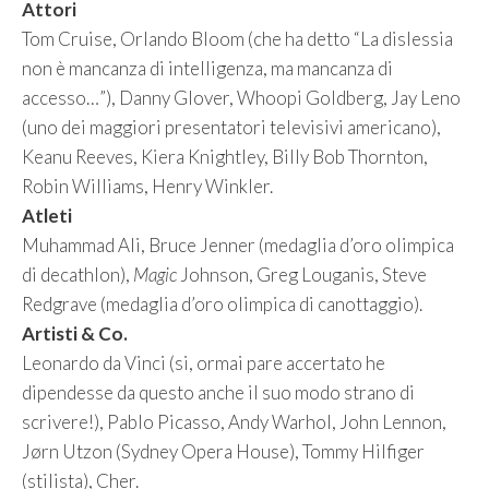
Attori
Tom Cruise, Orlando Bloom (che ha detto “La dislessia
non è mancanza di intelligenza, ma mancanza di
accesso…”), Danny Glover, Whoopi Goldberg, Jay Leno
(uno dei maggiori presentatori televisivi americano),
Keanu Reeves, Kiera Knightley, Billy Bob Thornton,
Robin Williams, Henry Winkler.
Atleti
Muhammad Ali, Bruce Jenner (medaglia d’oro olimpica
di decathlon),
Magic
Johnson, Greg Louganis, Steve
Redgrave (medaglia d’oro olimpica di canottaggio).
Artisti & Co.
Leonardo da Vinci (si, ormai pare accertato he
dipendesse da questo anche il suo modo strano di
scrivere!), Pablo Picasso, Andy Warhol, John Lennon,
Jørn Utzon (Sydney Opera House), Tommy Hilfiger
(stilista), Cher.