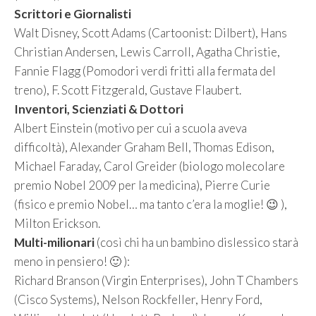
Scrittori e Giornalisti
Walt Disney, Scott Adams (Cartoonist: Dilbert), Hans
Christian Andersen, Lewis Carroll, Agatha Christie,
Fannie Flagg (Pomodori verdi fritti alla fermata del
treno), F. Scott Fitzgerald, Gustave Flaubert.
Inventori, Scienziati & Dottori
Albert Einstein (motivo per cui a scuola aveva
difficoltà), Alexander Graham Bell, Thomas Edison,
Michael Faraday, Carol Greider (biologo molecolare
premio Nobel 2009 per la medicina), Pierre Curie
(fisico e premio Nobel… ma tanto c’era la moglie! 😉 ),
Milton Erickson.
Multi-milionari
(così chi ha un bambino dislessico starà
meno in pensiero! 🙂 ):
Richard Branson (Virgin Enterprises), John T Chambers
(Cisco Systems), Nelson Rockfeller, Henry Ford,