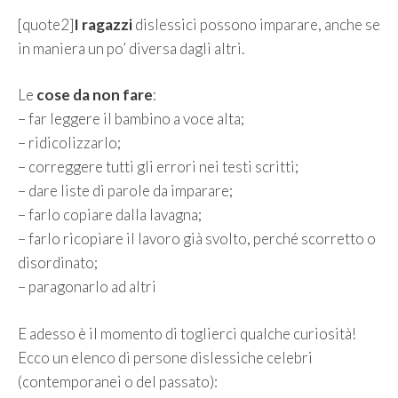
[quote2]
I ragazzi
dislessici possono imparare, anche se
in maniera un po’ diversa dagli altri.
Le
cose da non fare
:
– far leggere il bambino a voce alta;
– ridicolizzarlo;
– correggere tutti gli errori nei testi scritti;
– dare liste di parole da imparare;
– farlo copiare dalla lavagna;
– farlo ricopiare il lavoro già svolto, perché scorretto o
disordinato;
– paragonarlo ad altri
E adesso è il momento di toglierci qualche curiosità!
Ecco un elenco di persone dislessiche celebri
(contemporanei o del passato):