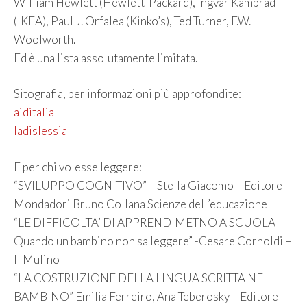
William Hewlett (Hewlett-Packard), Ingvar Kamprad
(IKEA), Paul J. Orfalea (Kinko’s), Ted Turner, F.W.
Woolworth.
Ed è una lista assolutamente limitata.
Sitografia, per informazioni più approfondite:
aiditalia
ladislessia
E per chi volesse leggere:
“SVILUPPO COGNITIVO” – Stella Giacomo – Editore
Mondadori Bruno Collana Scienze dell’educazione
“LE DIFFICOLTA’ DI APPRENDIMETNO A SCUOLA
Quando un bambino non sa leggere” -Cesare Cornoldi –
Il Mulino
“LA COSTRUZIONE DELLA LINGUA SCRITTA NEL
BAMBINO” Emilia Ferreiro, Ana Teberosky – Editore