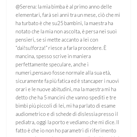
@Serena: la mia bimba è al primo anno delle
elementari, farà sei anni tra un mese, ciò che mi
ha turbato è che su25 bambini, la maestra ha
notato che la mia non ascolta, è persa nei suoi
pensieri, se si mette accanto a lei con
“dai!su!forza!” riesce a farla procedere. È
mancina, spesso scrive in maniera
perfettamente speculare, anche i
numeri,pensavo fosse normale alla sua età,
sicuramente fa più fatica ed è stancaper i nuovi
orari e le nuove abitudini, ma la maestra mi ha
detto che ha 5 mancini che vanno spediti e tre
bimbi più piccoli di lei, mi ha parlato di esame
audiometrico e di schede di dislessia presso il
pediatra, oggi la porto e vediamo che mi dice. Il
fatto è che io non ho parametri di riferimento