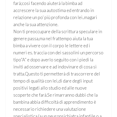
farà;così facendo aiuterà la bimba ad
accrescere la sua autostima ed entrando in
relazione un po’ più profonda con lei..magari
anche la sua attenzione.
Non ti preoccupare della scrittura speculare in
genere passa,ma nel frattempo aiuta la tua
bimba a vivere con il corpo le lettere ed i
numeri es. traccia con dei sassolini un percorso
tipo”A” e dopo averlo seguito con i piedi la
inviti ad osservare e ad indovinare di cosa si
tratta.Questo ti permetterà di trascorrere del
tempo di qualità con lei,di dare degli input
positivi legati allo studio ed alle nuove
scoperte che farà.Se rimarranno dubbi che la
bambina abbia difficoltà di apprendimento è
necessario richiedere una valutazione
specialistica (a un neuropsichiatra infantile o a