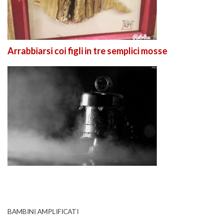
Arrabbiarsi coi figli in tre semplici mosse
BAMBINI AMPLIFICATI