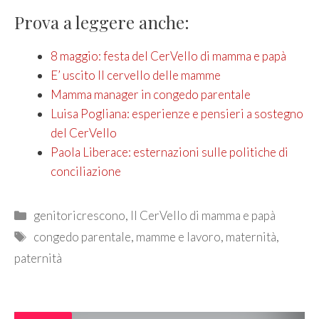
Prova a leggere anche:
8 maggio: festa del CerVello di mamma e papà
E’ uscito Il cervello delle mamme
Mamma manager in congedo parentale
Luisa Pogliana: esperienze e pensieri a sostegno
del CerVello
Paola Liberace: esternazioni sulle politiche di
conciliazione
Categories
genitoricrescono
,
Il CerVello di mamma e papà
Tags
congedo parentale
,
mamme e lavoro
,
maternità
,
paternità