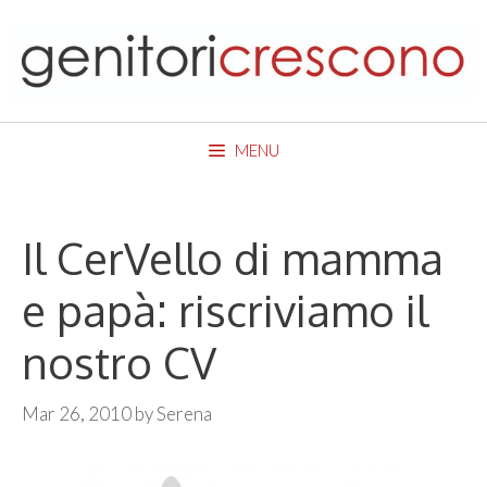
Skip
to
content
MENU
Il CerVello di mamma
e papà: riscriviamo il
nostro CV
Mar 26, 2010
by
Serena