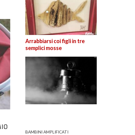
Arrabbiarsi coi figli in tre
semplici mosse
MIO
BAMBINI AMPLIFICATI