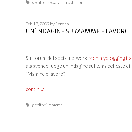
Tags
genitori separati
,
nipoti
,
nonni
Feb 17, 2009
by
Serena
UN’INDAGINE SU MAMME E LAVORO
Sul forum del social network
Mommyblogging ita
sta avendo luogo un’indagine sul tema delicato di
“Mamme e lavoro”.
continua
Tags
genitori
,
mamme