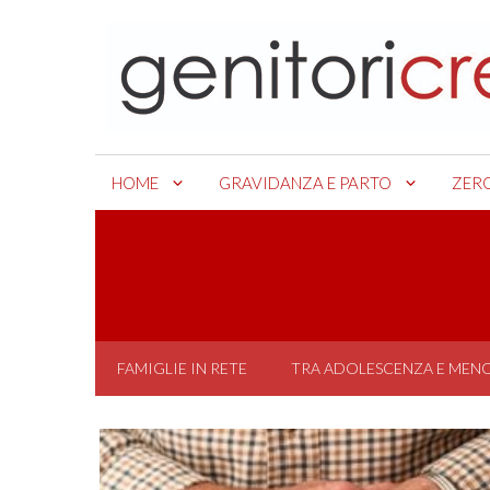
Skip
to
content
HOME
GRAVIDANZA E PARTO
ZER
FAMIGLIE IN RETE
TRA ADOLESCENZA E MEN