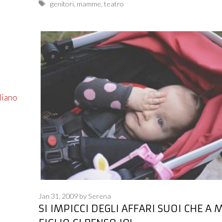
Tags
genitori
,
mamme
,
teatro
liano
Jan 31, 2009
by
Serena
SI IMPICCI DEGLI AFFARI SUOI CHE A 