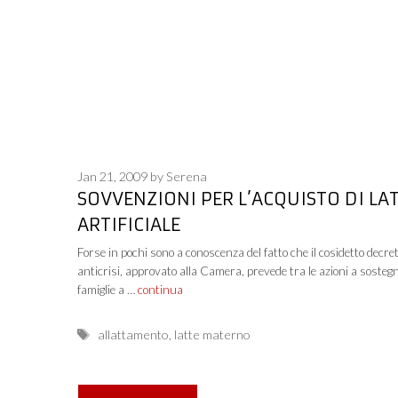
Jan 21, 2009
by
Serena
SOVVENZIONI PER L’ACQUISTO DI LA
ARTIFICIALE
Forse in pochi sono a conoscenza del fatto che il cosidetto decre
anticrisi, approvato alla Camera, prevede tra le azioni a sostegn
famiglie a …
continua
Tags
allattamento
,
latte materno