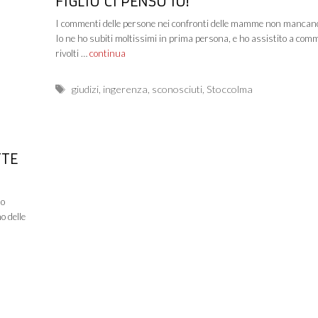
FIGLIO CI PENSO IO!
I commenti delle persone nei confronti delle mamme non mancan
Io ne ho subiti moltissimi in prima persona, e ho assistito a com
rivolti …
continua
Tags
giudizi
,
ingerenza
,
sconosciuti
,
Stoccolma
TTE
to
o delle