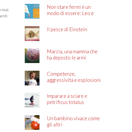
Non stare fermi è un
o mai.
modo di essere: Leo e
menti
l’ADHD
Il pesce di Einstein
Marzia, una mamma che
ha deposto le armi
Competenze,
aggressività e esplosioni
di rabbia
Imparare a sciare e
petrificus totalus
Un bambino vivace come
gli altri